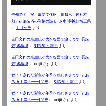
告知です 祝！重要文化財「川越氷川神社本
殿」超絶技巧の彫刻の謎 [川越氷川神社] 埼玉県
に
トリケラ
より
吉田文作の磨崖仏が大きな面で迎えます [長厳
寺] 群馬県
に
刺青師・ 龍元
より
吉田文作の磨崖仏が大きな面で迎えます [長厳
寺] 群馬県
に
onijiiです
より
程よく寂れた彩色が年季を感じさせます [とあ
る神社 其の十一] 関東
に
刺青師・ 龍元
より
程よく寂れた彩色が年季を感じさせます [とあ
る神社 其の十一] 関東
に
onijiiです
より