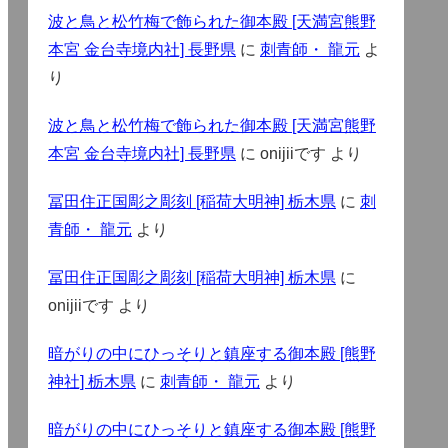
波と鳥と松竹梅で飾られた御本殿 [天満宮熊野
本宮 金台寺境内社] 長野県
に
刺青師・ 龍元
よ
り
波と鳥と松竹梅で飾られた御本殿 [天満宮熊野
本宮 金台寺境内社] 長野県
に
onijiiです
より
冨田住正国彫之彫刻 [稲荷大明神] 栃木県
に
刺
青師・ 龍元
より
冨田住正国彫之彫刻 [稲荷大明神] 栃木県
に
onijiiです
より
暗がりの中にひっそりと鎮座する御本殿 [熊野
神社] 栃木県
に
刺青師・ 龍元
より
暗がりの中にひっそりと鎮座する御本殿 [熊野