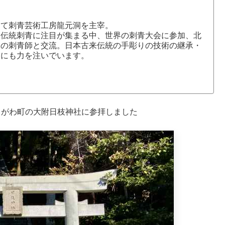
にて刺青芸術工房龍元洞を主宰。
本伝統刺青に注目が集まる中、世界の刺青大会に参加、北
国の刺青師と交流。日本古来伝統の手彫りの技術の継承・
介にも力を注いでいます。
きがわ町の大附日枝神社に参拝しました