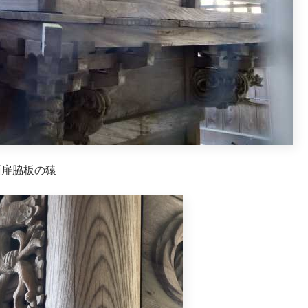
面扉脇板の猿