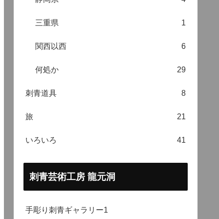
三重県
1
関西以西
6
何処か
29
刺青道具
8
旅
21
いろいろ
41
刺青芸術工房 龍元洞
手彫り刺青ギャラリー1