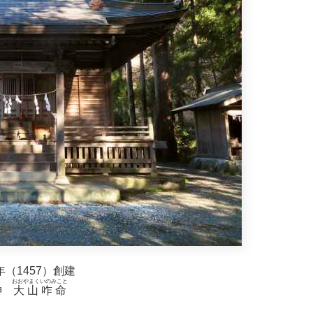
（1457）創建
おおやまくいのみこと
神
大山咋命