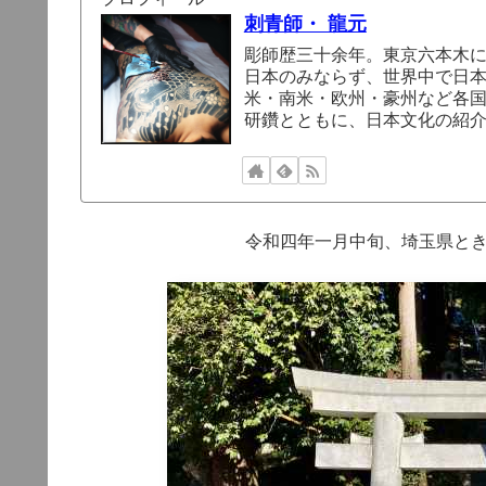
刺青師・ 龍元
彫師歴三十余年。東京六本木
日本のみならず、世界中で日
米・南米・欧州・豪州など各
研鑽とともに、日本文化の紹
令和四年一月中旬、埼玉県と