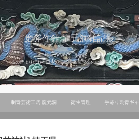
磨斧作針 龍元洞雑記帳
古の昔より伝わる日本の伝統芸術 江戸文化の粋 彫り物 刺青
刺青芸術工房 龍元洞
衛生管理
手彫り刺青ギャ