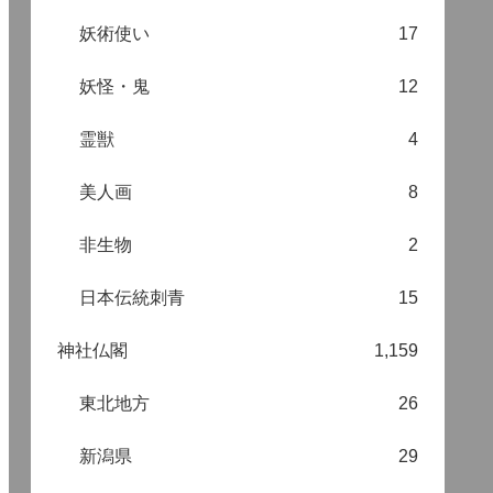
妖術使い
17
妖怪・鬼
12
霊獣
4
美人画
8
非生物
2
日本伝統刺青
15
神社仏閣
1,159
東北地方
26
新潟県
29