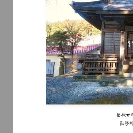
長禄元年
御祭