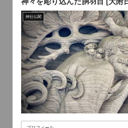
神々を彫り込んだ胴羽目 [大附日
神社仏閣
プロフィール