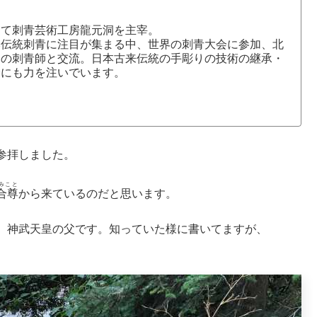
にて刺青芸術工房龍元洞を主宰。
本伝統刺青に注目が集まる中、世界の刺青大会に参加、北
国の刺青師と交流。日本古来伝統の手彫りの技術の継承・
介にも力を注いでいます。
参拝しました。
みこと
合尊
から来ているのだと思います。
、神武天皇の父です。知っていた様に書いてますが、