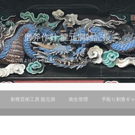
磨斧作針 龍元洞雑記帳
古の昔より伝わる日本の伝統芸術 江戸文化の粋 彫り物 刺青
刺青芸術工房 龍元洞
衛生管理
手彫り刺青ギャ