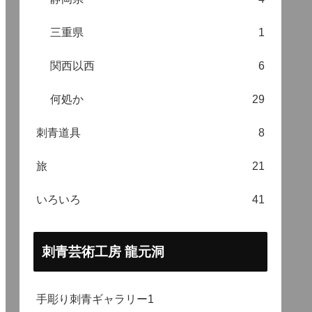
三重県
1
関西以西
6
何処か
29
刺青道具
8
旅
21
いろいろ
41
刺青芸術工房 龍元洞
手彫り刺青ギャラリー1