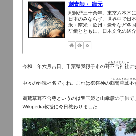
刺青師・ 龍元
彫師歴三十余年。東京六本木
日本のみならず、世界中で日
米・南米・欧州・豪州など各
研鑽とともに、日本文化の紹
ふきあえずじんじゃ
令和二年六月吉日、千葉県我孫子市の
葺不合神社
に
うがやふきあえずの
中々の難読社名ですね。これは御祭神の
鸕鶿草葺不
鸕鶿草葺不合尊というのは豊玉姫と山幸彦の子供で
Wikipedia教授に今日教わりました。