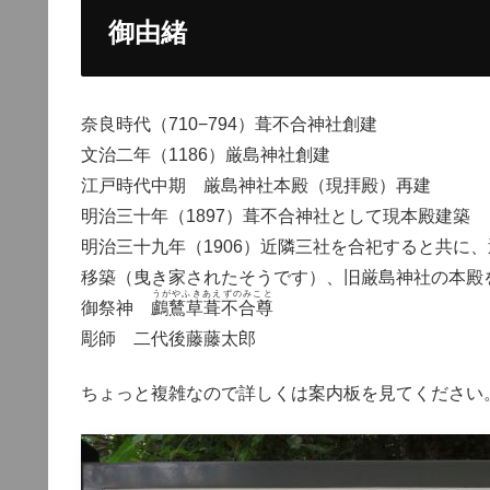
御由緒
奈良時代（710−794）葺不合神社創建
文治二年（1186）厳島神社創建
江戸時代中期 厳島神社本殿（現拝殿）再建
明治三十年（1897）葺不合神社として現本殿建築
明治三十九年（1906）近隣三社を合祀すると共に
移築（曳き家されたそうです）、旧厳島神社の本殿
うがやふきあえずのみこと
御祭神
鸕鶿草葺不合尊
彫師 二代後藤藤太郎
ちょっと複雑なので詳しくは案内板を見てください