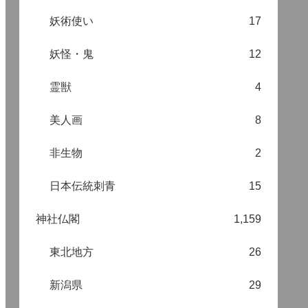
妖術使い
17
妖怪・鬼
12
霊獣
4
美人画
8
非生物
2
日本伝統刺青
15
神社仏閣
1,159
東北地方
26
新潟県
29