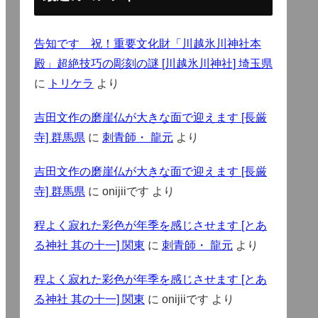
告知です 祝！重要文化財「川越氷川神社本
殿」超絶技巧の彫刻の謎 [川越氷川神社] 埼玉県
に
トリケラ
より
吉田文作の磨崖仏が大きな面で迎えます [長厳
寺] 群馬県
に
刺青師・ 龍元
より
吉田文作の磨崖仏が大きな面で迎えます [長厳
寺] 群馬県
に
onijiiです
より
程よく寂れた彩色が年季を感じさせます [とあ
る神社 其の十一] 関東
に
刺青師・ 龍元
より
程よく寂れた彩色が年季を感じさせます [とあ
る神社 其の十一] 関東
に
onijiiです
より