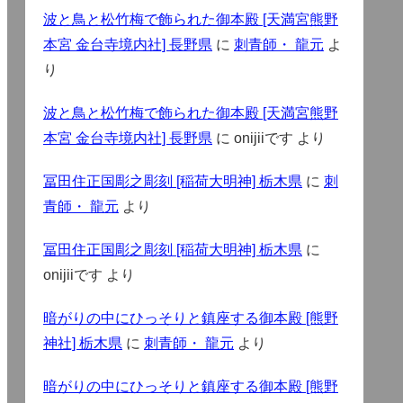
波と鳥と松竹梅で飾られた御本殿 [天満宮熊野
本宮 金台寺境内社] 長野県
に
刺青師・ 龍元
よ
り
波と鳥と松竹梅で飾られた御本殿 [天満宮熊野
本宮 金台寺境内社] 長野県
に
onijiiです
より
冨田住正国彫之彫刻 [稲荷大明神] 栃木県
に
刺
青師・ 龍元
より
冨田住正国彫之彫刻 [稲荷大明神] 栃木県
に
onijiiです
より
暗がりの中にひっそりと鎮座する御本殿 [熊野
神社] 栃木県
に
刺青師・ 龍元
より
暗がりの中にひっそりと鎮座する御本殿 [熊野