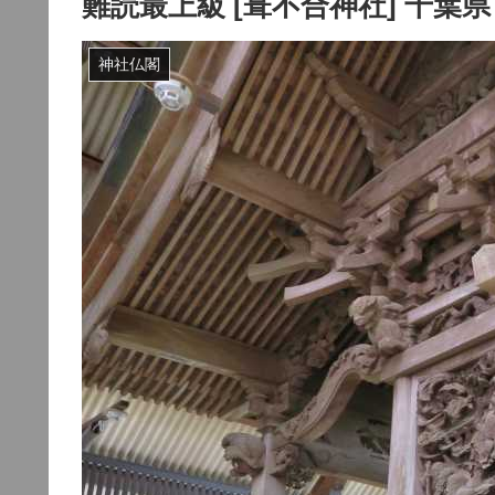
難読最上級 [葺不合神社] 千葉県
神社仏閣