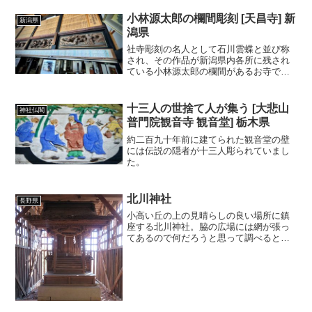
装飾優位の建物で、平成二年五月に県指
定有形文化財（建造物）となっている。
小林源太郎の欄間彫刻 [天昌寺] 新
新潟県
（現地案内板より抜粋）
潟県
社寺彫刻の名人として石川雲蝶と並び称
され、その作品が新潟県内各所に残され
ている小林源太郎の欄間があるお寺で
す。
十三人の世捨て人が集う [大悲山
神社仏閣
普門院観音寺 観音堂] 栃木県
約二百九十年前に建てられた観音堂の壁
には伝説の隠者が十三人彫られていまし
た。
北川神社
長野県
小高い丘の上の見晴らしの良い場所に鎮
座する北川神社。脇の広場には網が張っ
てあるので何だろうと思って調べると、
マレットゴルフ場だそうです。