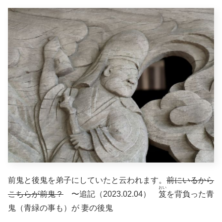
前鬼と後鬼を弟子にしていたと云われます。
前にいるから
おい
こちらが前鬼？
〜追記（2023.02.04）
笈
を背負った青
鬼（青緑の事も）が 妻の後鬼