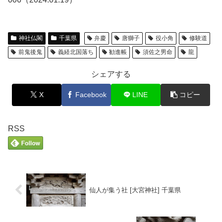
神社仏閣
千葉県
弁慶
唐獅子
役小角
修験道
前鬼後鬼
義経北国落ち
勧進帳
須佐之男命
龍
シェアする
X
Facebook
LINE
コピー
RSS
仙人が集う社 [大宮神社] 千葉県