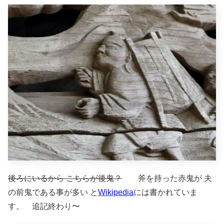
後ろにいるから こちらが後鬼？
斧を持った赤鬼が 夫
の前鬼である事が多い と
Wikipedia
には書かれていま
す。 追記終わり〜