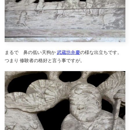
まるで 鼻の低い天狗か
武蔵坊弁慶
の様な出立ちです。
つまり 修験者の格好と言う事ですが。