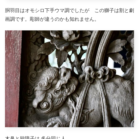
胴羽目はオモシロ下手ウマ調でしたが この獅子は割と劇
画調です。彫師が違うのかも知れません。
木鼻と脇障子は 多分同じ人。