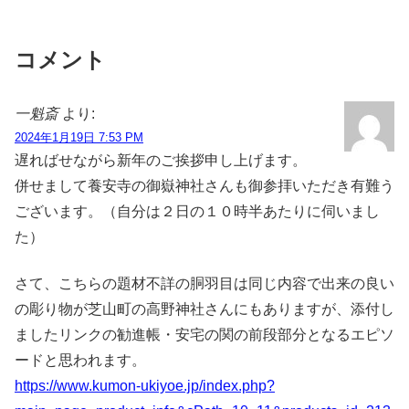
コメント
一魁斎
より:
2024年1月19日 7:53 PM
遅ればせながら新年のご挨拶申し上げます。
併せまして養安寺の御嶽神社さんも御参拝いただき有難う
ございます。（自分は２日の１０時半あたりに伺いまし
た）
さて、こちらの題材不詳の胴羽目は同じ内容で出来の良い
の彫り物が芝山町の高野神社さんにもありますが、添付し
ましたリンクの勧進帳・安宅の関の前段部分となるエピソ
ードと思われます。
https://www.kumon-ukiyoe.jp/index.php?