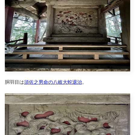
胴羽目は
須佐之男命の八岐大蛇退治
。