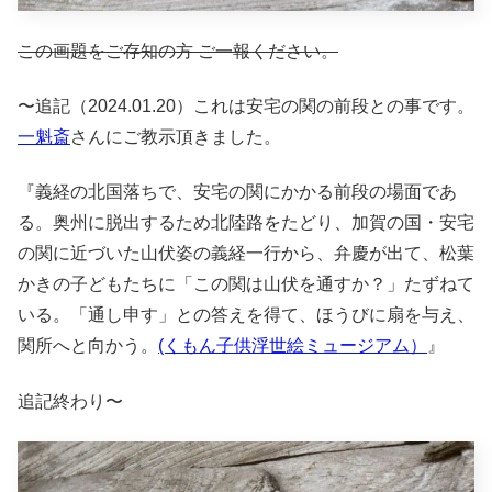
この画題をご存知の方 ご一報ください。
〜追記（2024.01.20）これは安宅の関の前段との事です。
一魁斎
さんにご教示頂きました。
『義経の北国落ちで、安宅の関にかかる前段の場面であ
る。奥州に脱出するため北陸路をたどり、加賀の国・安宅
の関に近づいた山伏姿の義経一行から、弁慶が出て、松葉
かきの子どもたちに「この関は山伏を通すか？」たずねて
いる。「通し申す」との答えを得て、ほうびに扇を与え、
関所へと向かう。
(くもん子供浮世絵ミュージアム）
』
追記終わり〜