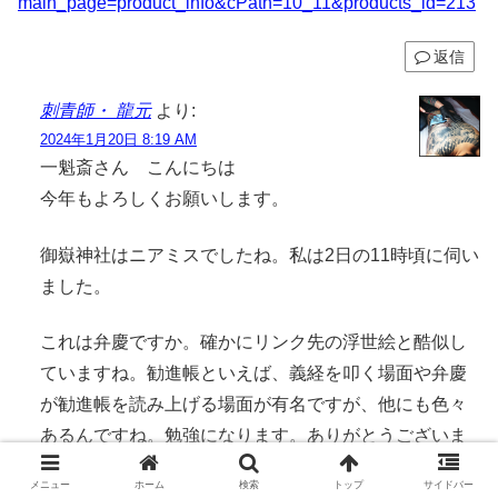
main_page=product_info&cPath=10_11&products_id=213
返信
刺青師・ 龍元
より:
2024年1月20日 8:19 AM
一魁斎さん こんにちは
今年もよろしくお願いします。
御嶽神社はニアミスでしたね。私は2日の11時頃に伺い
ました。
これは弁慶ですか。確かにリンク先の浮世絵と酷似し
ていますね。勧進帳といえば、義経を叩く場面や弁慶
が勧進帳を読み上げる場面が有名ですが、他にも色々
あるんですね。勉強になります。ありがとうございま
す。
メニュー
ホーム
検索
トップ
サイドバー