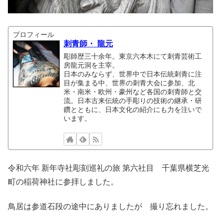
プロフィール
刺青師・ 龍元
彫師歴三十余年。東京六本木にて刺青芸術工
房龍元洞を主宰。
日本のみならず、世界中で日本伝統刺青に注
目が集まる中、世界の刺青大会に参加、北
米・南米・欧州・豪州など各国の刺青師と交
流。日本古来伝統の手彫りの技術の継承・研
鑽とともに、日本文化の紹介にも力を注いで
います。
令和六年 新年寺社彫刻巡礼の旅 第六社目 千葉県横芝光
町の稲荷神社に参拝しました。
鳥居は参道石段の途中にありましたが 撮り忘れました。