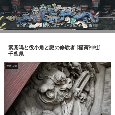
磨斧作針 龍元洞雑記帳
古の昔より伝わる日本の伝統芸術 江戸文化の粋 彫り物 刺青
素戔嗚と役小角と謎の修験者 [稲荷神社]
千葉県
神社仏閣