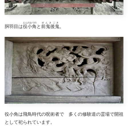
えんのおづの
ぜんきごき
胴羽目は
役小角
と
前鬼後鬼
。
役小角は飛鳥時代の呪術者で 多くの修験道の霊場で開祖
として祀られています。