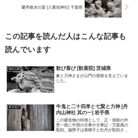
蘭亭曲水の宴 [八重垣神社] 千葉県
この記事を読んだ人はこんな記事も
読んでいます
歓び喜び [歓喜院] 茨城県
神社仏閣
象と力神さまが山門の屋根を支えていま
した。
牛鬼と二十四孝と七賢と力神 [丹
東北地方
内山神社 其の一] 岩手県
この建造物の特徴として、正・側面の外
壁一面に中国の古事や古事記・万葉風の
彫刻、脇障子は唐獅子と牡丹が彫刻され
ている。県内の社寺建造物の内では彫刻