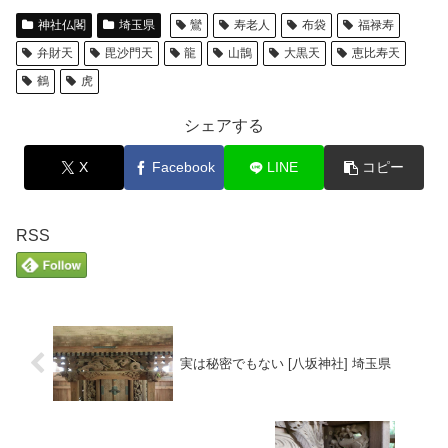
神社仏閣
埼玉県
鸞
寿老人
布袋
福禄寿
弁財天
毘沙門天
龍
山鵲
大黒天
恵比寿天
鶴
虎
シェアする
X
Facebook
LINE
コピー
RSS
実は秘密でもない [八坂神社] 埼玉県