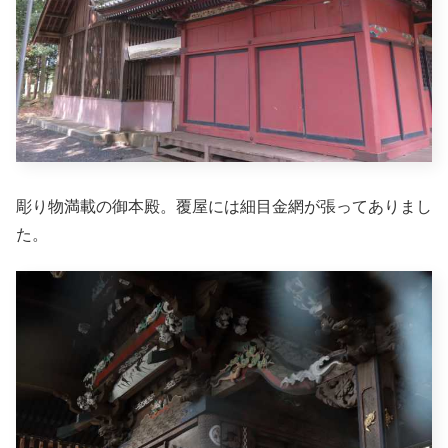
彫り物満載の御本殿。覆屋には細目金網が張ってありまし
た。