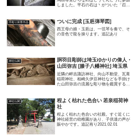
しました。平石の石は丶がついた「䂖」
という字。環境依存文字なので 普通の石
という字で表記しています。天保十二年
（1841）着工弘化四年（1847）竣工大き
ついに完成 [玉巵弾琴図]
手彫り刺青作品
な懸魚です。両...
西王母の娘・玉巵は、一弦琴を奏で、そ
の音色で龍を操ります。追記あり
胴羽目彫師は埼玉ゆかりの偉人・
神社仏閣
山田弥吉 [膝子八幡神社] 埼玉県
近隣の畔吉諏訪神社、向山不動堂、瓦葺
稲荷神社、柏崎久伊豆神社などを手掛け
た山田弥吉の流麗な彫り物を鑑賞する事
ができます。
程よく枯れた色合い 若泉稲荷神
神社仏閣
社
程よく枯れた色合いの社殿。すぐ近くに
神社経営の幼稚園があり、子供達の声が
賑やかです。追記有り2021.02.01