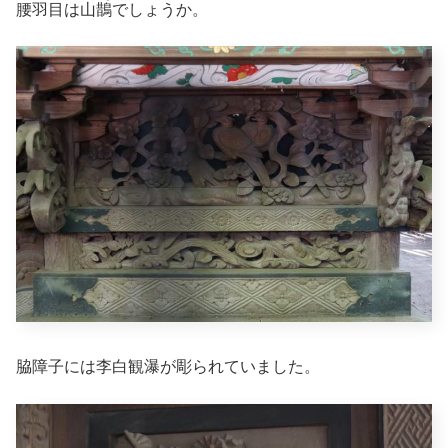
腰羽目は
山鵲
でしょうか。
脇障子には李白観瀑が彫られていました。