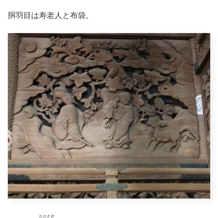
胴羽目は寿老人と布袋。
かささぎ