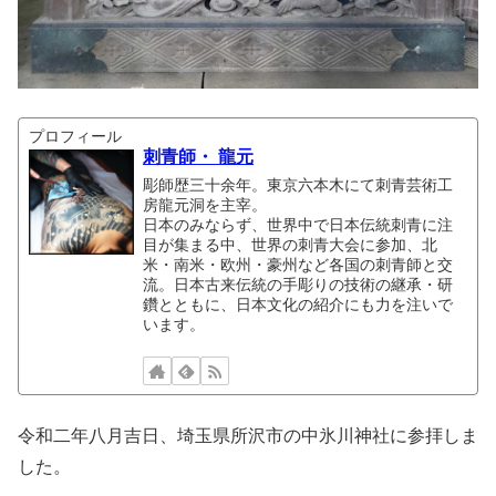
プロフィール
刺青師・ 龍元
彫師歴三十余年。東京六本木にて刺青芸術工
房龍元洞を主宰。
日本のみならず、世界中で日本伝統刺青に注
目が集まる中、世界の刺青大会に参加、北
米・南米・欧州・豪州など各国の刺青師と交
流。日本古来伝統の手彫りの技術の継承・研
鑽とともに、日本文化の紹介にも力を注いで
います。
令和二年八月吉日、埼玉県所沢市の中氷川神社に参拝しま
した。