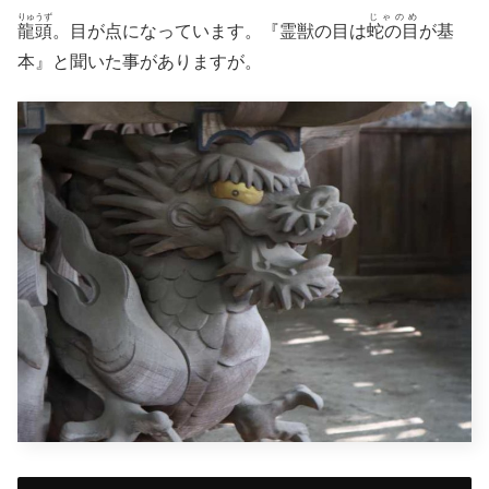
りゅうず
じゃのめ
龍頭
。目が点になっています。『霊獣の目は
蛇の目
が基
本』と聞いた事がありますが。