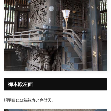
御本殿左面
胴羽目には福禄寿と弁財天。