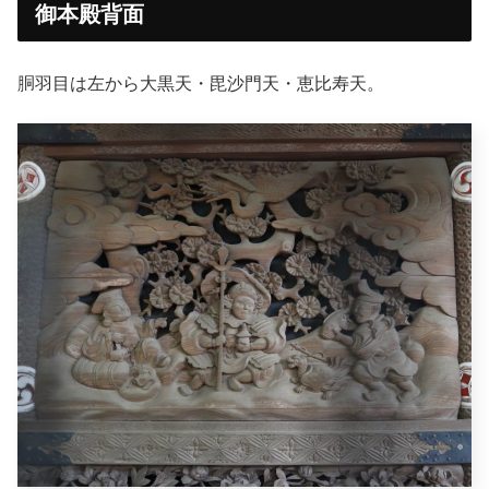
御本殿背面
胴羽目は左から大黒天・毘沙門天・恵比寿天。