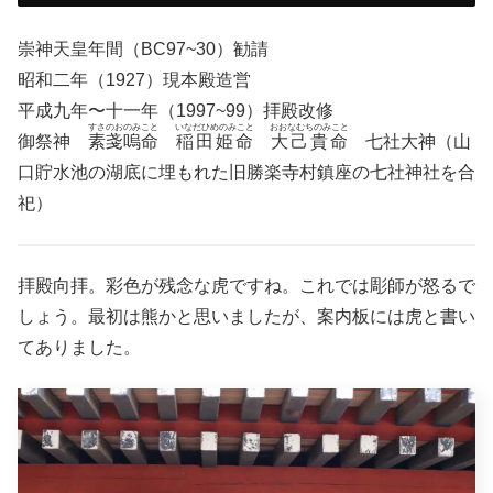
崇神天皇年間（BC97~30）勧請
昭和二年（1927）現本殿造営
平成九年〜十一年（1997~99）拝殿改修
すさのおのみこと
いなだひめのみこと
おおなむちのみこと
御祭神
素戔嗚命
稲田姫命
大己貴命
七社大神（山
口貯水池の湖底に埋もれた旧勝楽寺村鎮座の七社神社を合
祀）
拝殿向拝。彩色が残念な虎ですね。これでは彫師が怒るで
しょう。最初は熊かと思いましたが、案内板には虎と書い
てありました。