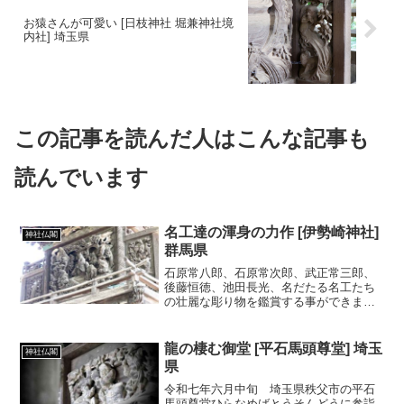
お猿さんが可愛い [日枝神社 堀兼神社境
内社] 埼玉県
この記事を読んだ人はこんな記事も
読んでいます
名工達の渾身の力作 [伊勢崎神社]
神社仏閣
群馬県
石原常八郎、石原常次郎、武正常三郎、
後藤恒徳、池田長光、名だたる名工たち
の壮麗な彫り物を鑑賞する事ができま
す。
龍の棲む御堂 [平石馬頭尊堂] 埼玉
神社仏閣
県
令和七年六月中旬 埼玉県秩父市の平石
馬頭尊堂ひらなめばとうそんどうに参詣