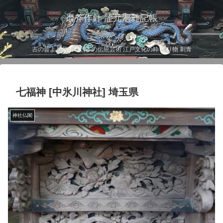
磨斧作針 龍元洞雑記帳
古の昔より伝わる日本の伝統芸術 江戸文化の粋 彫り物 刺青
七福神 [中氷川神社] 埼玉県
神社仏閣