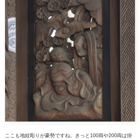
ここも地紋彫りが豪勢ですね。きっと100両や200両は掛