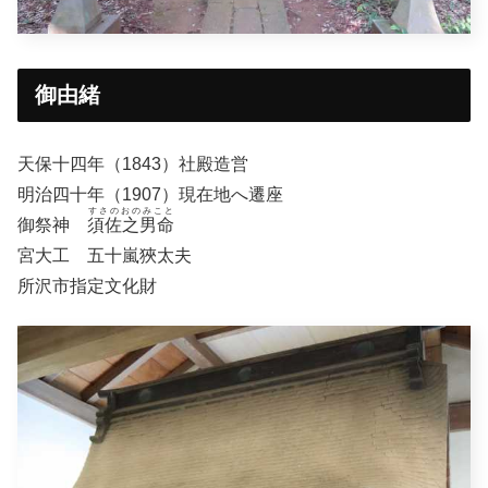
御由緒
天保十四年（1843）社殿造営
明治四十年（1907）現在地へ遷座
すさのおのみこと
御祭神
須佐之男命
宮大工 五十嵐狹太夫
所沢市指定文化財