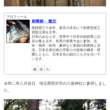
プロフィール
刺青師・ 龍元
彫師歴三十余年。東京六本木にて刺青芸術工
房龍元洞を主宰。
日本のみならず、世界中で日本伝統刺青に注
目が集まる中、世界の刺青大会に参加、北
米・南米・欧州・豪州など各国の刺青師と交
流。日本古来伝統の手彫りの技術の継承・研
鑽とともに、日本文化の紹介にも力を注いで
います。
令和二年八月吉日、埼玉県所沢市の八坂神社に参拝しまし
た。