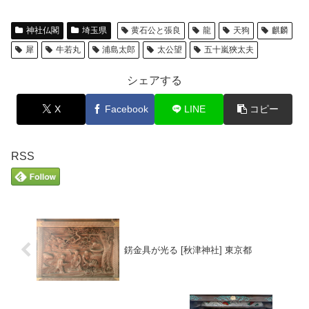
神社仏閣
埼玉県
黄石公と張良
龍
天狗
麒麟
犀
牛若丸
浦島太郎
太公望
五十嵐狹太夫
シェアする
X
Facebook
LINE
コピー
RSS
錺金具が光る [秋津神社] 東京都