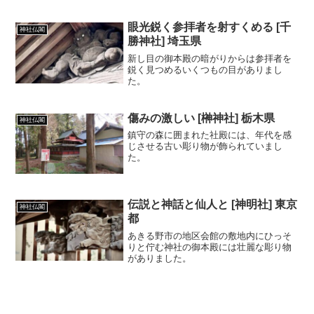
こらえて相手の股をくぐり許しを請う
た。 大望を抱く者は目前の苦労や恥は、
耐え忍ばねばならぬ事のたとえ。
眼光鋭く参拝者を射すくめる [千
神社仏閣
勝神社] 埼玉県
新し目の御本殿の暗がりからは参拝者を
鋭く見つめるいくつもの目がありまし
た。
傷みの激しい [榊神社] 栃木県
神社仏閣
鎮守の森に囲まれた社殿には、年代を感
じさせる古い彫り物が飾られていまし
た。
伝説と神話と仙人と [神明社] 東京
神社仏閣
都
あきる野市の地区会館の敷地内にひっそ
りと佇む神社の御本殿には壮麗な彫り物
がありました。