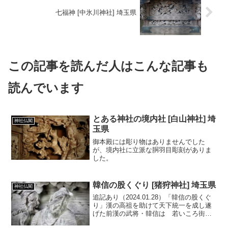
七福神 [中氷川神社] 埼玉県
この記事を読んだ人はこんな記事も
読んでいます
とある神社の境内社 [白山神社] 埼
神社仏閣
玉県
御本殿には彫り物はありませんでした
が、境内社に立派な胴羽目彫刻がありま
した。
韓信の股くぐり [猪狩神社] 埼玉県
神社仏閣
追記あり（2024.01.28）「韓信の股くぐ
り」漢の高祖を助けて天下統一を成し遂
げた前漢の武将・韓信は 若いころ街で
チンピラにけんかを売られたが じっと