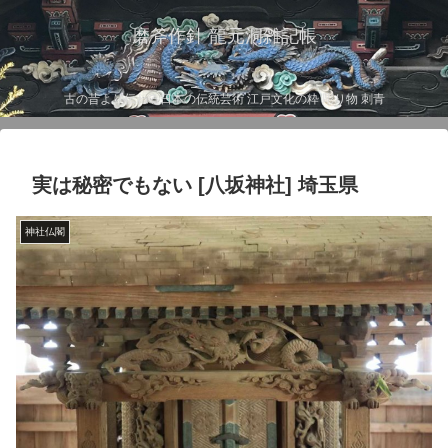
磨斧作針 龍元洞雑記帳
古の昔より伝わる日本の伝統芸術 江戸文化の粋 彫り物 刺青
実は秘密でもない [八坂神社] 埼玉県
神社仏閣