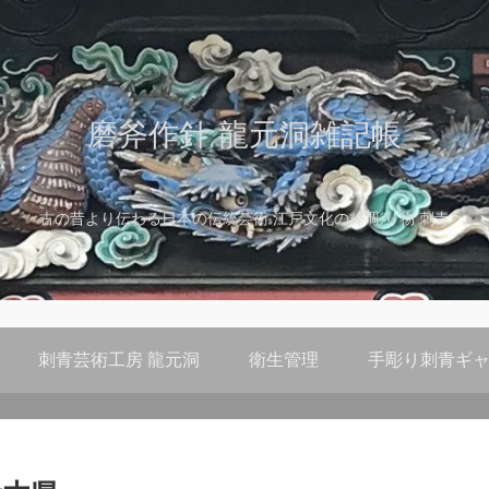
磨斧作針 龍元洞雑記帳
古の昔より伝わる日本の伝統芸術 江戸文化の粋 彫り物 刺青
刺青芸術工房 龍元洞
衛生管理
手彫り刺青ギャ