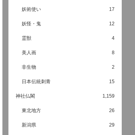
妖術使い
17
妖怪・鬼
12
霊獣
4
美人画
8
非生物
2
日本伝統刺青
15
神社仏閣
1,159
東北地方
26
新潟県
29