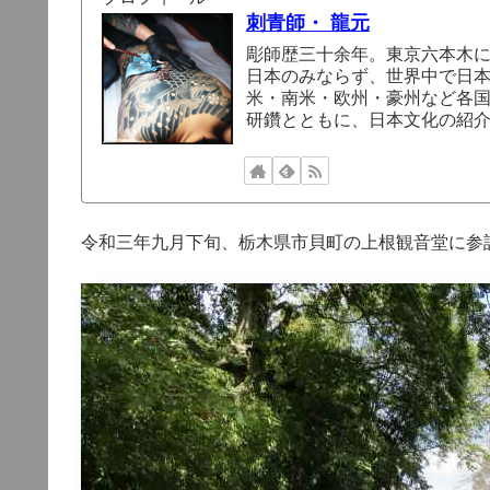
刺青師・ 龍元
彫師歴三十余年。東京六本木
日本のみならず、世界中で日
米・南米・欧州・豪州など各
研鑽とともに、日本文化の紹
令和三年九月下旬、栃木県市貝町の上根観音堂に参