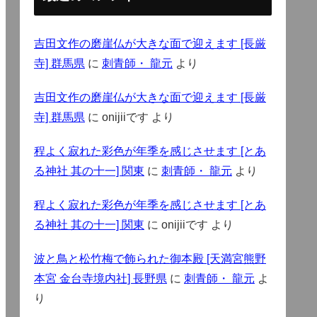
吉田文作の磨崖仏が大きな面で迎えます [長厳
寺] 群馬県
に
刺青師・ 龍元
より
吉田文作の磨崖仏が大きな面で迎えます [長厳
寺] 群馬県
に
onijiiです
より
程よく寂れた彩色が年季を感じさせます [とあ
る神社 其の十一] 関東
に
刺青師・ 龍元
より
程よく寂れた彩色が年季を感じさせます [とあ
る神社 其の十一] 関東
に
onijiiです
より
波と鳥と松竹梅で飾られた御本殿 [天満宮熊野
本宮 金台寺境内社] 長野県
に
刺青師・ 龍元
よ
り