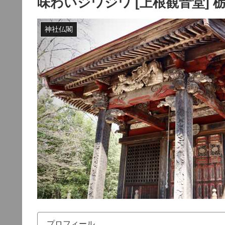
味わいジワジワ [上根観音堂] 
神社仏閣
プロフィール