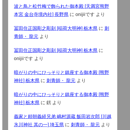
波と鳥と松竹梅で飾られた御本殿 [天満宮熊野
本宮 金台寺境内社] 長野県
に
onijiiです
より
冨田住正国彫之彫刻 [稲荷大明神] 栃木県
に
刺
青師・ 龍元
より
冨田住正国彫之彫刻 [稲荷大明神] 栃木県
に
onijiiです
より
暗がりの中にひっそりと鎮座する御本殿 [熊野
神社] 栃木県
に
刺青師・ 龍元
より
暗がりの中にひっそりと鎮座する御本殿 [熊野
神社] 栃木県
に
錺
より
義家と頼朝義経兄弟 嶋村源蔵 飯田岩次郎 [川越
氷川神社 其の一] 埼玉県
に
刺青師・ 龍元
より