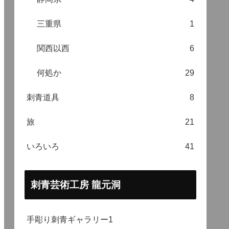
三重県
1
関西以西
6
何処か
29
刺青道具
8
旅
21
いろいろ
41
刺青芸術工房 龍元洞
手彫り刺青ギャラリー1