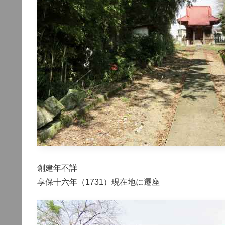
創建年不詳
享保十六年（1731）現在地に遷座