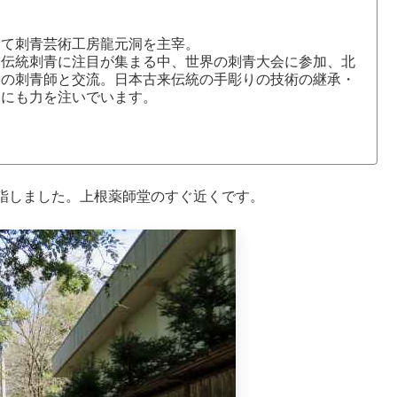
にて刺青芸術工房龍元洞を主宰。
本伝統刺青に注目が集まる中、世界の刺青大会に参加、北
国の刺青師と交流。日本古来伝統の手彫りの技術の継承・
介にも力を注いでいます。
詣しました。上根薬師堂のすぐ近くです。