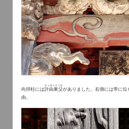
きょゆうそうほ
向拝柱には
許由巣父
がありました。右側には
帝
に位
由。