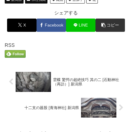
シェアする
X
Facebook
LINE
コピー
RSS
雲蝶 驚愕の超絶技巧 其の二 [石動神社
（再訪）] 新潟県
十二支の蟇股 [青海神社] 新潟県