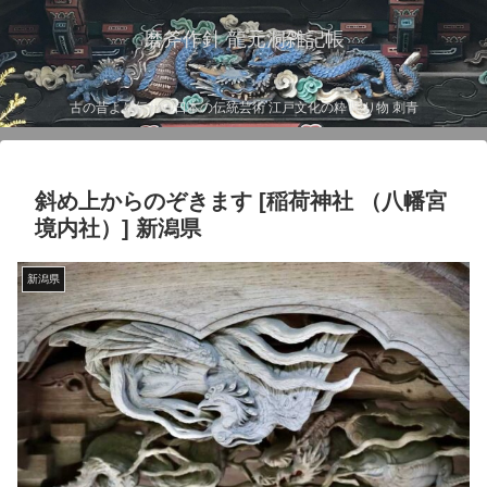
磨斧作針 龍元洞雑記帳
古の昔より伝わる日本の伝統芸術 江戸文化の粋 彫り物 刺青
斜め上からのぞきます [稲荷神社 （八幡宮
境内社）] 新潟県
新潟県