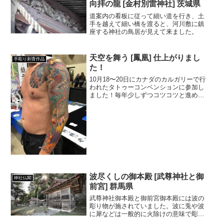
向拝の龍 [金村別雷神社] 茨城県
道案内の看板に従って細い道を行き、土
手を越えて細い橋を渡ると、河川敷に鎮
座する神社の鳥居が見えて来ました。
天空を舞う [鳳凰] 仕上がりまし
手彫り刺青作品
た！
10月18〜20日にカナダのカルガリーで行
われたタトゥーコンベンションに参加し
ました！毎年少しずつコツコツと進めて
来た鳳凰九分袖が仕上がりました。
波尽くしの御本殿 [武尊神社と御
神社仏閣
前宮] 群馬県
武尊神社御本殿と御前宮御本殿には波の
彫り物が施されていました。波に兎や波
に犀などは一般的に火除けの意味で彫ら