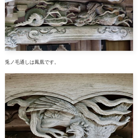
兎ノ毛通しは鳳凰です。