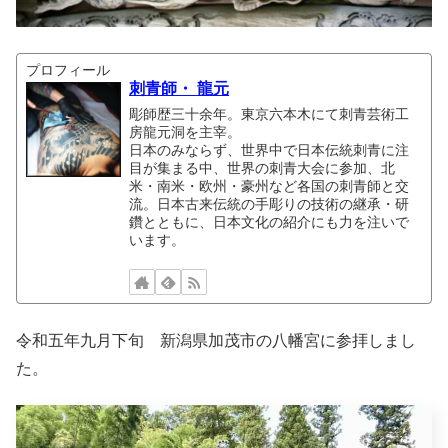
プロフィール
刺青師・ 龍元
彫師歴三十余年。東京六本木にて刺青芸術工
房龍元洞を主宰。
日本のみならず、世界中で日本伝統刺青に注
目が集まる中、世界の刺青大会に参加、北
米・南米・欧州・豪州など各国の刺青師と交
流。日本古来伝統の手彫りの技術の継承・研
鑽とともに、日本文化の紹介にも力を注いで
います。
令和五年九月下旬 新潟県加茂市の八幡宮に参拝しまし
た。