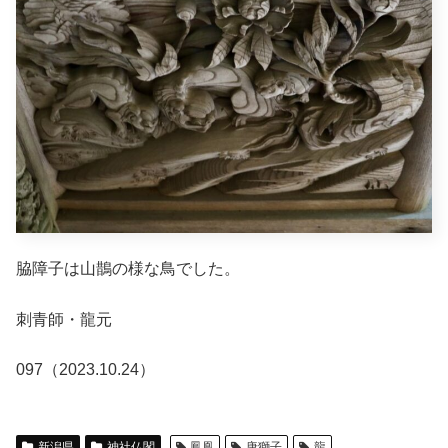
脇障子は山鵲の様な鳥でした。
刺青師・龍元
097（2023.10.24）
新潟県
神社仏閣
鳳凰
唐獅子
龍