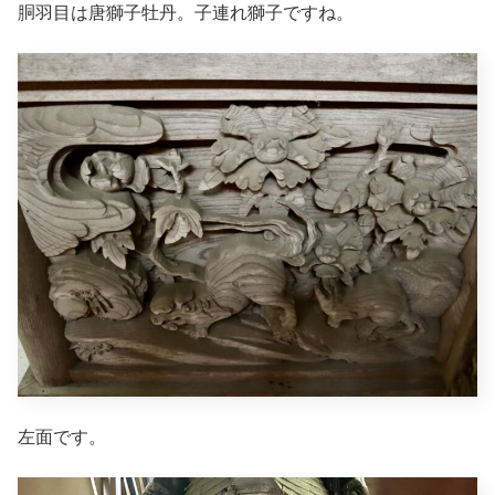
胴羽目は唐獅子牡丹。子連れ獅子ですね。
左面です。