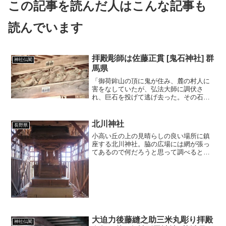
この記事を読んだ人はこんな記事も
読んでいます
拝殿彫師は佐藤正貫 [鬼石神社] 群
神社仏閣
馬県
「御荷鉾山の頂に鬼が住み、麓の村人に
害をなしていたが、弘法大師に調伏さ
れ、巨石を投げて逃げ去った。その石の
落ちたところを鬼石といい、その石は今
も村中にある。」と上野国志に記された
石がある神社。
北川神社
長野県
小高い丘の上の見晴らしの良い場所に鎮
座する北川神社。脇の広場には網が張っ
てあるので何だろうと思って調べると、
マレットゴルフ場だそうです。
大迫力後藤縫之助三米丸彫り拝殿
神社仏閣