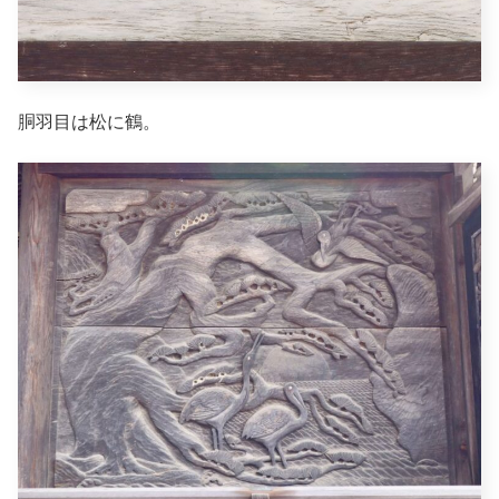
胴羽目は松に鶴。