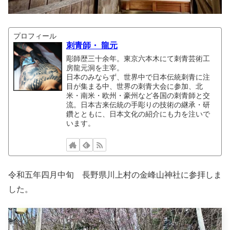
プロフィール
刺青師・ 龍元
彫師歴三十余年。東京六本木にて刺青芸術工
房龍元洞を主宰。
日本のみならず、世界中で日本伝統刺青に注
目が集まる中、世界の刺青大会に参加、北
米・南米・欧州・豪州など各国の刺青師と交
流。日本古来伝統の手彫りの技術の継承・研
鑽とともに、日本文化の紹介にも力を注いで
います。
令和五年四月中旬 長野県川上村の金峰山神社に参拝しま
した。