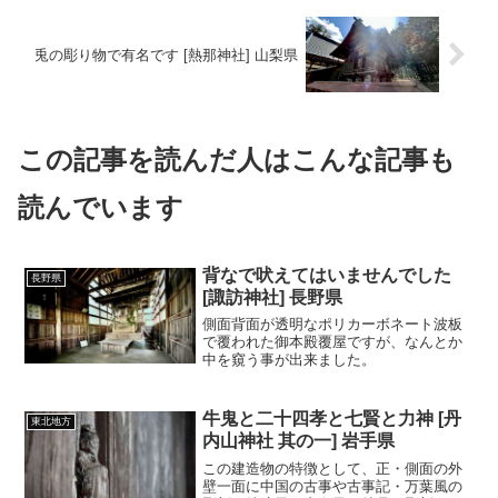
兎の彫り物で有名です [熱那神社] 山梨県
この記事を読んだ人はこんな記事も
読んでいます
背なで吠えてはいませんでした
長野県
[諏訪神社] 長野県
側面背面が透明なポリカーボネート波板
で覆われた御本殿覆屋ですが、なんとか
中を窺う事が出来ました。
牛鬼と二十四孝と七賢と力神 [丹
東北地方
内山神社 其の一] 岩手県
この建造物の特徴として、正・側面の外
壁一面に中国の古事や古事記・万葉風の