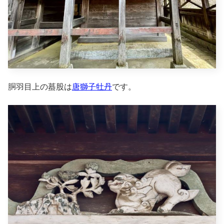
胴羽目上の蟇股は
唐獅子牡丹
です。