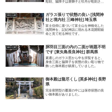
彫刻、脇障子は唐獅子と牡丹が彫刻され
ている。県内の社寺建造物の内では彫刻
装飾優位の建物で、平成二年五月に県指
定有形文化財（建造物）となっている。
ガラス張りで状態の良い [浅間神
神社仏閣
（現地案内板より抜粋）
社と境内社 三峰神社] 埼玉県
富士信仰に基づいて富士山を神格化した
浅間神を、記紀神話に現れる木花開耶姫
命と見て祀る神社です。
胴羽目三面の内の二面が画題不明
神社仏閣
です [東矢島長良神社] 群馬県
素通しのガラス窓から中を拝覧すると、
身舎三面と脇障子を状態の良い彫り物で
飾った御本殿が鎮座していました。
御本殿は龍尽くし [英多神社] 長野
長野県
県
完全密閉型の覆屋の中には保存状態の良
い御本殿がありました。