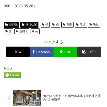
060（2023.05.26）
長野県
神社仏閣
鶴
虎
鬼面
龍虎
兎紋
鷹
唐獅子
菊
シェアする
X
Facebook
LINE
コピー
RSS
鬼が笑う変わった形の御本殿 [神明社と境
内社] 長野県