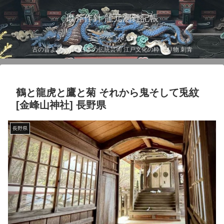
磨斧作針 龍元洞雑記帳
古の昔より伝わる日本の伝統芸術 江戸文化の粋 彫り物 刺青
鶴と龍虎と鷹と菊 それから鬼そして兎紋
[金峰山神社] 長野県
長野県