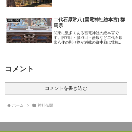
二代石原常八 [雷電神社総本宮] 群
神社仏閣
馬県
関東に数多くある雷電神社の総本宮で
す。胴羽目・腰羽目・蟇股など二代石原
常八作の彫り物が満載の御本殿は壮観で
した。
コメント
コメントを書き込む
ホーム
神社仏閣