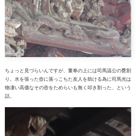
ちょっと見づらいんですが、董奉の上には司馬温公の甕割
り。水を張った壺に落っこちた友人を助ける為に司馬光は
物凄い高価なその壺をためらいも無く叩き割った、という
話。