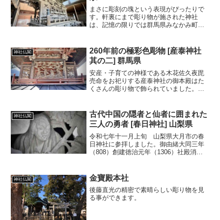
まさに彫刻の塊という表現がぴったりで
す。軒裏にまで彫り物が施された神社
は、記憶の限りでは群馬県みなかみ町の
月夜野神社と栃木県佐野市の根本山神社
本社だけです。
260年前の極彩色彫物 [産泰神社
神社仏閣
其の二] 群馬県
安産・子育ての神様である木花佐久夜毘
売命をお祀りする産泰神社の御本殿はた
くさんの彫り物で飾られていました。追
記（2023.04.07）タイトルを『260年前
の〜』としましたが、胴羽目・腰羽目は
後付けである事が判明しています。
古代中国の隠者と仙者に囲まれた
神社仏閣
三人の勇者 [春日神社] 山梨県
令和七年十一月上旬 山梨県大月市の春
日神社に参拝しました。御由緒大同三年
（808）創建徳治元年（1306）社殿消失
文和二年（1353）現地遷座文化六年
（1809）現本殿新築天保二年（1831）外
壁彫刻施工御祭神 天児屋根命あめのこ
金寶殿本社
神社仏閣
やねのみこ...
後藤直光の精密で素晴らしい彫り物を見
る事ができます。