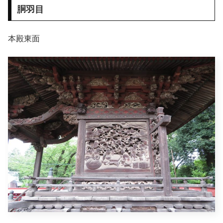
胴羽目
本殿東面