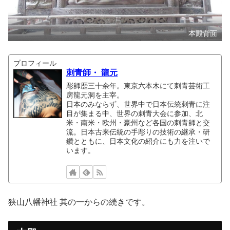
本殿背面
プロフィール
刺青師・ 龍元
彫師歴三十余年。東京六本木にて刺青芸術工
房龍元洞を主宰。
日本のみならず、世界中で日本伝統刺青に注
目が集まる中、世界の刺青大会に参加、北
米・南米・欧州・豪州など各国の刺青師と交
流。日本古来伝統の手彫りの技術の継承・研
鑽とともに、日本文化の紹介にも力を注いで
います。
狭山八幡神社 其の一からの続きです。