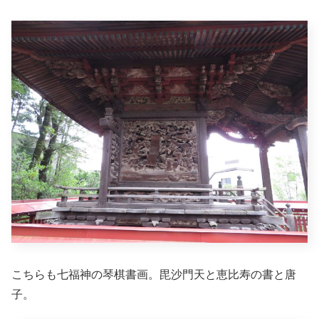
こちらも七福神の琴棋書画。毘沙門天と恵比寿の書と唐
子。