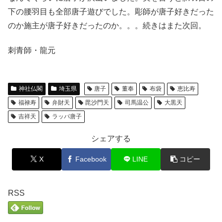
下の腰羽目も全部唐子遊びでした。彫師が唐子好きだった
のか施主が唐子好きだったのか。。。続きはまた次回。
刺青師・龍元
神社仏閣
埼玉県
唐子
董奉
布袋
恵比寿
福禄寿
弁財天
毘沙門天
司馬温公
大黒天
吉祥天
ラッパ唐子
シェアする
X
Facebook
LINE
コピー
RSS