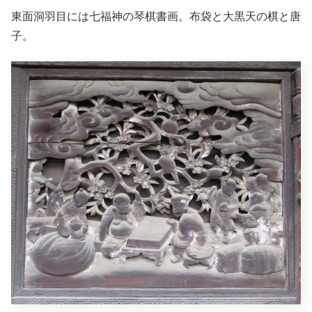
東面洞羽目には七福神の琴棋書画。布袋と大黒天の棋と唐
子。