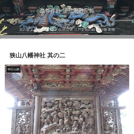
磨斧作針 龍元洞雑記帳
古の昔より伝わる日本の伝統芸術 江戸文化の粋 彫り物 刺青
狭山八幡神社 其の二
神社仏閣