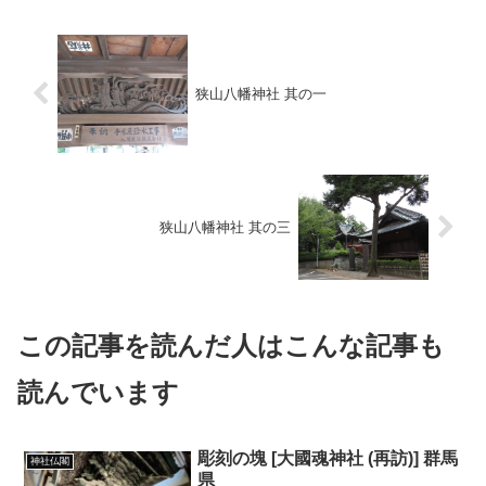
狭山八幡神社 其の一
狭山八幡神社 其の三
この記事を読んだ人はこんな記事も
読んでいます
彫刻の塊 [大國魂神社 (再訪)] 群馬
神社仏閣
県