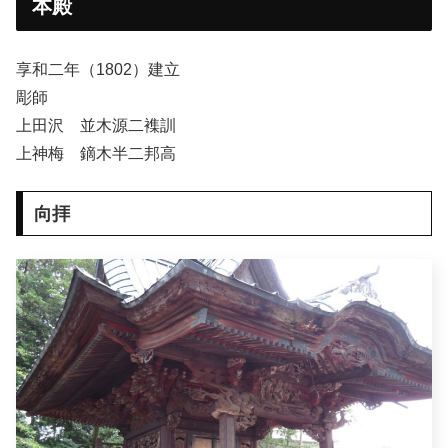
本殿
享和二年（1802）建立
彫師
上田沢 並木源二襍訓
上神梅 鏑木半二邦高
向拝