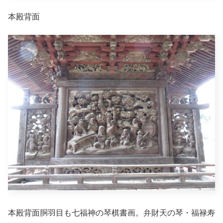
本殿背面
本殿背面胴羽目も七福神の琴棋書画。弁財天の琴・福禄寿