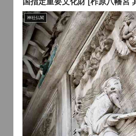
国指定重要文化財 [柞原八幡宮 
神社仏閣