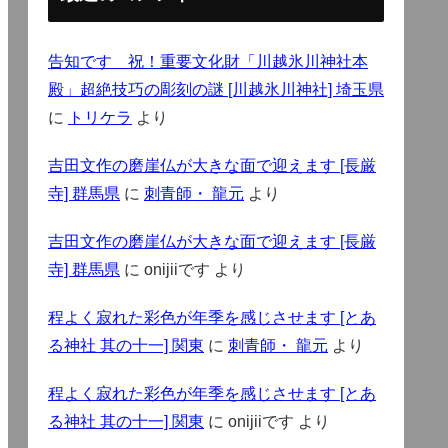
告知です 祝！重要文化財「川越氷川神社本
殿」超絶技巧の彫刻の謎 [川越氷川神社] 埼玉県
に
トリケラ
より
吉田文作の磨崖仏が大きな面で迎えます [長厳
寺] 群馬県
に
刺青師・ 龍元
より
吉田文作の磨崖仏が大きな面で迎えます [長厳
寺] 群馬県
に
onijiiです
より
程よく寂れた彩色が年季を感じさせます [とあ
る神社 其の十一] 関東
に
刺青師・ 龍元
より
程よく寂れた彩色が年季を感じさせます [とあ
る神社 其の十一] 関東
に
onijiiです
より