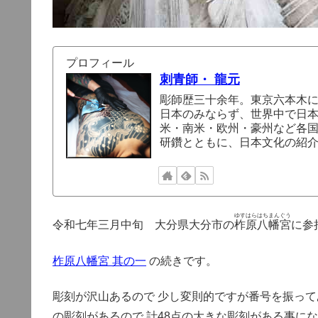
プロフィール
刺青師・ 龍元
彫師歴三十余年。東京六本木
日本のみならず、世界中で日
米・南米・欧州・豪州など各
研鑽とともに、日本文化の紹
ゆすはらはちまんぐう
令和七年三月中旬 大分県大分市の
柞原八幡宮
に参
柞原八幡宮 其の一
の続きです。
彫刻が沢山あるので 少し変則的ですが番号を振ってあ
の彫刻があるので 計48点の大きな彫刻がある事に