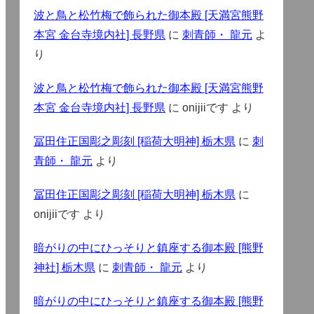
波と鳥と松竹梅で飾られた御本殿 [天満宮熊野
本宮 金台寺境内社] 長野県
に
刺青師・ 龍元
よ
り
波と鳥と松竹梅で飾られた御本殿 [天満宮熊野
本宮 金台寺境内社] 長野県
に
onijiiです
より
冨田住正国彫之彫刻 [稲荷大明神] 栃木県
に
刺
青師・ 龍元
より
冨田住正国彫之彫刻 [稲荷大明神] 栃木県
に
onijiiです
より
暗がりの中にひっそりと鎮座する御本殿 [熊野
神社] 栃木県
に
刺青師・ 龍元
より
暗がりの中にひっそりと鎮座する御本殿 [熊野