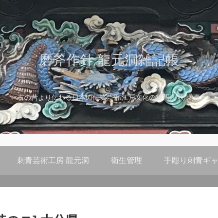
磨斧作針 龍元洞雑記帳
古の昔より伝わる日本の伝統芸術 江戸文化の粋 彫り物 刺青
刺青芸術工房 龍元洞
衛生管理
手彫り刺青ギャ