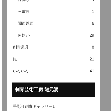
三重県
1
関西以西
6
何処か
29
刺青道具
8
旅
21
いろいろ
41
刺青芸術工房 龍元洞
手彫り刺青ギャラリー1