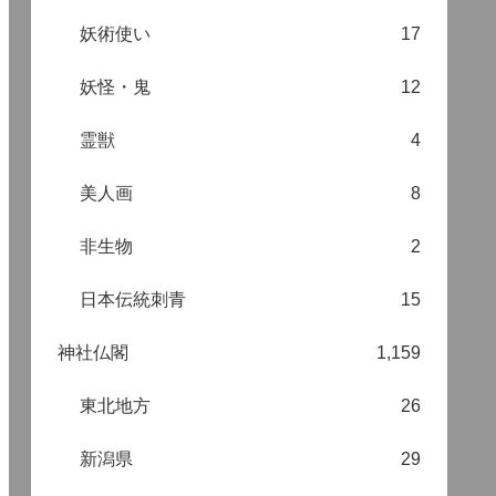
妖術使い
17
妖怪・鬼
12
霊獣
4
美人画
8
非生物
2
日本伝統刺青
15
神社仏閣
1,159
東北地方
26
新潟県
29