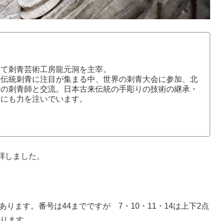
にて刺青芸術工房龍元洞を主宰。
本伝統刺青に注目が集まる中、世界の刺青大会に参加、北
国の刺青師と交流。日本古来伝統の手彫りの技術の継承・
介にも力を注いでいます。
拝しました。
ります。番号は44までですが 7・10・11・14は上下2点
なります。