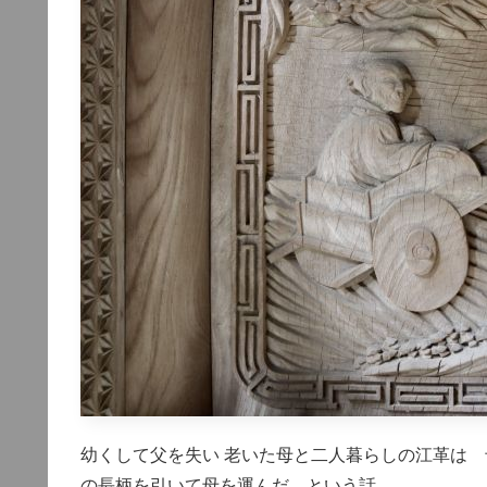
幼くして父を失い 老いた母と二人暮らしの江革は 
の長柄を引いて母を運んだ という話。