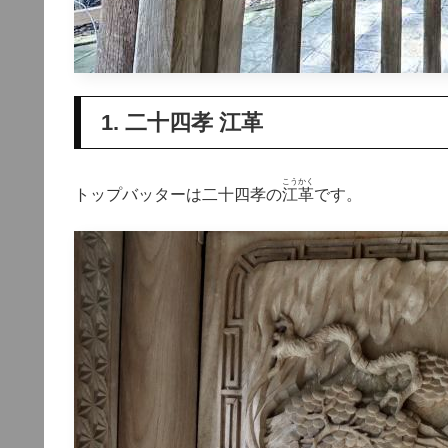
1. 二十四孝 江革
こうかく
トップバッターは二十四孝の
江革
です。