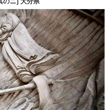
其のニ] 大分県