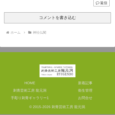
返信
コメントを書き込む
ホーム
神社仏閣
HOME
新着記事
刺青芸術工房 龍元洞
衛生管理
手彫り刺青ギャラリー1
お問合せ
© 2015-2026 刺青芸術工房 龍元洞.