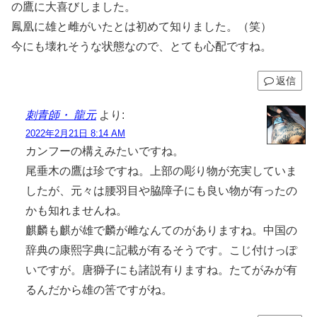
の鷹に大喜びしました。
鳳凰に雄と雌がいたとは初めて知りました。（笑）
今にも壊れそうな状態なので、とても心配ですね。
返信
刺青師・ 龍元
より:
2022年2月21日 8:14 AM
カンフーの構えみたいですね。
尾垂木の鷹は珍ですね。上部の彫り物が充実していま
したが、元々は腰羽目や脇障子にも良い物が有ったの
かも知れませんね。
麒麟も麒が雄で麟が雌なんてのがありますね。中国の
辞典の康熙字典に記載が有るそうです。こじ付けっぽ
いですが。唐獅子にも諸説有りますね。たてがみが有
るんだから雄の筈ですがね。