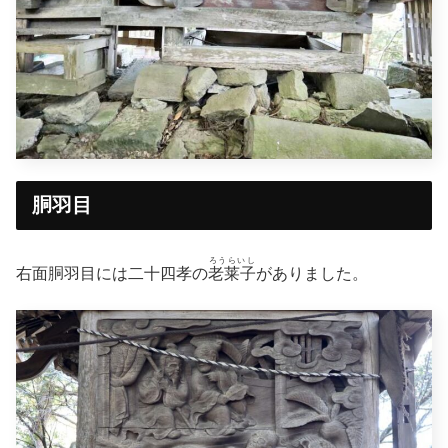
胴羽目
ろうらいし
右面胴羽目には二十四孝の
老莱子
がありました。