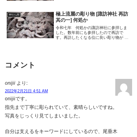
極上流麗の彫り物 [諏訪神社 再訪
神社仏閣
其の一] 何処か
令和七年 何処かの諏訪神社に参拝しま
した。数年前にも参拝したので再訪で
す。再訪したくなる位に良い彫り物が こ
こにはあります。ジャ〜ン！海老虹梁に
は見事な龍が彫られています。手挟みは
鶴です。反対側の海老虹梁の裏側は案外
あっさりです。向拝中備の...
コメント
onijii
より:
2022年2月21日 4:51 AM
onijiiです。
指先まで丁寧に彫られていて、素晴らしいですね。
写真をじっくり見てしまいました。
自分は支えるをキーワードにしているので、尾垂木