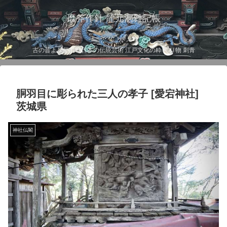
磨斧作針 龍元洞雑記帳
古の昔より伝わる日本の伝統芸術 江戸文化の粋 彫り物 刺青
胴羽目に彫られた三人の孝子 [愛宕神社]
茨城県
神社仏閣