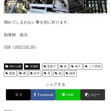
倒れてしまわない事を切に祈ります。
刺青師・龍元
028（2022.02.20）
神社仏閣
茨城県
老莱子
龍
郯子
二十四孝
鳳凰
鷹
牡丹
兎
菊
楊香
シェアする
X
Facebook
LINE
コピー