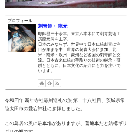
プロフィール
刺青師・ 龍元
彫師歴三十余年。東京六本木にて刺青芸術工
房龍元洞を主宰。
日本のみならず、世界中で日本伝統刺青に注
目が集まる中、世界の刺青大会に参加、北
米・南米・欧州・豪州など各国の刺青師と交
流。日本古来伝統の手彫りの技術の継承・研
鑽とともに、日本文化の紹介にも力を注いで
います。
令和四年 新年寺社彫刻巡礼の旅 第二十八社目、茨城県常
陸太田市の愛宕神社に参拝しました。
この鳥居の奥に駐車場がありますが、普通車だと結構ギリ
ギリの幅です。