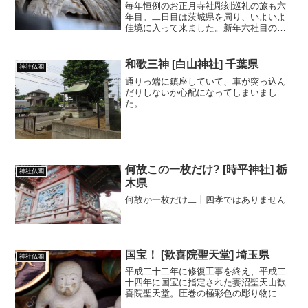
毎年恒例のお正月寺社彫刻巡礼の旅も六
年目。二日目は茨城県を周り、いよいよ
佳境に入って来ました。新年六社目の常
陸大宮市野田の鹿島神社は菊慈童の絵馬
や仙人の胴羽目が見どころです。
和歌三神 [白山神社] 千葉県
神社仏閣
通りっ端に鎮座していて、車が突っ込ん
だりしないか心配になってしまいまし
た。
何故この一枚だけ? [時平神社] 栃
神社仏閣
木県
何故か一枚だけ二十四孝ではありません
国宝！ [歓喜院聖天堂] 埼玉県
神社仏閣
平成二十二年に修復工事を終え、平成二
十四年に国宝に指定された妻沼聖天山歓
喜院聖天堂。圧巻の極彩色の彫り物には
圧倒されます。