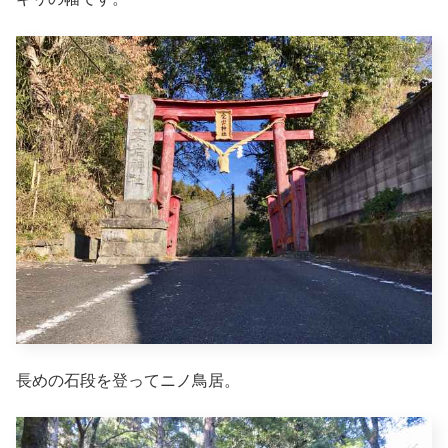
長めの石段を登ってニノ鳥居。