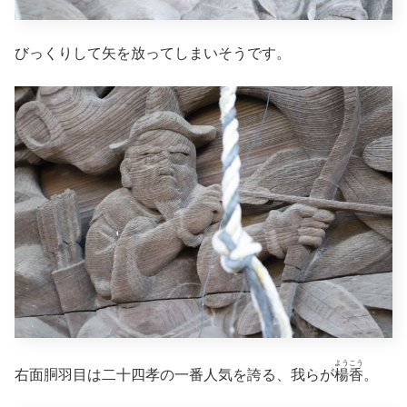
びっくりして矢を放ってしまいそうです。
ようこう
右面胴羽目は二十四孝の一番人気を誇る、我らが
楊香
。