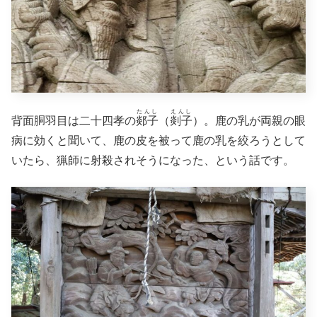
たんし
えんし
背面胴羽目は二十四孝の
郯子
（
剡子
）。鹿の乳が両親の眼
病に効くと聞いて、鹿の皮を被って鹿の乳を絞ろうとして
いたら、猟師に射殺されそうになった、という話です。