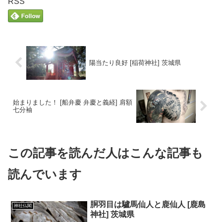
RSS
陽当たり良好 [稲荷神社] 茨城県
始まりました！ [船弁慶 弁慶と義経] 肩額
七分袖
この記事を読んだ人はこんな記事も
読んでいます
胴羽目は驢馬仙人と鹿仙人 [鹿島
神社仏閣
神社] 茨城県