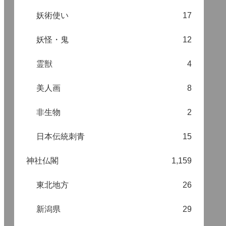
妖術使い
17
妖怪・鬼
12
霊獣
4
美人画
8
非生物
2
日本伝統刺青
15
神社仏閣
1,159
東北地方
26
新潟県
29