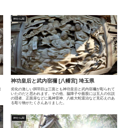
神社仏閣
神功皇后と武内宿禰 [八幡宮] 埼玉県
殿
劣化の激しい胴羽目は三面とも神功皇后と武内宿禰が彫られて
いたのだと思われます。その他、脇障子や蟇股には五人の伝説
の隠者、正面扉などに風神雷神、八岐大蛇退治など見応えのあ
る彫り物がたくさんありました。
神社仏閣