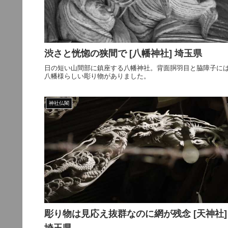
渋さと恍惚の狭間で [八幡神社] 埼玉県
日の短い山間部に鎮座する八幡神社。背面胴羽目と脇障子に
八幡様らしい彫り物がありました。
神社仏閣
彫り物は見応え抜群なのに網が残念 [天神社]
埼玉県