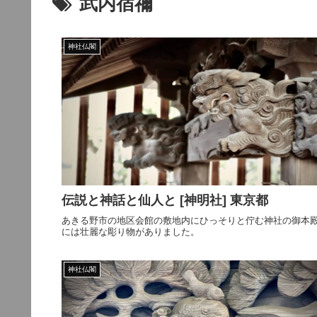
武内宿禰
神社仏閣
伝説と神話と仙人と [神明社] 東京都
あきる野市の地区会館の敷地内にひっそりと佇む神社の御本
には壮麗な彫り物がありました。
神社仏閣