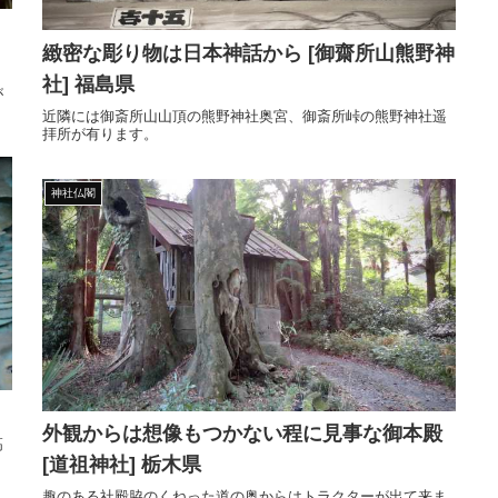
緻密な彫り物は日本神話から [御齋所山熊野神
社] 福島県
が
近隣には御斎所山山頂の熊野神社奥宮、御斎所峠の熊野神社遥
拝所が有ります。
神社仏閣
外観からは想像もつかない程に見事な御本殿
高
[道祖神社] 栃木県
趣のある社殿脇のくねった道の奥からはトラクターが出て来ま