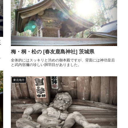
玉
梅・桐・松の [春友鹿島神社] 茨城県
す
全体的にはスッキリと渋めの御本殿ですが、背面には神功皇后
と武内宿禰の珍しい胴羽目がありました。
東北地方