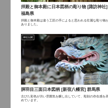
拝殿と御本殿に日本図柄の彫り物 [諏訪神社]
福島県
拝殿と御本殿は違う工匠の手によると思われる壮麗な彫り物
ありました。
神社仏閣
胴羽目三面日本図柄 [新宿八幡宮] 群馬県
古びた彩色が渋い雰囲気を醸し出していて、彫刻の存在感を
めています。