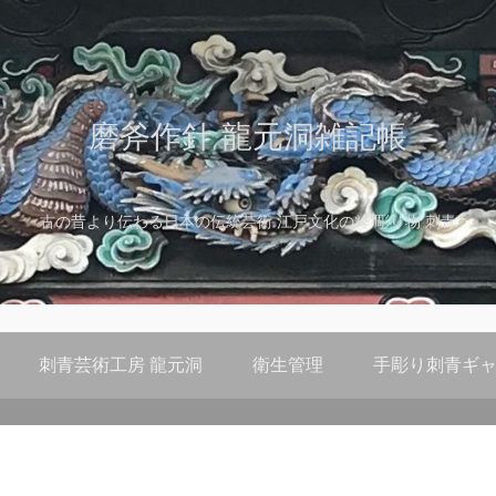
磨斧作針 龍元洞雑記帳
古の昔より伝わる日本の伝統芸術 江戸文化の粋 彫り物 刺青
刺青芸術工房 龍元洞
衛生管理
手彫り刺青ギャ