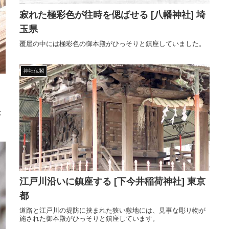
寂れた極彩色が往時を偲ばせる [八幡神社] 埼
玉県
覆屋の中には極彩色の御本殿がひっそりと鎮座していました。
神社仏閣
は
江戸川沿いに鎮座する [下今井稲荷神社] 東京
都
道路と江戸川の堤防に挟まれた狭い敷地には、見事な彫り物が
施された御本殿がひっそりと鎮座しています。