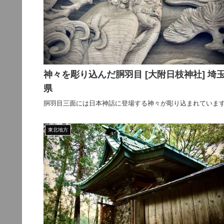
神々を彫り込んだ胴羽目 [大附日枝神社] 埼
県
胴羽目三面には日本神話に登場する神々が彫り込まれていま
東北地方