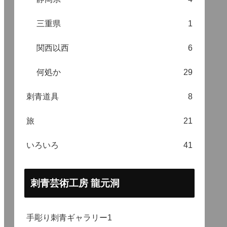
三重県
1
関西以西
6
何処か
29
刺青道具
8
旅
21
いろいろ
41
刺青芸術工房 龍元洞
手彫り刺青ギャラリー1