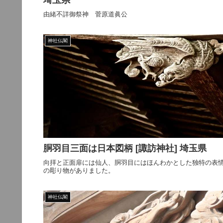
由緒不詳御祭神 菅原道眞公
神社仏閣
胴羽目三面は日本図柄 [諏訪神社] 埼玉県
向拝と正面扉には仙人、胴羽目にはほんわかとした独特の表
の彫り物がありました。
神社仏閣