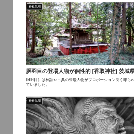
神社仏閣
胴羽目の登場人物が個性的 [香取神社] 茨城
胴羽目には神話や古典の登場人物がプロポーション良く彫ら
ていました。
神社仏閣