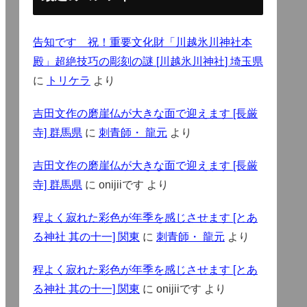
告知です 祝！重要文化財「川越氷川神社本
殿」超絶技巧の彫刻の謎 [川越氷川神社] 埼玉県
に
トリケラ
より
吉田文作の磨崖仏が大きな面で迎えます [長厳
寺] 群馬県
に
刺青師・ 龍元
より
吉田文作の磨崖仏が大きな面で迎えます [長厳
寺] 群馬県
に
onijiiです
より
程よく寂れた彩色が年季を感じさせます [とあ
る神社 其の十一] 関東
に
刺青師・ 龍元
より
程よく寂れた彩色が年季を感じさせます [とあ
る神社 其の十一] 関東
に
onijiiです
より