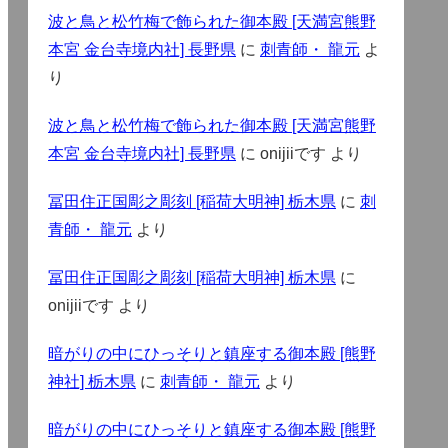
波と鳥と松竹梅で飾られた御本殿 [天満宮熊野
本宮 金台寺境内社] 長野県
に
刺青師・ 龍元
よ
り
波と鳥と松竹梅で飾られた御本殿 [天満宮熊野
本宮 金台寺境内社] 長野県
に
onijiiです
より
冨田住正国彫之彫刻 [稲荷大明神] 栃木県
に
刺
青師・ 龍元
より
冨田住正国彫之彫刻 [稲荷大明神] 栃木県
に
onijiiです
より
暗がりの中にひっそりと鎮座する御本殿 [熊野
神社] 栃木県
に
刺青師・ 龍元
より
暗がりの中にひっそりと鎮座する御本殿 [熊野