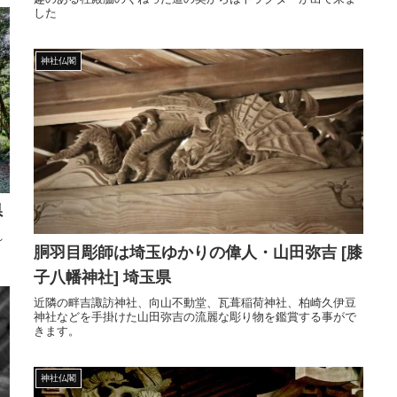
した
神社仏閣
県
れ
胴羽目彫師は埼玉ゆかりの偉人・山田弥吉 [膝
子八幡神社] 埼玉県
近隣の畔吉諏訪神社、向山不動堂、瓦葺稲荷神社、柏崎久伊豆
神社などを手掛けた山田弥吉の流麗な彫り物を鑑賞する事がで
きます。
神社仏閣