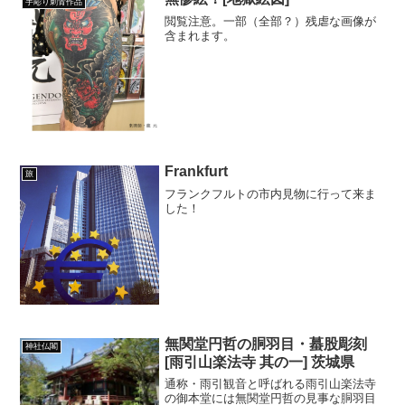
手彫り刺青作品
閲覧注意。一部（全部？）残虐な画像が
含まれます。
Frankfurt
旅
フランクフルトの市内見物に行って来ま
した！
無関堂円哲の胴羽目・蟇股彫刻
神社仏閣
[雨引山楽法寺 其の一] 茨城県
通称・雨引観音と呼ばれる雨引山楽法寺
の御本堂には無関堂円哲の見事な胴羽目