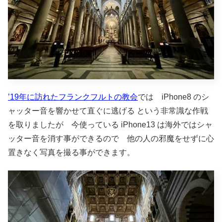
’19年に訪れたフランクフルトの教会
では iPhone8 のシ
ャッター音を響かせて直ぐに逃げる という非常識な作戦
を取りましたが 今使っている iPhone13 は海外ではシャ
ッター音を消す事ができるので 他の人の邪魔をせずに心
置きなく写真を撮る事ができます。