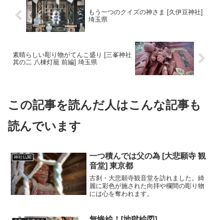
もう一つのクイズの神さま [久伊豆神社]
埼玉県
素晴らしい彫り物がてんこ盛り [三峯神社
其の二 八棟灯籠 前編] 埼玉県
この記事を読んだ人はこんな記事も
読んでいます
一つ積んでは父の為 [大悲願寺 観
神社仏閣
音堂] 東京都
古刹・大悲願寺観音堂を訪れました。綺
麗に彩色が施された向拝や欄間の彫り物
には心を奪われます。
無惨絵！[地獄絵図]