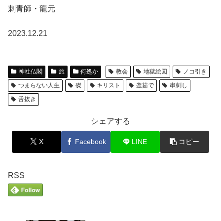
刺青師・龍元
2023.12.21
神社仏閣
旅
何処か
教会
地獄絵図
ノコ引き
つまらない人生
磔
キリスト
釜茹で
串刺し
舌抜き
シェアする
X
Facebook
LINE
コピー
RSS