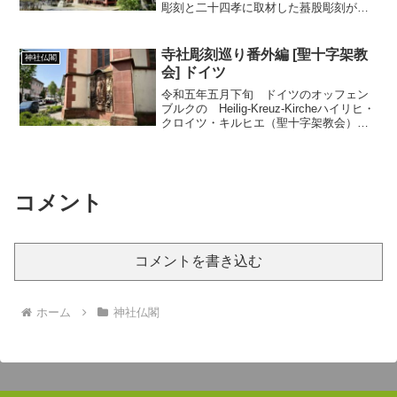
彫刻と二十四孝に取材した蟇股彫刻があ
りました。
寺社彫刻巡り番外編 [聖十字架教
神社仏閣
会] ドイツ
令和五年五月下旬 ドイツのオッフェン
ブルクの Heilig-Kreuz-Kircheハイリヒ・
クロイツ・キルヒエ（聖十字架教会）に
立ち寄りました。ヨーロッパの大きな街
の教会は中へ入れる事が多いのですが
ここは案内板が出てなかったので外側だ
け...
コメント
コメントを書き込む
ホーム
神社仏閣