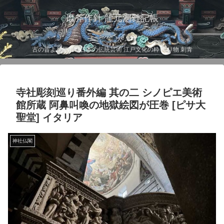
磨斧作針 龍元洞雑記帳
古の昔より伝わる日本の伝統芸術 江戸文化の粋 彫り物 刺青
寺社彫刻巡り番外編 其の二 シノピエ美術
館所蔵 阿鼻叫喚の地獄絵図が圧巻 [ピサ大
聖堂] イタリア
神社仏閣