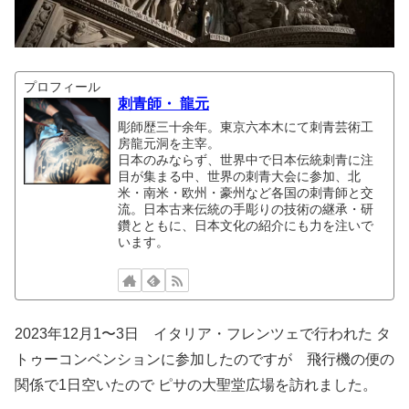
プロフィール
刺青師・ 龍元
彫師歴三十余年。東京六本木にて刺青芸術工
房龍元洞を主宰。
日本のみならず、世界中で日本伝統刺青に注
目が集まる中、世界の刺青大会に参加、北
米・南米・欧州・豪州など各国の刺青師と交
流。日本古来伝統の手彫りの技術の継承・研
鑽とともに、日本文化の紹介にも力を注いで
います。
2023年12月1〜3日 イタリア・フレンツェで行われた タ
トゥーコンベンションに参加したのですが 飛行機の便の
関係で1日空いたので ピサの大聖堂広場を訪れました。