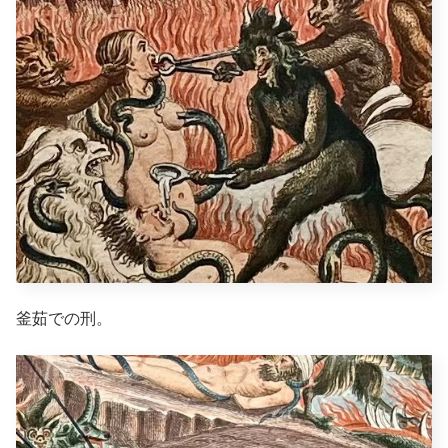
釜茹での刑。