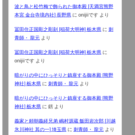
波と鳥と松竹梅で飾られた御本殿 [天満宮熊野
本宮 金台寺境内社] 長野県
に
onijiiです
より
冨田住正国彫之彫刻 [稲荷大明神] 栃木県
に
刺
青師・ 龍元
より
冨田住正国彫之彫刻 [稲荷大明神] 栃木県
に
onijiiです
より
暗がりの中にひっそりと鎮座する御本殿 [熊野
神社] 栃木県
に
刺青師・ 龍元
より
暗がりの中にひっそりと鎮座する御本殿 [熊野
神社] 栃木県
に
錺
より
義家と頼朝義経兄弟 嶋村源蔵 飯田岩次郎 [川越
氷川神社 其の一] 埼玉県
に
刺青師・ 龍元
より