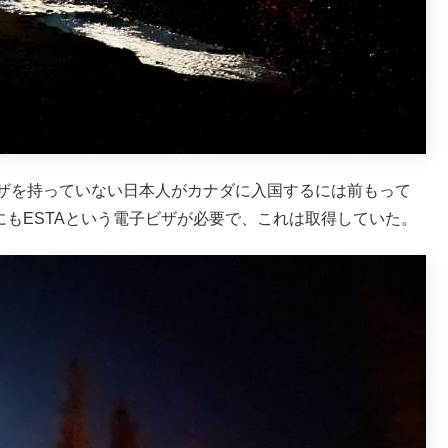
らビザを持っていない日本人がカナダに入国するには前もって
にもESTAという電子ビザが必要で、これは取得していた。