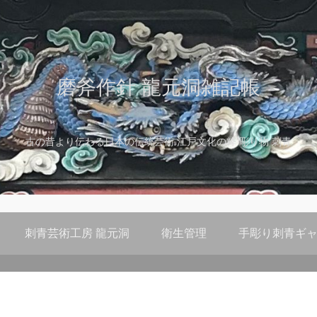
磨斧作針 龍元洞雑記帳
古の昔より伝わる日本の伝統芸術 江戸文化の粋 彫り物 刺青
刺青芸術工房 龍元洞
衛生管理
手彫り刺青ギャ