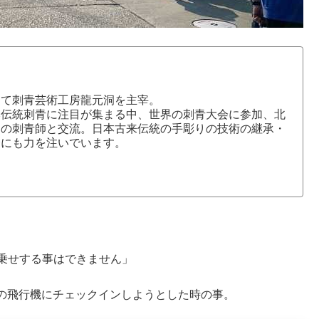
にて刺青芸術工房龍元洞を主宰。
本伝統刺青に注目が集まる中、世界の刺青大会に参加、北
国の刺青師と交流。日本古来伝統の手彫りの技術の継承・
介にも力を注いでいます。
お乗せする事はできません」
の飛行機にチェックインしようとした時の事。