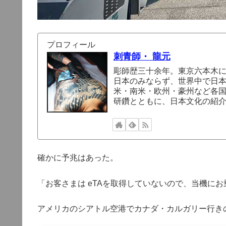
プロフィール
刺青師・ 龍元
彫師歴三十余年。東京六本木
日本のみならず、世界中で日
米・南米・欧州・豪州など各
研鑽とともに、日本文化の紹
確かに予兆はあった。
「お客さまは eTAを取得していないので、当機に
アメリカのシアトル空港でカナダ・カルガリー行き