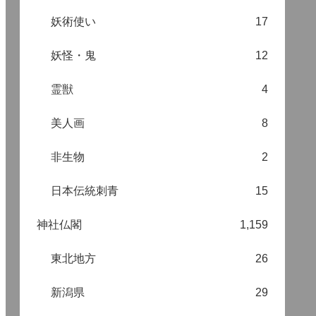
妖術使い
17
妖怪・鬼
12
霊獣
4
美人画
8
非生物
2
日本伝統刺青
15
神社仏閣
1,159
東北地方
26
新潟県
29