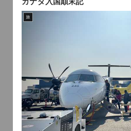
カナダ入国顛末記
旅