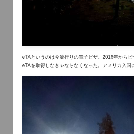
eTAというのは今流行りの電子ビザ。2016年か
eTAを取得しなきゃならなくなった。アメリカ入国