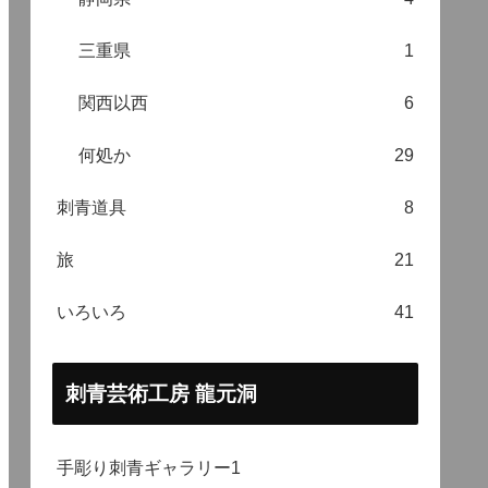
三重県
1
関西以西
6
何処か
29
刺青道具
8
旅
21
いろいろ
41
刺青芸術工房 龍元洞
手彫り刺青ギャラリー1