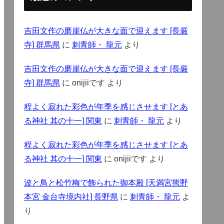
吉田文作の磨崖仏が大きな面で迎えます [長厳
寺] 群馬県
に
刺青師・ 龍元
より
吉田文作の磨崖仏が大きな面で迎えます [長厳
寺] 群馬県
に
onijiiです
より
程よく寂れた彩色が年季を感じさせます [とあ
る神社 其の十一] 関東
に
刺青師・ 龍元
より
程よく寂れた彩色が年季を感じさせます [とあ
る神社 其の十一] 関東
に
onijiiです
より
波と鳥と松竹梅で飾られた御本殿 [天満宮熊野
本宮 金台寺境内社] 長野県
に
刺青師・ 龍元
よ
り