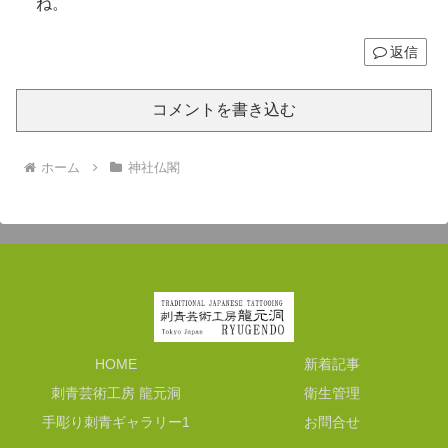
ね。
返信
コメントを書き込む
ホーム
神社仏閣
HOME
新着記事
刺青芸術工房 龍元洞
衛生管理
手彫り刺青ギャラリー1
お問合せ