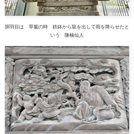
胴羽目は 旱魃の時 鉄鉢から龍を出して雨を降らせたと
いう 陳楠仙人