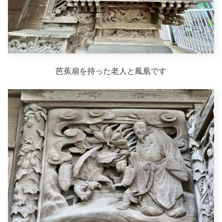
芭蕉扇を持った老人と鳳凰です