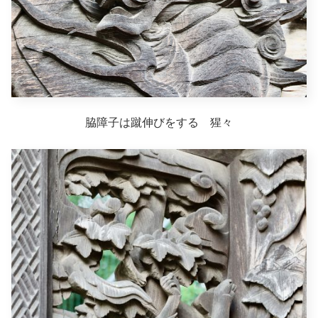
脇障子は蹴伸びをする 猩々