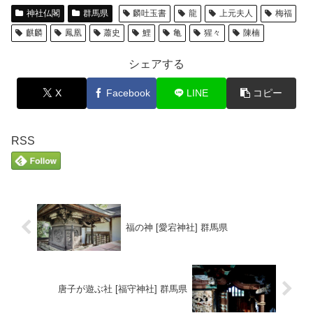
神社仏閣
群馬県
麟吐玉書
龍
上元夫人
梅福
麒麟
鳳凰
蕭史
鯉
亀
猩々
陳楠
シェアする
X
Facebook
LINE
コピー
RSS
福の神 [愛宕神社] 群馬県
唐子が遊ぶ社 [福守神社] 群馬県