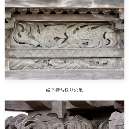
縁下持ち送りの亀