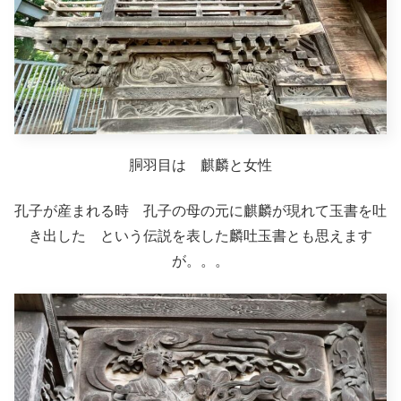
胴羽目は 麒麟と女性
孔子が産まれる時 孔子の母の元に麒麟が現れて玉書を吐
き出した という伝説を表した麟吐玉書とも思えます
が。。。