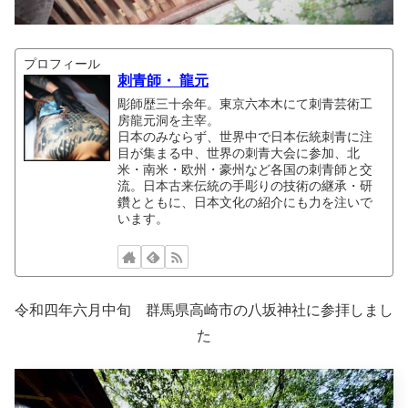
プロフィール
刺青師・ 龍元
彫師歴三十余年。東京六本木にて刺青芸術工
房龍元洞を主宰。
日本のみならず、世界中で日本伝統刺青に注
目が集まる中、世界の刺青大会に参加、北
米・南米・欧州・豪州など各国の刺青師と交
流。日本古来伝統の手彫りの技術の継承・研
鑽とともに、日本文化の紹介にも力を注いで
います。
令和四年六月中旬 群馬県高崎市の八坂神社に参拝しまし
た