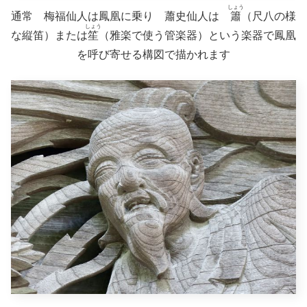
しょう
通常 梅福仙人は鳳凰に乗り 蕭史仙人は
簫
（尺八の様
しょう
な縦笛）または
笙
（雅楽で使う管楽器）という楽器で鳳凰
を呼び寄せる構図で描かれます