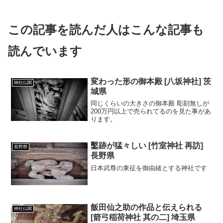
この記事を読んだ人はこんな記事も
読んでいます
変わった形の御本殿 [八坂神社] 茨
神社仏閣
城県
同じくらいの大きさの御本殿 彫刻無しが
200万円以上で売られてるのを見た事があ
ります。
鑿跡が猛々しい [竹室神社 再訪]
長野県
長野県
日本武尊の東征を御由緒とする神社です
飯田仙之助の作品と伝えられる
神社仏閣
[箭弓稲荷神社 其の二] 埼玉県