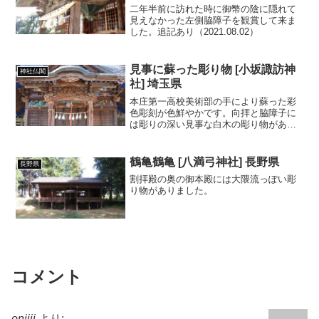
二年半前に訪れた時に御幣の陰に隠れて
見えなかった左側脇障子を観賞して来ま
した。追記あり（2021.08.02）
見事に蘇った彫り物 [小坂諏訪神
神社仏閣
社] 埼玉県
本庄第一高校美術部の手により蘇った彩
色彫刻が色鮮やかです。向拝と脇障子に
は彫りの深い見事な白木の彫り物があり
ました。
鶴亀鶴亀 [八満弓神社] 長野県
長野県
割拝殿の奥の御本殿には大隈流っぽい彫
り物がありました。
コメント
onijii
より: