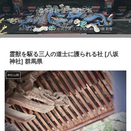
磨斧作針 龍元洞雑記帳
古の昔より伝わる日本の伝統芸術 江戸文化の粋 彫り物 刺青
霊獣を駆る三人の道士に護られる社 [八坂
神社] 群馬県
神社仏閣