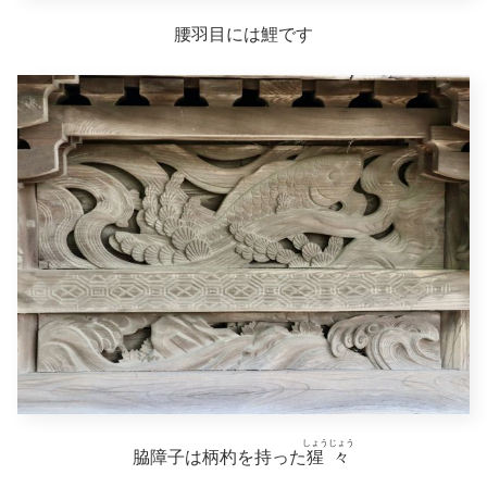
腰羽目には鯉です
しょうじょう
脇障子は柄杓を持った
猩々