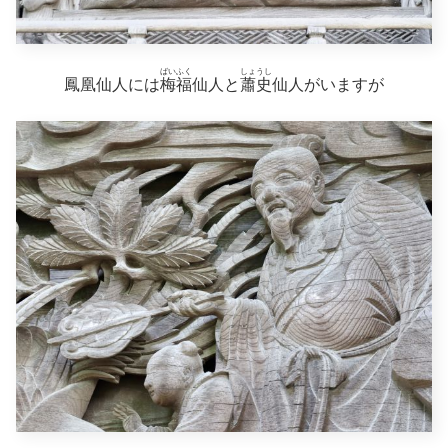
ばいふく
しょうし
鳳凰仙人には
梅福
仙人と
蕭史
仙人がいますが