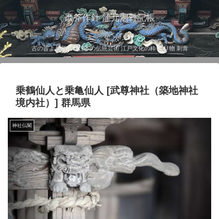
磨斧作針 龍元洞雑記帳
古の昔より伝わる日本の伝統芸術 江戸文化の粋 彫り物 刺青
乗鶴仙人と乗亀仙人 [武尊神社（築地神社
境内社）] 群馬県
神社仏閣