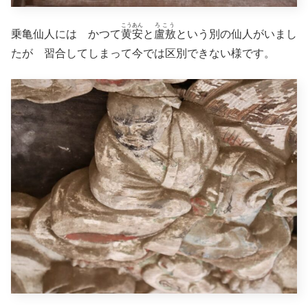
こうあん
ろこう
乗亀仙人には かつて
黄安
と
盧敖
という別の仙人がいまし
たが 習合してしまって今では区別できない様です。