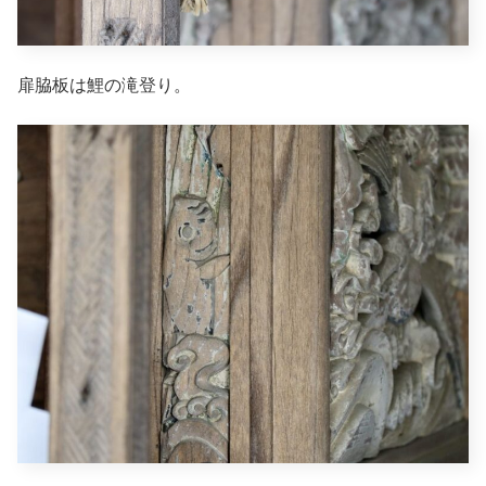
扉脇板は鯉の滝登り。