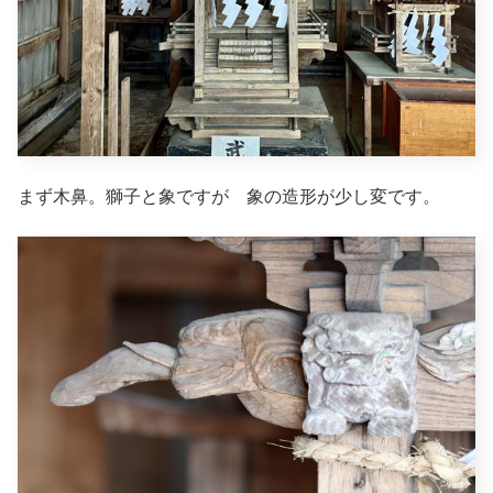
まず木鼻。獅子と象ですが 象の造形が少し変です。