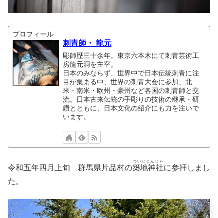
プロフィール
刺青師・ 龍元
彫師歴三十余年。東京六本木にて刺青芸術工
房龍元洞を主宰。
日本のみならず、世界中で日本伝統刺青に注
目が集まる中、世界の刺青大会に参加、北
米・南米・欧州・豪州など各国の刺青師と交
流。日本古来伝統の手彫りの技術の継承・研
鑽とともに、日本文化の紹介にも力を注いで
います。
ついじじんじゃ
令和五年四月上旬 群馬県片品村の
築地神社
に参拝しまし
た。