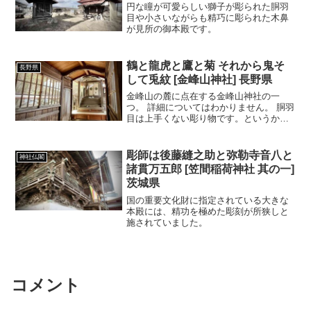
円な瞳が可愛らしい獅子が彫られた胴羽
目や小さいながらも精巧に彫られた木鼻
が見所の御本殿です。
鶴と龍虎と鷹と菊 それから鬼そ
長野県
して兎紋 [金峰山神社] 長野県
金峰山の麓に点在する金峰山神社の一
つ。 詳細についてはわかりません。 胴羽
目は上手くない彫り物です。というか寧
ろ下手くそ？ でも惹かれるモノがありま
す。
彫師は後藤縫之助と弥勒寺音八と
神社仏閣
諸貫万五郎 [笠間稲荷神社 其の一]
茨城県
国の重要文化財に指定されている大きな
本殿には、精功を極めた彫刻が所狭しと
施されていました。
コメント