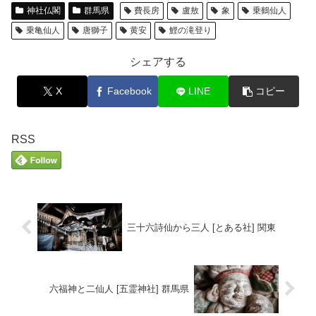
神社仏閣
群馬県
費長房
盧敖
象
乗鶴仙人
乗亀仙人
唐獅子
黄安
鯉の滝登り
シェアする
X
Facebook
LINE
コピー
RSS
三十六詩仙から三人 [とある社] 関東
六福神と二仙人 [五霊神社] 群馬県