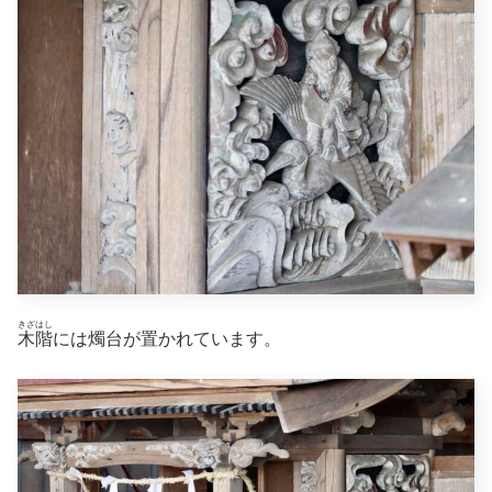
きざはし
木階
には燭台が置かれています。