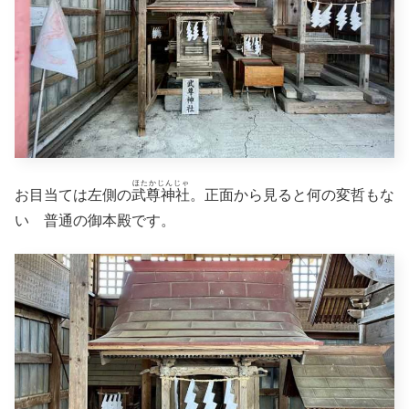
ほたかじんじゃ
お目当ては左側の
武尊神社
。正面から見ると何の変哲もな
い 普通の御本殿です。