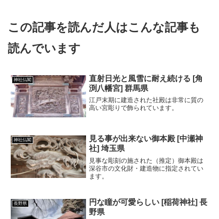
この記事を読んだ人はこんな記事も
読んでいます
直射日光と風雪に耐え続ける [角
神社仏閣
渕八幡宮] 群馬県
江戸末期に建造された社殿は非常に質の
高い宮彫りで飾られています。
見る事が出来ない御本殿 [中瀬神
神社仏閣
社] 埼玉県
見事な彫刻の施された（推定）御本殿は
深谷市の文化財・建造物に指定されてい
ます。
円な瞳が可愛らしい [稲荷神社] 長
長野県
野県