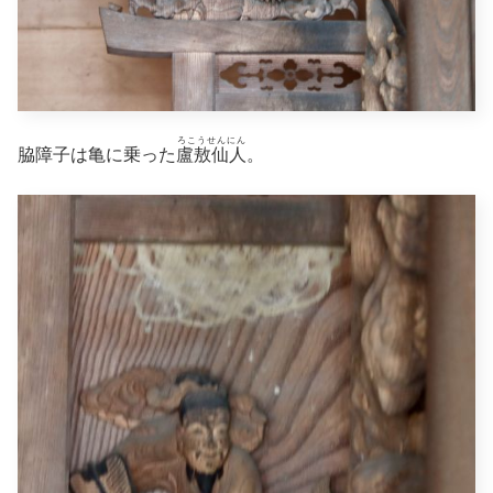
ろこうせんにん
脇障子は亀に乗った
盧敖仙人
。