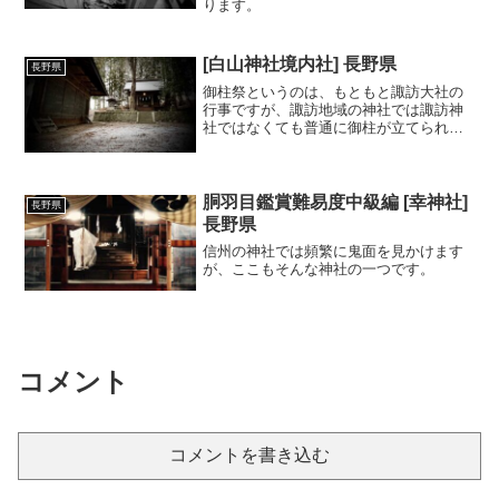
ります。
[白山神社境内社] 長野県
長野県
御柱祭というのは、もともと諏訪大社の
行事ですが、諏訪地域の神社では諏訪神
社ではなくても普通に御柱が立てられて
いたりします。
胴羽目鑑賞難易度中級編 [幸神社]
長野県
長野県
信州の神社では頻繁に鬼面を見かけます
が、ここもそんな神社の一つです。
コメント
コメントを書き込む