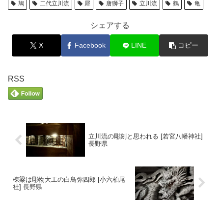
鳩
二代立川流
犀
唐獅子
立川流
鶴
亀
シェアする
X
Facebook
LINE
コピー
RSS
立川流の彫刻と思われる [若宮八幡神社]
長野県
棟梁は彫物大工の白鳥弥四郎 [小六柏尾
社] 長野県