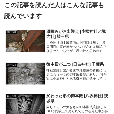
この記事を読んだ人はこんな記事も
読んでいます
獅噛みがお出迎え [小松神社と境
神社仏閣
内社] 埼玉県
小松神社御本殿背面に胴羽目は無く、覆
屋側面に窓が無かったので左右は確認で
きませんでしたが、境内社と思われる御
本殿には鶴の胴羽目彫刻がありました。
御本殿が二つ [日吉神社] 千葉県
神社仏閣
拝殿幣殿と繋がる御本殿覆屋の背後には
更にもう一つの御本殿覆屋があり、 社号
額に小堤神社とある御本殿が鎮座してい
ます。
変わった形の御本殿 [八坂神社] 茨
神社仏閣
城県
同じくらいの大きさの御本殿 彫刻無しが
200万円以上で売られてるのを見た事があ