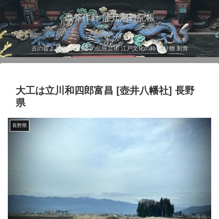
磨斧作針 龍元洞雑記帳
古の昔より伝わる日本の伝統芸術 江戸文化の粋 彫り物 刺青
大工は立川和四郎富昌 [壺井八幡社] 長野
県
長野県