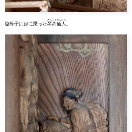
きんこうせんにん
脇障子は鯉に乗った
琴高仙人
。