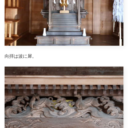
向拝は波に犀。