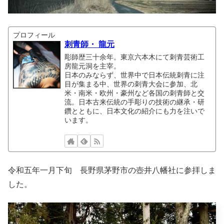
プロフィール
刺青師・ 龍元
彫師歴三十余年。東京六本木にて刺青芸術工
房龍元洞を主宰。
日本のみならず、世界中で日本伝統刺青に注
目が集まる中、世界の刺青大会に参加、北
米・南米・欧州・豪州など各国の刺青師と交
流。日本古来伝統の手彫りの技術の継承・研
鑽とともに、日本文化の紹介にも力を注いで
います。
令和五年一月下旬 長野県茅野市の壺井八幡社に参拝しま
した。