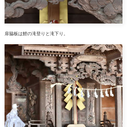
扉脇板は鯉の滝登りと滝下り。