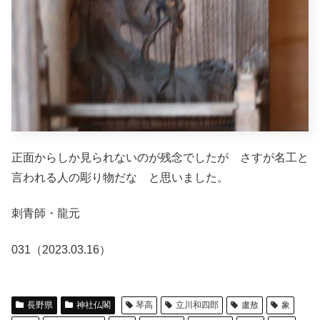
正面からしか見られないのが残念でしたが さすが名工と
言われる人の彫り物だな と思いました。
刺青師・龍元
031（2023.03.16）
長野県
神社仏閣
琴高
立川和四郎
盧敖
象