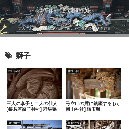
磨斧作針 龍元洞雑記帳
古の昔より伝わる日本の伝統芸術 江戸文化の粋 彫り物 刺青
獅子
神社仏閣
神社仏閣
三人の孝子と二人の仙人
弓立山の麓に鎮座する [八
[榛名若御子神社] 群馬県
幡山神社] 埼玉県
東北地方
東北地方