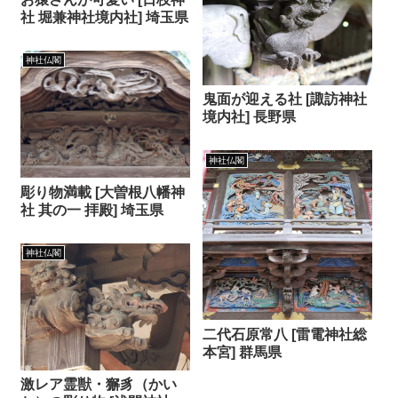
社 堀兼神社境内社] 埼玉県
神社仏閣
鬼面が迎える社 [諏訪神社
境内社] 長野県
神社仏閣
彫り物満載 [大曽根八幡神
社 其の一 拝殿] 埼玉県
神社仏閣
二代石原常八 [雷電神社総
本宮] 群馬県
激レア霊獣・獬豸（かい