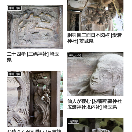
神社仏閣
胴羽目三面日本図柄 [愛宕
神社] 茨城県
二十四孝 [三嶋神社] 埼玉
神社仏閣
県
神社仏閣
仙人が棲む [杉森稲荷神社
広瀬神社境内社] 埼玉県
長野県
お猿さんが可愛い [日枝神