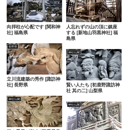
向拝柱が心配です [関和神
人忘れずの山の頂に鎮座
社] 福島県
する [新地山羽黒神社] 福
島県
長野県
神社仏閣
立川流建築の秀作 [諏訪神
賢い人たち [初鹿野諏訪神
社] 長野県
社 其の二] 山梨県
神社仏閣
神社仏閣