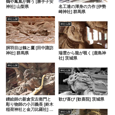
鶴や鳳凰が舞う [勝手子安
名工達の渾身の力作 [伊勢
神社] 山梨県
崎神社] 群馬県
神社仏閣
神社仏閣
胴羽目は鶴と鷹 [田中諏訪
瑞雲から龍が覗く [鹿島神
神社] 群馬県
社] 茨城県
神社仏閣
神社仏閣
歓び喜び [歓喜院] 茨城県
鏝絵師の新倉安左衛門と
彫り物師の小川義長 [鈴木
稲荷神社と金刀比羅社] 東
神社仏閣
京都