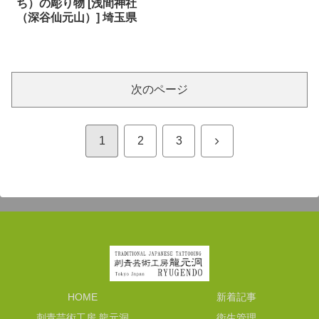
ち）の彫り物 [浅間神社
（深谷仙元山）] 埼玉県
次のページ
次
1
2
3
へ
HOME
新着記事
刺青芸術工房 龍元洞
衛生管理