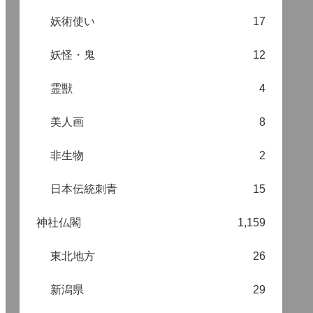
妖術使い
17
妖怪・鬼
12
霊獣
4
美人画
8
非生物
2
日本伝統刺青
15
神社仏閣
1,159
東北地方
26
新潟県
29