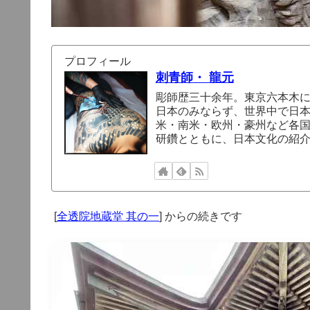
プロフィール
刺青師・ 龍元
彫師歴三十余年。東京六本木
日本のみならず、世界中で日
米・南米・欧州・豪州など各
研鑽とともに、日本文化の紹
[
全透院地蔵堂 其の一
] からの続きです