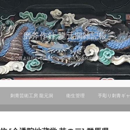
磨斧作針 龍元洞雑記帳
古の昔より伝わる日本の伝統芸術 江戸文化の粋 彫り物 刺青
刺青芸術工房 龍元洞
衛生管理
手彫り刺青ギャ