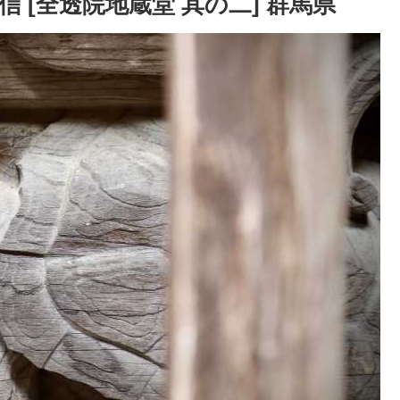
 [全透院地蔵堂 其の二] 群馬県