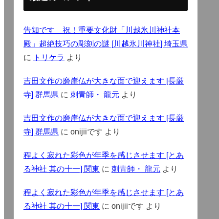
告知です 祝！重要文化財「川越氷川神社本
殿」超絶技巧の彫刻の謎 [川越氷川神社] 埼玉県
に
トリケラ
より
吉田文作の磨崖仏が大きな面で迎えます [長厳
寺] 群馬県
に
刺青師・ 龍元
より
吉田文作の磨崖仏が大きな面で迎えます [長厳
寺] 群馬県
に
onijiiです
より
程よく寂れた彩色が年季を感じさせます [とあ
る神社 其の十一] 関東
に
刺青師・ 龍元
より
程よく寂れた彩色が年季を感じさせます [とあ
る神社 其の十一] 関東
に
onijiiです
より