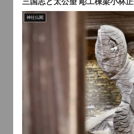
三国志と太公望 彫工棟梁小林正信
神社仏閣