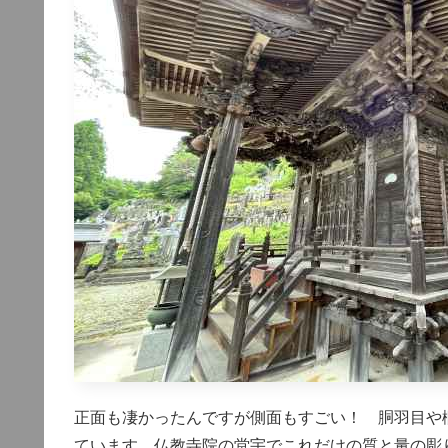
正面も凄かったんですが側面もすごい！ 胴羽目や
ています 仏教寺院の堂宇でこれだけの質と量の彫