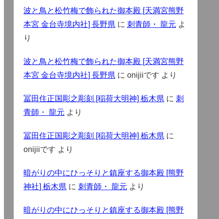
波と鳥と松竹梅で飾られた御本殿 [天満宮熊野
本宮 金台寺境内社] 長野県
に
刺青師・ 龍元
よ
り
波と鳥と松竹梅で飾られた御本殿 [天満宮熊野
本宮 金台寺境内社] 長野県
に
onijiiです
より
冨田住正国彫之彫刻 [稲荷大明神] 栃木県
に
刺
青師・ 龍元
より
冨田住正国彫之彫刻 [稲荷大明神] 栃木県
に
onijiiです
より
暗がりの中にひっそりと鎮座する御本殿 [熊野
神社] 栃木県
に
刺青師・ 龍元
より
暗がりの中にひっそりと鎮座する御本殿 [熊野