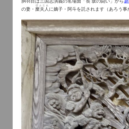
胴羽目は三国志演義の名場面「
長坂
の闘い」から
びふじん
の妻・
糜夫人
に嫡子・阿斗を託されます（あろう事