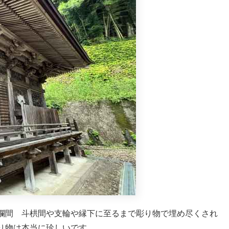
欄間 斗栱間や支輪や縁下に至るまで彫り物で埋め尽くされ
り物は本当に珍しいです