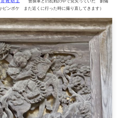
趙雲救幼主
曹操
軍との乱戦の中で見失っていた 劉備
かピンボケ また近くに行った時に撮り直してきます）