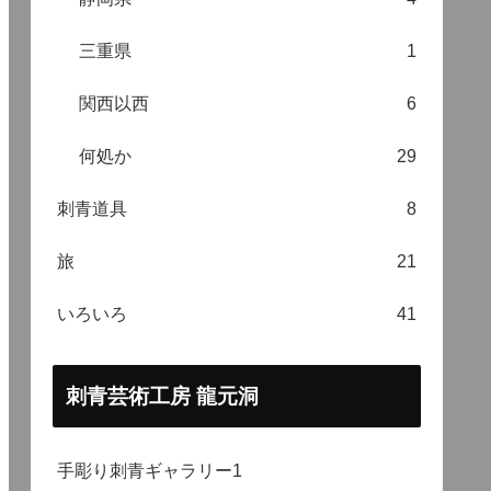
三重県
1
関西以西
6
何処か
29
刺青道具
8
旅
21
いろいろ
41
刺青芸術工房 龍元洞
手彫り刺青ギャラリー1