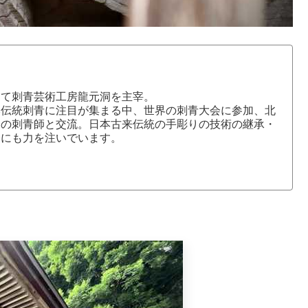
にて刺青芸術工房龍元洞を主宰。
本伝統刺青に注目が集まる中、世界の刺青大会に参加、北
国の刺青師と交流。日本古来伝統の手彫りの技術の継承・
介にも力を注いでいます。