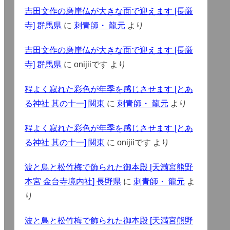
吉田文作の磨崖仏が大きな面で迎えます [長厳
寺] 群馬県
に
刺青師・ 龍元
より
吉田文作の磨崖仏が大きな面で迎えます [長厳
寺] 群馬県
に
onijiiです
より
程よく寂れた彩色が年季を感じさせます [とあ
る神社 其の十一] 関東
に
刺青師・ 龍元
より
程よく寂れた彩色が年季を感じさせます [とあ
る神社 其の十一] 関東
に
onijiiです
より
波と鳥と松竹梅で飾られた御本殿 [天満宮熊野
本宮 金台寺境内社] 長野県
に
刺青師・ 龍元
よ
り
波と鳥と松竹梅で飾られた御本殿 [天満宮熊野