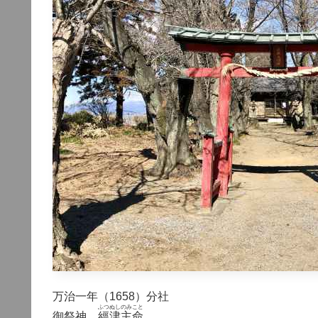
万治一年（1658）分社
ふつぬしのみこと
御祭神
經津主命