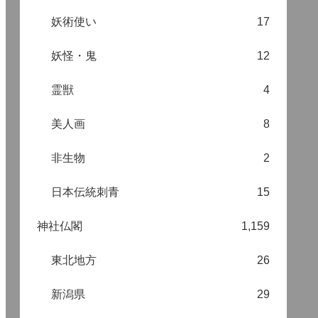
妖術使い
17
妖怪・鬼
12
霊獣
4
美人画
8
非生物
2
日本伝統刺青
15
神社仏閣
1,159
東北地方
26
新潟県
29