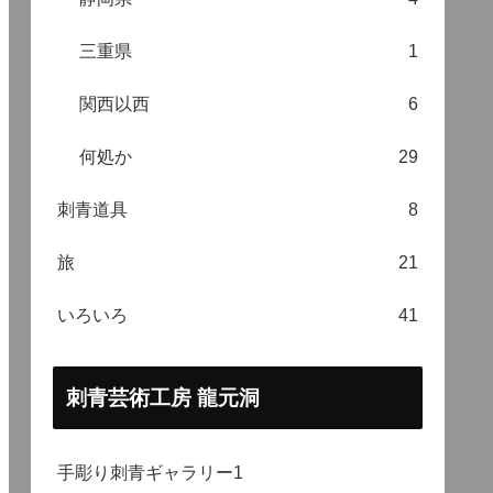
三重県
1
関西以西
6
何処か
29
刺青道具
8
旅
21
いろいろ
41
刺青芸術工房 龍元洞
手彫り刺青ギャラリー1