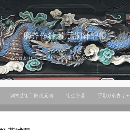
磨斧作針 龍元洞雑記帳
古の昔より伝わる日本の伝統芸術 江戸文化の粋 彫り物 刺青
刺青芸術工房 龍元洞
衛生管理
手彫り刺青ギャ