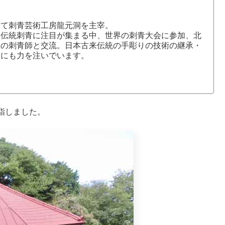
にて刺青芸術工房龍元洞を主宰。
本伝統刺青に注目が集まる中、世界の刺青大会に参加、北
国の刺青師と交流。日本古来伝統の手彫りの技術の継承・
介にも力を注いでいます。
詣しました。