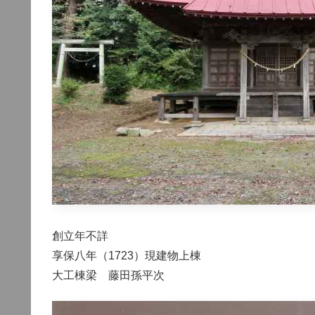
創立年不詳
享保八年（1723）現建物上棟
大工棟梁 藤田孫平次