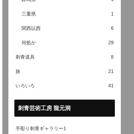
三重県
1
関西以西
6
何処か
29
刺青道具
8
旅
21
いろいろ
41
刺青芸術工房 龍元洞
手彫り刺青ギャラリー1