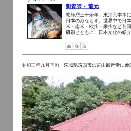
刺青師・ 龍元
彫師歴三十余年。東京六本木
日本のみならず、世界中で日
米・南米・欧州・豪州など各
研鑽とともに、日本文化の紹
令和三年九月下旬、茨城県筑西市の宮山観音堂に参