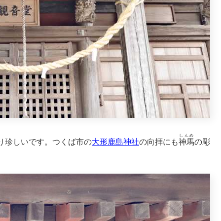
しんめ
り珍しいです。つくば市の
大形鹿島神社
の向拝にも
神馬
の彫