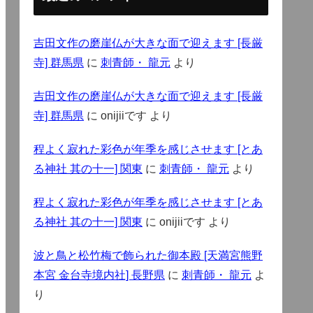
吉田文作の磨崖仏が大きな面で迎えます [長厳
寺] 群馬県
に
刺青師・ 龍元
より
吉田文作の磨崖仏が大きな面で迎えます [長厳
寺] 群馬県
に
onijiiです
より
程よく寂れた彩色が年季を感じさせます [とあ
る神社 其の十一] 関東
に
刺青師・ 龍元
より
程よく寂れた彩色が年季を感じさせます [とあ
る神社 其の十一] 関東
に
onijiiです
より
波と鳥と松竹梅で飾られた御本殿 [天満宮熊野
本宮 金台寺境内社] 長野県
に
刺青師・ 龍元
よ
り