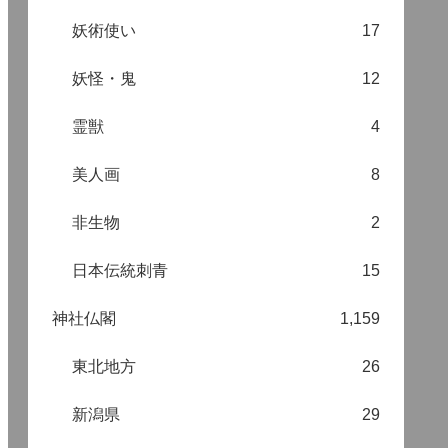
妖術使い
17
妖怪・鬼
12
霊獣
4
美人画
8
非生物
2
日本伝統刺青
15
神社仏閣
1,159
東北地方
26
新潟県
29