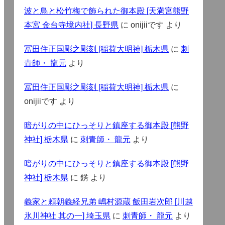
波と鳥と松竹梅で飾られた御本殿 [天満宮熊野
本宮 金台寺境内社] 長野県
に
onijiiです
より
冨田住正国彫之彫刻 [稲荷大明神] 栃木県
に
刺
青師・ 龍元
より
冨田住正国彫之彫刻 [稲荷大明神] 栃木県
に
onijiiです
より
暗がりの中にひっそりと鎮座する御本殿 [熊野
神社] 栃木県
に
刺青師・ 龍元
より
暗がりの中にひっそりと鎮座する御本殿 [熊野
神社] 栃木県
に
錺
より
義家と頼朝義経兄弟 嶋村源蔵 飯田岩次郎 [川越
氷川神社 其の一] 埼玉県
に
刺青師・ 龍元
より