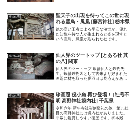
聖天子の出現を待ってこの世に現
神社仏閣
れる霊鳥・鳳凰 [藤宮神社] 栃木県
徳の高い王者による平安な治世か、優れ
た知性を持つ人が生まれると姿を現すと
いう霊鳥、鳳凰が彫られた社です。
仙人界のツートップ [とある社 其
神社仏閣
の八] 関東
仙人界のツートップ 蝦蟇仙人と鉄拐先
生。蝦蟇鉄拐図として古来より好まれた
画題に材を取った胴羽目は見応えがあり
ます。
珍画題 役小角 再び登場！ [社号不
神社仏閣
明 高野神社境内社] 千葉県
令和六年 新年寺社彫刻巡礼の旅 第九社
目の高野神社には境内社がありました。
非常に鑑賞しやすい覆屋です。御本殿向
拝高さ２メートルちょっと。小さめです
が 精緻な彫り物で飾られていて マニア
へんたい垂涎の御本殿です。向拝中備の