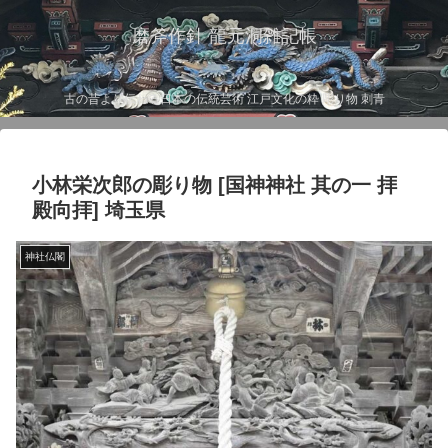
磨斧作針 龍元洞雑記帳
古の昔より伝わる日本の伝統芸術 江戸文化の粋 彫り物 刺青
小林栄次郎の彫り物 [国神神社 其の一 拝
殿向拝] 埼玉県
神社仏閣