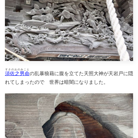
すさのおのみこと
須佐之男命
の乱暴狼藉に腹を立てた天照大神が天岩戸に隠
れてしまったので 世界は暗闇になりました。