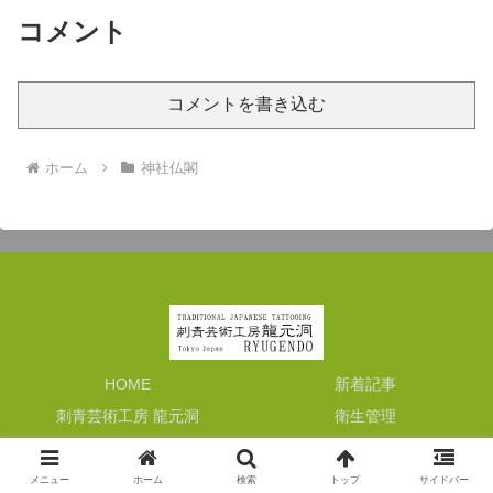
龍。位置がずれてしま...
コメント
コメントを書き込む
ホーム
神社仏閣
HOME
新着記事
刺青芸術工房 龍元洞
衛生管理
手彫り刺青ギャラリー1
お問合せ
メニュー
ホーム
検索
トップ
サイドバー
© 2015-2026 刺青芸術工房 龍元洞.