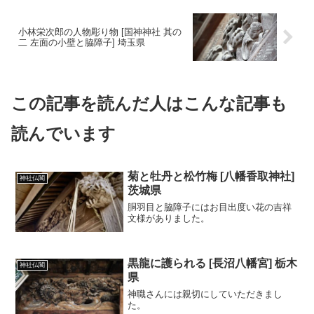
小林栄次郎の人物彫り物 [国神神社 其の
二 左面の小壁と脇障子] 埼玉県
この記事を読んだ人はこんな記事も
読んでいます
菊と牡丹と松竹梅 [八幡香取神社]
神社仏閣
茨城県
胴羽目と脇障子にはお目出度い花の吉祥
文様がありました。
黒龍に護られる [長沼八幡宮] 栃木
神社仏閣
県
神職さんには親切にしていただきまし
た。