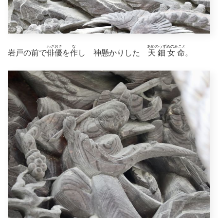
わざおさ
な
あめのうずめのみこと
岩戸の前で
俳優
を
作
し 神懸かりした
天鈿女命
。