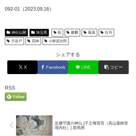
092-01（2023.09.16）
神社仏閣
埼玉県
龍
麒麟
鳳凰
牡丹
天岩戸
四神
小林栄次郎
シェアする
X
Facebook
LINE
コピー
RSS
足腰守護の神仏 [子之権現宮（高山薬師堂
境内社）] 群馬県