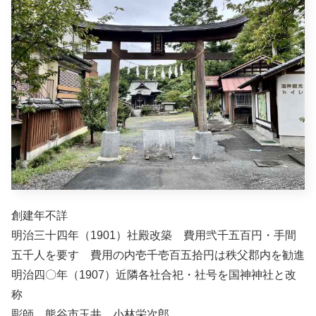
創建年不詳
明治三十四年（1901）社殿改築 費用弐千五百円・手間
五千人を要す 費用の内壱千壱百五拾円は秩父郡内を勧進
明治四〇年（1907）近隣各社合祀・社号を国神神社と改
称
彫師 熊谷市玉井 小林栄次郎