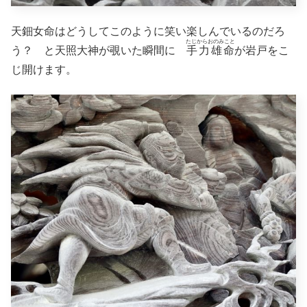
天鈿女命はどうしてこのように笑い楽しんでいるのだろ
たじからおのみこと
う？ と天照大神が覗いた瞬間に
手力雄命
が岩戸をこ
じ開けます。