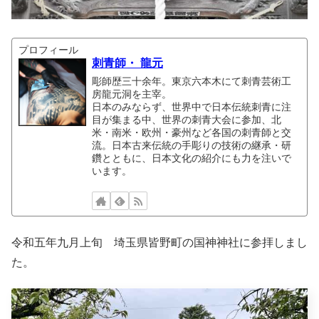
プロフィール
刺青師・ 龍元
彫師歴三十余年。東京六本木にて刺青芸術工
房龍元洞を主宰。
日本のみならず、世界中で日本伝統刺青に注
目が集まる中、世界の刺青大会に参加、北
米・南米・欧州・豪州など各国の刺青師と交
流。日本古来伝統の手彫りの技術の継承・研
鑽とともに、日本文化の紹介にも力を注いで
います。
令和五年九月上旬 埼玉県皆野町の国神神社に参拝しまし
た。