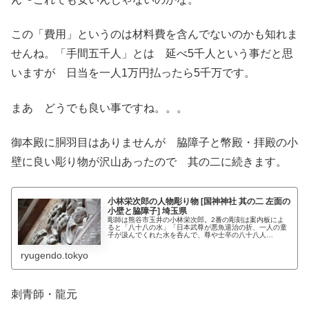
この「費用」というのは材料費を含んでないのかも知れま
せんね。「手間五千人」とは 延べ5千人という事だと思
いますが 日当を一人1万円払ったら5千万です。
まあ どうでも良い事ですね。。。
御本殿に胴羽目はありませんが 脇障子と幣殿・拝殿の小
壁に良い彫り物が沢山あったので 其の二に続きます。
小林栄次郎の人物彫り物 [国神神社 其の二 左面の
小壁と脇障子] 埼玉県
彫師は熊谷市玉井の小林栄次郎。2番の彫刻は案内板によ
ると「八十八の水」「日本武尊が悪魚退治の折、一人の童
子が汲んでくれた水を呑んで、尊や士卒の八十八人…
ryugendo.tokyo
刺青師・龍元