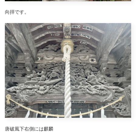
向拝です。
唐破風下右側には麒麟