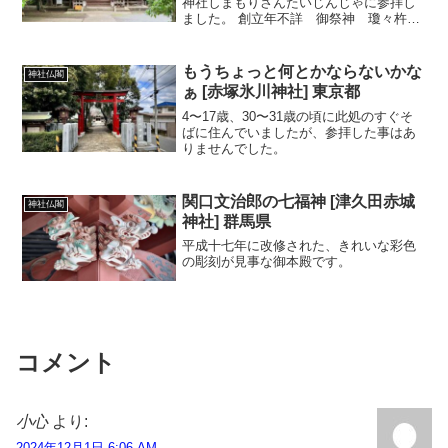
神社しまもりさんたいじんじゃに参拝し
ました。 創立年不詳 御祭神 瓊々杵
尊 木花咲夜姫命
もうちょっと何とかならないかな
神社仏閣
ぁ [赤塚氷川神社] 東京都
4〜17歳、30〜31歳の頃に此処のすぐそ
ばに住んでいましたが、参拝した事はあ
りませんでした。
関口文治郎の七福神 [津久田赤城
神社仏閣
神社] 群馬県
平成十七年に改修された、きれいな彩色
の彫刻が見事な御本殿です。
コメント
小心
より:
2024年12月1日 6:06 AM