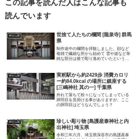
この記事を読んだ人はこんな記事も
読んでいます
世捨て人たちの欄間 [龍泉寺] 群馬
神社仏閣
県
制作途中の欄間を拝観しました。顔など
複雑で繊細な所から始めて 雲や波など単
純な部分は後で彫り進めていたという事
が分かります。
実籾駅から約2429歩 消費カロリ
神社仏閣
ー約84.0kcal の場所に鎮座する
[三嶋神社 其の一] 千葉県
外れて落ちて粉々になってしまっている
胴羽目を見掛ける事がありますが、ここ
の胴羽目はどうなんでしょう？
珍しい彫り物 [島護産泰神社と内
神社仏閣
出神社] 埼玉県
令和三年六月、埼玉県深谷市の島護産泰