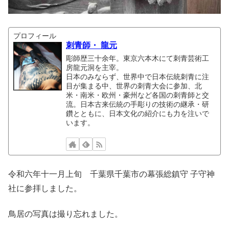
プロフィール
刺青師・ 龍元
彫師歴三十余年。東京六本木にて刺青芸術工
房龍元洞を主宰。
日本のみならず、世界中で日本伝統刺青に注
目が集まる中、世界の刺青大会に参加、北
米・南米・欧州・豪州など各国の刺青師と交
流。日本古来伝統の手彫りの技術の継承・研
鑽とともに、日本文化の紹介にも力を注いで
います。
令和六年十一月上旬 千葉県千葉市の幕張総鎮守 子守神
社に参拝しました。
鳥居の写真は撮り忘れました。