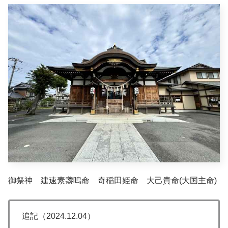
御祭神 建速素盞嗚命 奇稲田姫命 大己貴命(大国主命)
追記（2024.12.04）