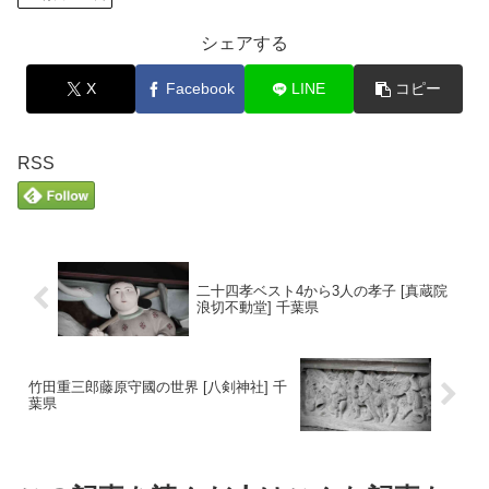
シェアする
X
Facebook
LINE
コピー
RSS
二十四孝ベスト4から3人の孝子 [真蔵院
浪切不動堂] 千葉県
竹田重三郎藤原守國の世界 [八剣神社] 千
葉県