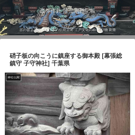
磨斧作針 龍元洞雑記帳
古の昔より伝わる日本の伝統芸術 江戸文化の粋 彫り物 刺青
硝子板の向こうに鎮座する御本殿 [幕張総
鎮守 子守神社] 千葉県
神社仏閣