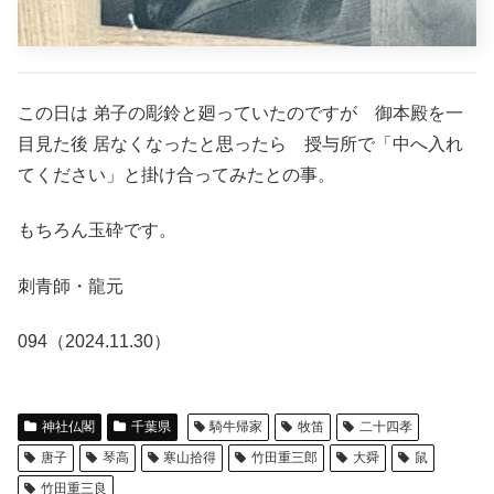
この日は 弟子の彫鈴と廻っていたのですが 御本殿を一
目見た後 居なくなったと思ったら 授与所で「中へ入れ
てください」と掛け合ってみたとの事。
もちろん玉砕です。
刺青師・龍元
094（2024.11.30）
神社仏閣
千葉県
騎牛帰家
牧笛
二十四孝
唐子
琴高
寒山拾得
竹田重三郎
大舜
鼠
竹田重三良