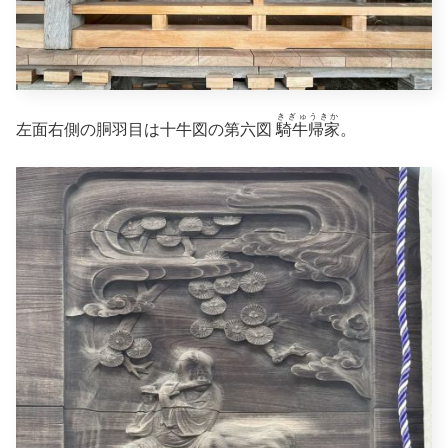
きぎゅうきか
左面右側の胴羽目は十牛図の第六図
騎牛帰家
。