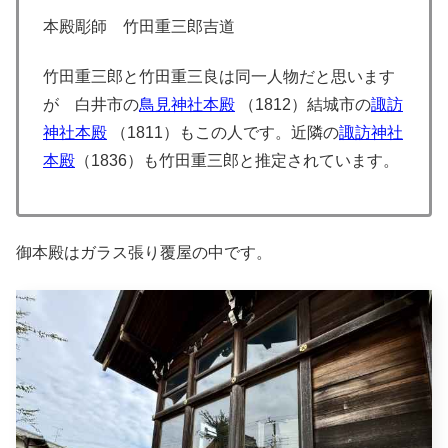
本殿彫師 竹田重三郎吉道
竹田重三郎と竹田重三良は同一人物だと思います
が 白井市の
鳥見神社本殿
（1812）結城市の
諏訪
神社本殿
（1811）もこの人です。近隣の
諏訪神社
本殿
（1836）も竹田重三郎と推定されています。
御本殿はガラス張り覆屋の中です。