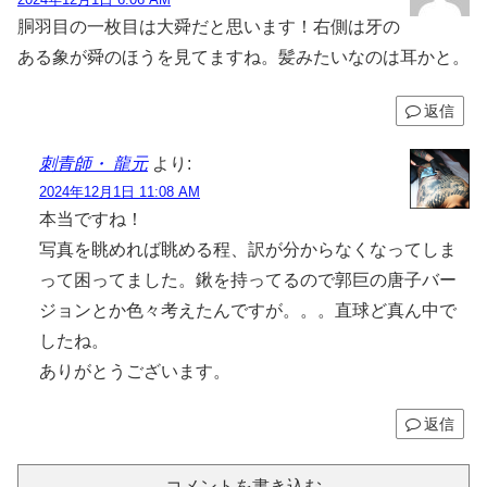
胴羽目の一枚目は大舜だと思います！右側は牙の
ある象が舜のほうを見てますね。髪みたいなのは耳かと。
返信
刺青師・ 龍元
より:
2024年12月1日 11:08 AM
本当ですね！
写真を眺めれば眺める程、訳が分からなくなってしま
って困ってました。鍬を持ってるので郭巨の唐子バー
ジョンとか色々考えたんですが。。。直球ど真ん中で
したね。
ありがとうございます。
返信
コメントを書き込む