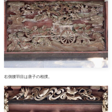
右側腰羽目は唐子の相撲。