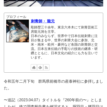
プロフィール
刺青師・ 龍元
彫師歴三十余年。東京六本木にて刺青芸術工
房龍元洞を主宰。
日本のみならず、世界中で日本伝統刺青に注
目が集まる中、世界の刺青大会に参加、北
米・南米・欧州・豪州など各国の刺青師と交
流。日本古来伝統の手彫りの技術の継承・研
鑽とともに、日本文化の紹介にも力を注いで
います。
令和五年二月下旬 群馬県前橋市の産泰神社に参拝しまし
た。
〜追記（2023.04.07）タイトルを『260年前の〜』としま
したが、後で調査報告書を確認すると、胴羽目・腰羽目は