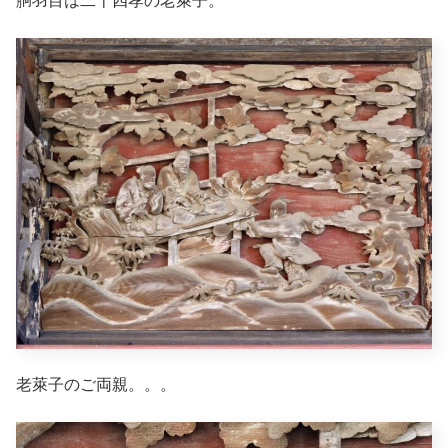
胴羽目は二十四孝の
老萊子
。
老萊子のご両親。。。