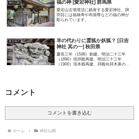
福の神 [愛宕神社] 群馬県
神社仏閣
愛宕山古墳墳頂に鎮座する愛宕神社。胴
羽目には福禄寿や布袋尊などの福の神が
彫られています。
羊の代わりに霊狐か妖狐？ [日吉
東北地方
神社 其の一] 秋田県
慶長三年（1598）創建。明治二十三年
（1890）現拝殿再建。明治三十三年
（1900）現本殿再建。拝殿向拝木鼻の獅
子が怖いです。御本殿は流麗な彫り物が
満載です。
コメント
コメントを書き込む
ホーム
神社仏閣