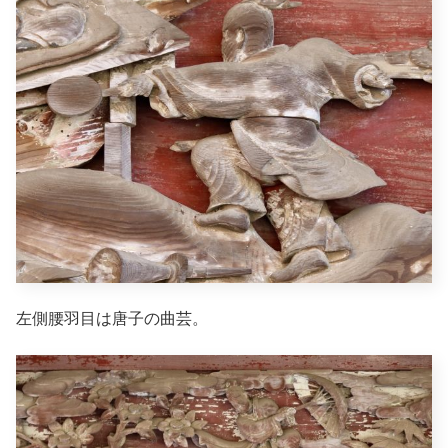
左側腰羽目は唐子の曲芸。