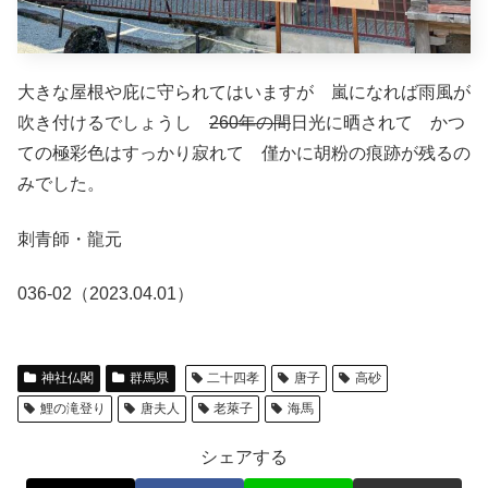
大きな屋根や庇に守られてはいますが 嵐になれば雨風が
吹き付けるでしょうし
260年の間
日光に晒されて かつ
ての極彩色はすっかり寂れて 僅かに胡粉の痕跡が残るの
みでした。
刺青師・龍元
036-02（2023.04.01）
神社仏閣
群馬県
二十四孝
唐子
高砂
鯉の滝登り
唐夫人
老萊子
海馬
シェアする