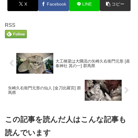
X
Facebook
LINE
コピー
RSS
大工棟梁は大隅流の矢崎久右衛門元形 [産
泰神社 其の一] 群馬県
矢崎久右衛門元形の仙人 [金刀比羅宮] 群
馬県
この記事を読んだ人はこんな記事も
読んでいます