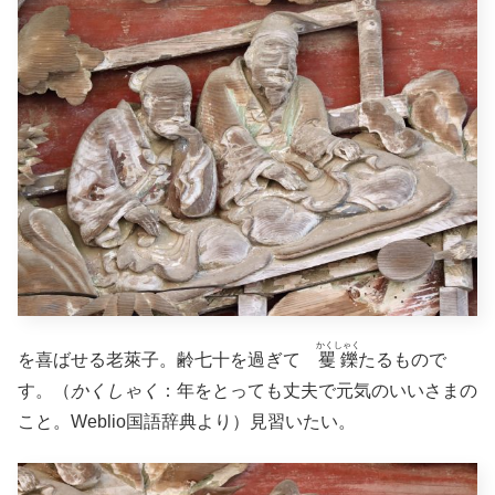
かくしゃく
を喜ばせる老萊子。齢七十を過ぎて
矍鑠
たるもので
す。（
かくしゃく
：年をとっても丈夫で元気のいいさまの
こと。Weblio国語辞典より）見習いたい。