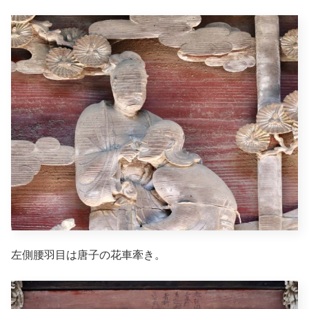
左側腰羽目は唐子の花車牽き。