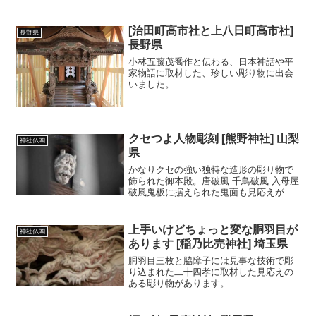
[治田町高市社と上八日町高市社]
長野県
長野県
小林五藤茂喬作と伝わる、日本神話や平
家物語に取材した、珍しい彫り物に出会
いました。
クセつよ人物彫刻 [熊野神社] 山梨
神社仏閣
県
かなりクセの強い独特な造形の彫り物で
飾られた御本殿。唐破風 千鳥破風 入母屋
破風鬼板に据えられた鬼面も見応えがあ
ります。
上手いけどちょっと変な胴羽目が
神社仏閣
あります [稲乃比売神社] 埼玉県
胴羽目三枚と脇障子には見事な技術で彫
り込まれた二十四孝に取材した見応えの
ある彫り物があります。