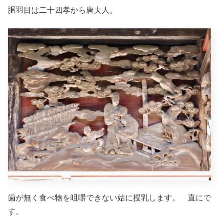
胴羽目は二十四孝から唐夫人。
歯が無く食べ物を咀嚼できない姑に授乳します。 直にで
す。