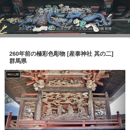
磨斧作針 龍元洞雑記帳
古の昔より伝わる日本の伝統芸術 江戸文化の粋 彫り物 刺青
260年前の極彩色彫物 [産泰神社 其の二]
群馬県
神社仏閣