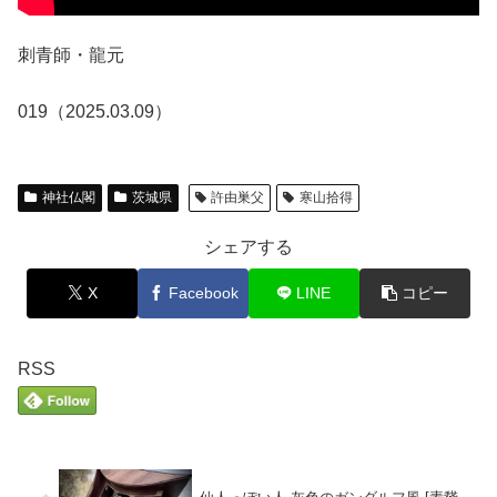
刺青師・龍元
019（2025.03.09）
神社仏閣
茨城県
許由巣父
寒山拾得
シェアする
X
Facebook
LINE
コピー
RSS