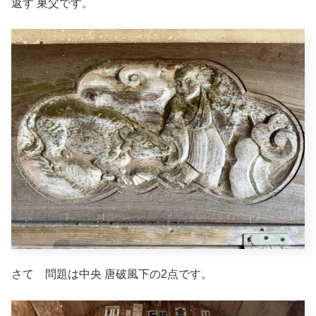
返す
巣父
です。
さて 問題は中央 唐破風下の2点です。