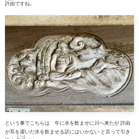
許由
ですね。
という事でこちらは 牛に水を飲ませに川へ来たが 許由
が耳を濯いだ水を飲ませる訳にはいかない と言って引き
そうほ