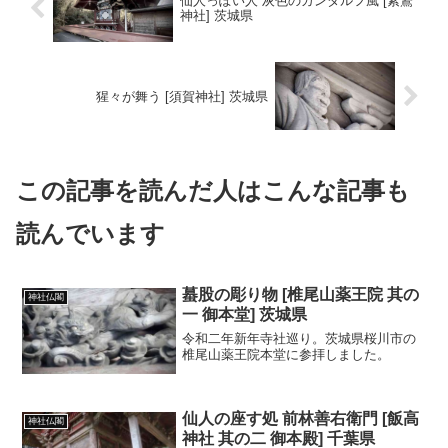
仙人っぽい人 灰色のガンダルフ風 [素鵞
神社] 茨城県
猩々が舞う [須賀神社] 茨城県
この記事を読んだ人はこんな記事も
読んでいます
蟇股の彫り物 [椎尾山薬王院 其の
神社仏閣
一 御本堂] 茨城県
令和二年新年寺社巡り。茨城県桜川市の
椎尾山薬王院本堂に参拝しました。
仙人の座す処 前林善右衛門 [飯高
神社仏閣
神社 其の二 御本殿] 千葉県