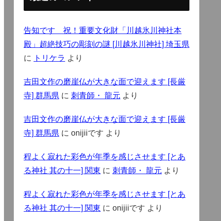
告知です 祝！重要文化財「川越氷川神社本
殿」超絶技巧の彫刻の謎 [川越氷川神社] 埼玉県
に
トリケラ
より
吉田文作の磨崖仏が大きな面で迎えます [長厳
寺] 群馬県
に
刺青師・ 龍元
より
吉田文作の磨崖仏が大きな面で迎えます [長厳
寺] 群馬県
に
onijiiです
より
程よく寂れた彩色が年季を感じさせます [とあ
る神社 其の十一] 関東
に
刺青師・ 龍元
より
程よく寂れた彩色が年季を感じさせます [とあ
る神社 其の十一] 関東
に
onijiiです
より