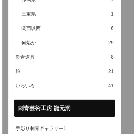
三重県
1
関西以西
6
何処か
29
刺青道具
8
旅
21
いろいろ
41
刺青芸術工房 龍元洞
手彫り刺青ギャラリー1