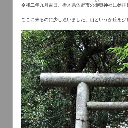
みたけ
令和二年九月吉日、栃木県佐野市の
御嶽
神社に参拝
ここに来るのに少し迷いました。山というか丘を少