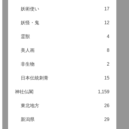
妖術使い
17
妖怪・鬼
12
霊獣
4
美人画
8
非生物
2
日本伝統刺青
15
神社仏閣
1,159
東北地方
26
新潟県
29