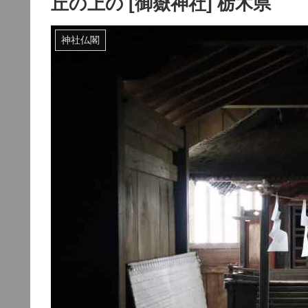
丘の上の [御嶽神社] 栃木県
神社仏閣