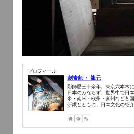
プロフィール
刺青師・ 龍元
彫師歴三十余年。東京六本木
日本のみならず、世界中で日
米・南米・欧州・豪州など各
研鑽とともに、日本文化の紹