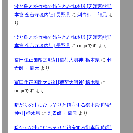
波と鳥と松竹梅で飾られた御本殿 [天満宮熊野
本宮 金台寺境内社] 長野県
に
刺青師・ 龍元
よ
り
波と鳥と松竹梅で飾られた御本殿 [天満宮熊野
本宮 金台寺境内社] 長野県
に
onijiiです
より
冨田住正国彫之彫刻 [稲荷大明神] 栃木県
に
刺
青師・ 龍元
より
冨田住正国彫之彫刻 [稲荷大明神] 栃木県
に
onijiiです
より
暗がりの中にひっそりと鎮座する御本殿 [熊野
神社] 栃木県
に
刺青師・ 龍元
より
暗がりの中にひっそりと鎮座する御本殿 [熊野