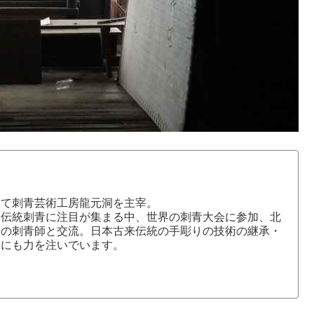
にて刺青芸術工房龍元洞を主宰。
本伝統刺青に注目が集まる中、世界の刺青大会に参加、北
国の刺青師と交流。日本古来伝統の手彫りの技術の継承・
介にも力を注いでいます。