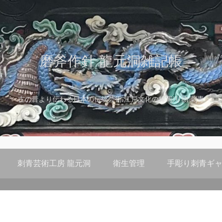
磨斧作針 龍元洞雑記帳
古の昔より伝わる日本の伝統芸術 江戸文化の粋 彫り物 刺青
刺青芸術工房 龍元洞
衛生管理
手彫り刺青ギャ