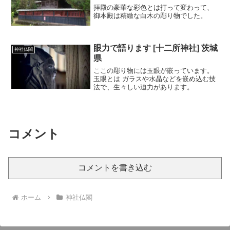
拝殿の豪華な彩色とは打って変わって、
御本殿は精緻な白木の彫り物でした。
眼力で語ります [十二所神社] 茨城
神社仏閣
県
ここの彫り物には玉眼が嵌っています。
玉眼とは ガラスや水晶などを嵌め込む技
法で、生々しい迫力があります。
コメント
コメントを書き込む
ホーム
神社仏閣