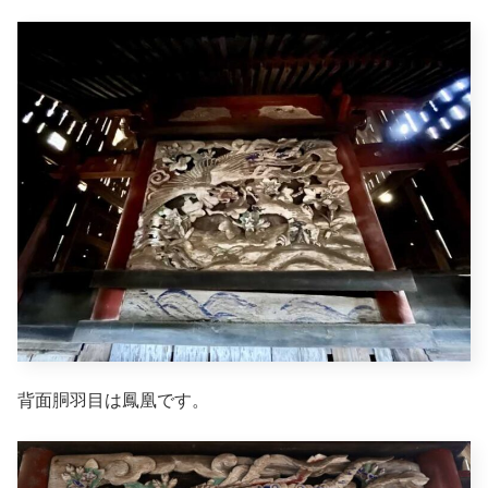
背面胴羽目は鳳凰です。