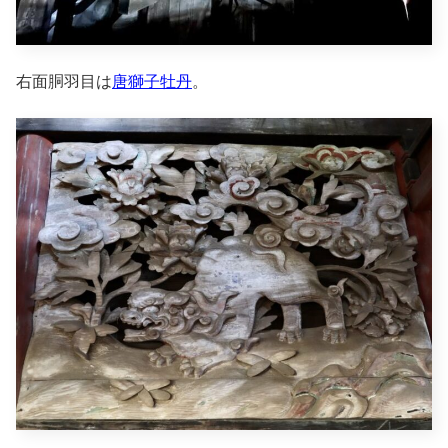
右面胴羽目は
唐獅子牡丹
。