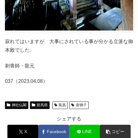
寂れてはいますが 大事にされている事が分かる立派な御
本殿でした。
刺青師・龍元
037（2023.04.08）
神社仏閣
群馬県
鳳凰
唐獅子
シェアする
X
Facebook
LINE
コピー