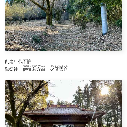
創建年代不詳
たけみなかたのみこと
ほむすびのみこと
御祭神
健御名方命
火産霊命