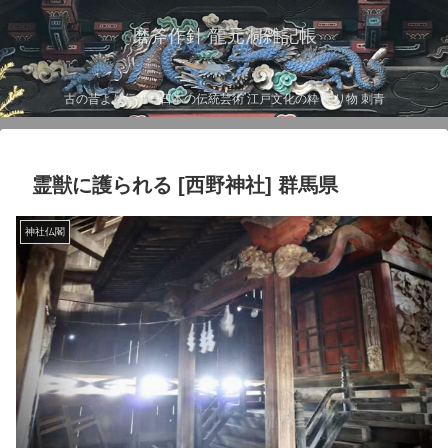
磨斧作針 龍元洞雑記帳
古の昔より伝わる日本の伝統芸術 江戸文化の粋 彫り物 刺青
霊獣に護られる [西野神社] 群馬県
神社仏閣