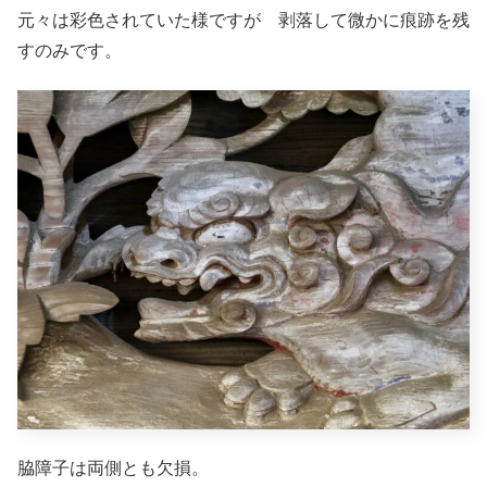
元々は彩色されていた様ですが 剥落して微かに痕跡を残
すのみです。
脇障子は両側とも欠損。