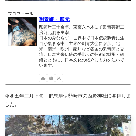
プロフィール
刺青師・ 龍元
彫師歴三十余年。東京六本木にて刺青芸術工
房龍元洞を主宰。
日本のみならず、世界中で日本伝統刺青に注
目が集まる中、世界の刺青大会に参加、北
米・南米・欧州・豪州など各国の刺青師と交
流。日本古来伝統の手彫りの技術の継承・研
鑽とともに、日本文化の紹介にも力を注いで
います。
令和五年二月下旬 群馬県伊勢崎市の西野神社に参拝しま
した。