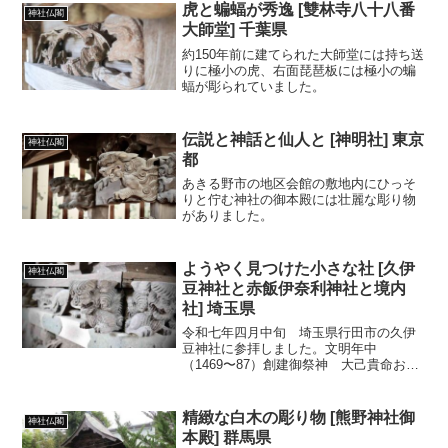
虎と蝙蝠が秀逸 [雙林寺八十八番
神社仏閣
大師堂] 千葉県
約150年前に建てられた大師堂には持ち送
りに極小の虎、右面琵琶板には極小の蝙
蝠が彫られていました。
伝説と神話と仙人と [神明社] 東京
神社仏閣
都
あきる野市の地区会館の敷地内にひっそ
りと佇む神社の御本殿には壮麗な彫り物
がありました。
ようやく見つけた小さな社 [久伊
神社仏閣
豆神社と赤飯伊奈利神社と境内
社] 埼玉県
令和七年四月中旬 埼玉県行田市の久伊
豆神社に参拝しました。文明年中
（1469〜87）創建御祭神 大己貴命おお
なむちのみこと 事代主命ことしろぬし
のみこと 軻遇突智命かぐつちのみこ
と 素盞嗚命すさのおのみこと 奥津彦
精緻な白木の彫り物 [熊野神社御
神社仏閣
命おきつひこのみこと 奥津...
本殿] 群馬県