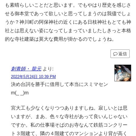
も素晴らしいことだと思います。でもやはり歴史を感じさ
せる御本堂であって欲しいと思ってしまうのは我儘でしょ
うか？神川町の阿保神社の近くにある日枝神社もとても神
社とは思えない姿になってしまっていましたしきっと本格
的な寺社建築は莫大な費用が掛かるのでしょうね。
返信
刺青師・ 龍元
より:
2022年5月24日 10:39 PM
決め台詞を勝手に借用して本当にスミマセン
m(_ _)m
宮大工も少なくなりつつありますしね。寂しいとは思
いますが、まあ、色々な寺社があって良いんじゃない
ですか。私の仕事場そばのお寺なんて鉄筋コンクリー
ト３階建て、隣の４階建てのマンションより背が高く