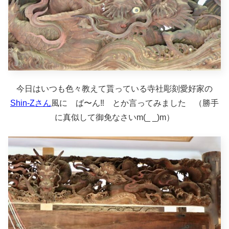
今日はいつも色々教えて貰っている寺社彫刻愛好家の
Shin-Zさん
風に ば〜ん‼︎ とか言ってみました （勝手
に真似して御免なさいm(_ _)m）