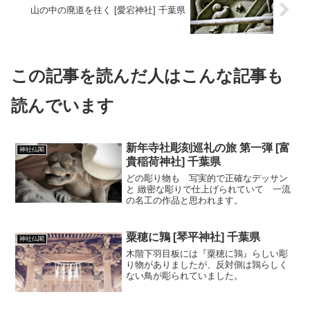
山の中の廃道を往く [愛宕神社] 千葉県
この記事を読んだ人はこんな記事も
読んでいます
新年寺社彫刻巡礼の旅 第一弾 [富
神社仏閣
貴稲荷神社] 千葉県
どの彫り物も 写実的で正確なデッサン
と 緻密な彫りで仕上げられていて 一流
の名工の作品と思われます。
粟穂に鶉 [琴平神社] 千葉県
神社仏閣
木階下羽目板には『粟穂に鶉』らしい彫
り物がありましたが、反対側は鶉らしく
ない鳥が彫られていました。