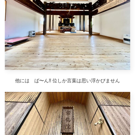
他には ば〜ん‼︎ 位しか言葉は思い浮かびません