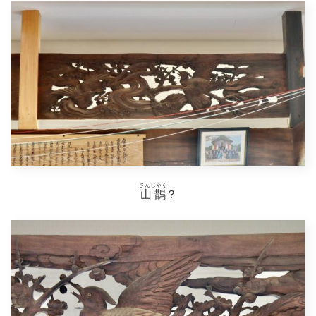
さんじゃく
山鵲
？