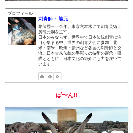
プロフィール
刺青師・ 龍元
彫師歴三十余年。東京六本木にて刺青芸術工
房龍元洞を主宰。
日本のみならず、世界中で日本伝統刺青に注
目が集まる中、世界の刺青大会に参加、北
米・南米・欧州・豪州など各国の刺青師と交
流。日本古来伝統の手彫りの技術の継承・研
鑽とともに、日本文化の紹介にも力を注いで
います。
ば〜ん‼︎