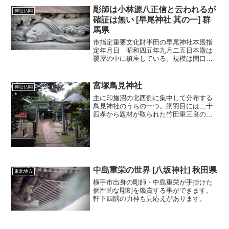
彫師は小林源八正信と云われるが
神社仏閣
確証は無い [早尾神社 其の一] 群
馬県
市指定重要文化財半田の早尾神社本殿指
定年月日 昭和四五年九月二五日本殿は
覆屋の中に鎮座している。規模は間口
148cm、奥行244cm、高さ512cmの素木
造りで、屋根は柿葺である。壁面、柱の
上部や縁の下の木組み、梁、仕切り板、
富塚鳥見神社
神社仏閣
手挟など、至る所に熊谷の人・小林源八
主に印旛沼の北西側に集中して分布する
正信の作と言われる見事な彫刻が施され
鳥見神社のうちの一つ。胴羽目には二十
ている。棟札には、文化十四年（1817）
四孝から題材が取られた竹田重三良の見
に群馬郡青梨子の桜井丹後藤原知義、半
事な彫り物があります。
田の山口利根七積富と、半田の阿久沢宗
左衛門の三人の宮大工により作られたと
あり、彫刻過多ともいえる意匠や細部の
特徴から、建造は棟札通りと判断されて
いる。江戸時代後期の特徴を示す、貴重
な神社本殿建築と言える。昭和六三年十
中島重栄の世界 [八坂神社] 秋田県
東北地方
月渋川市教育委員会
横手市出身の彫師・中島重栄が手掛けた
個性的な彫刻を鑑賞する事ができます。
軒下四隅の力神も見応えがあります。