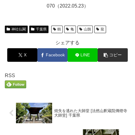
070（2022.05.23）
神社仏閣
千葉県
鶴
亀
山鵲
龍
シェアする
X
Facebook
LINE
コピー
RSS
焼失を逃れた大師堂 [法然山釈蔵院傳燈寺
大師堂] 千葉県