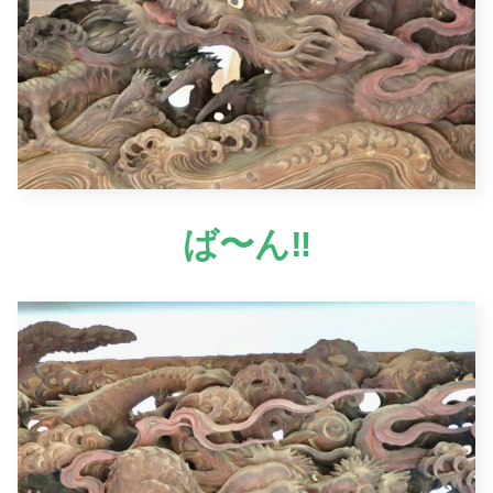
ば〜ん‼︎