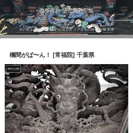
磨斧作針 龍元洞雑記帳
古の昔より伝わる日本の伝統芸術 江戸文化の粋 彫り物 刺青
欄間がば〜ん！ [常福院] 千葉県
神社仏閣