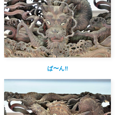
ば〜ん‼︎