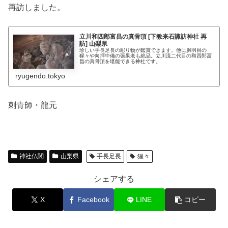
再訪しました。
立川和四郎富昌の真骨頂 [下教来石諏訪神社 再
訪] 山梨県
珍しい手長足長の彫り物が鑑賞できます。他に胴羽目の
猩々や向拝中備の張果老も絶品。立川流二代目の和四郎冨
昌の真骨頂を堪能できる神社です。
ryugendo.tokyo
刺青師・龍元
神社仏閣
山梨県
手長足長
猩々
シェアする
X
Facebook
LINE
コピー