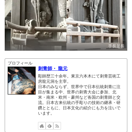
手長足長
プロフィール
刺青師・ 龍元
彫師歴三十余年。東京六本木にて刺青芸術工
房龍元洞を主宰。
日本のみならず、世界中で日本伝統刺青に注
目が集まる中、世界の刺青大会に参加、北
米・南米・欧州・豪州など各国の刺青師と交
流。日本古来伝統の手彫りの技術の継承・研
鑽とともに、日本文化の紹介にも力を注いで
います。