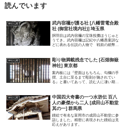
読んでいます
武内宿禰が護る社 [八幡雷電合殿
神社仏閣
社 (御室社境内社)] 埼玉県
胴羽目は武内宿禰の宝珠投擲ほうじゅと
うてき。武内宿禰は記紀や八幡愚童訓な
どに表れる伝説の人物で 戦前の紙幣の
肖像にもなっています。龍宮よりもたら
された干珠と満珠を海に投げ入れて潮を
操り 神功皇后の三韓征討を成功させま
彫り物満載残念でした [石畑御嶽
神社仏閣
す。
神社] 東京都
案内板には『壁面はもちろん、勾欄の手
摺、土台に至るまで彫刻が施されてい
る』と書いてあって、読む人に凄い期待
を抱かせます。
中国四大奇書の一つ水滸伝 百八
神社仏閣
人の豪傑から二人 [成田山不動堂
其の一] 群馬県
鏝絵で有名な富岡市の成田山不動堂に参
詣しました。精密に表現された鏝絵は見
応えがあります。