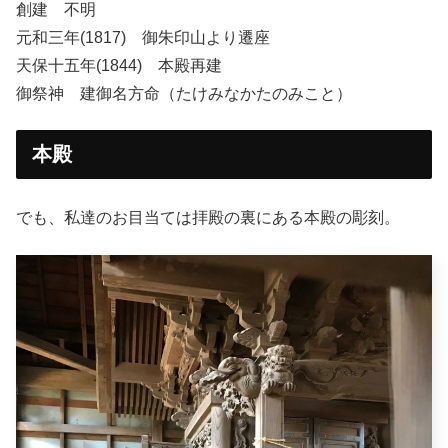
創建 不明
元和三年(1817) 御朱印山より遷座
天保十五年(1844) 本殿再建
御祭神 建御名方命（たけみなかたのみこと）
本殿
でも、私達のお目当ては拝殿の裏にある本殿の彫刻。