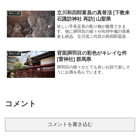
立川和四郎富昌の真骨頂 [下教来
神社仏閣
石諏訪神社 再訪] 山梨県
珍しい手長足長の彫り物が鑑賞できま
す。他に胴羽目の猩々や向拝中備の張果
老も絶品。立川流二代目の和四郎冨昌の
真骨頂を堪能できる神社です。
背面胴羽目の彩色がキレイな件
神社仏閣
[雷神社] 群馬県
胴羽目の猩々がとても良いお顔で楽しそ
うにお酒を呑んでいます。
コメント
コメントを書き込む