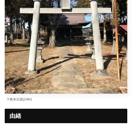
下教来石諏訪神社
由緒