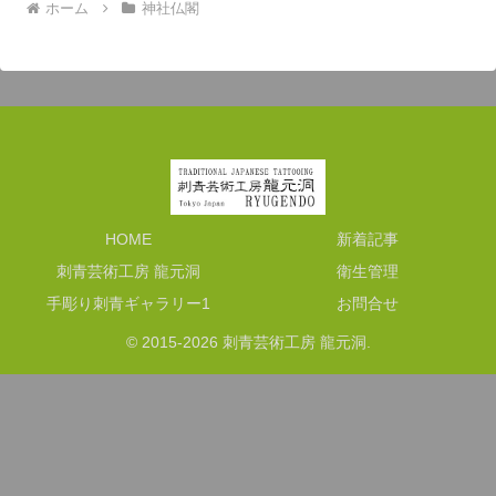
ホーム
神社仏閣
HOME
新着記事
刺青芸術工房 龍元洞
衛生管理
手彫り刺青ギャラリー1
お問合せ
© 2015-2026 刺青芸術工房 龍元洞.