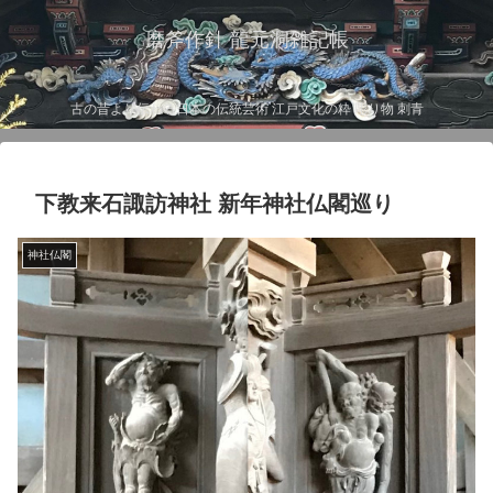
磨斧作針 龍元洞雑記帳
古の昔より伝わる日本の伝統芸術 江戸文化の粋 彫り物 刺青
下教来石諏訪神社 新年神社仏閣巡り
神社仏閣