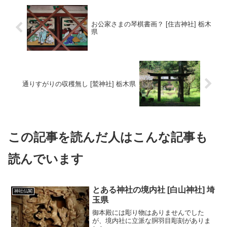
お公家さまの琴棋書画？ [住吉神社] 栃木
県
通りすがりの収穫無し [鷲神社] 栃木県
この記事を読んだ人はこんな記事も
読んでいます
とある神社の境内社 [白山神社] 埼
神社仏閣
玉県
御本殿には彫り物はありませんでした
が、境内社に立派な胴羽目彫刻がありま