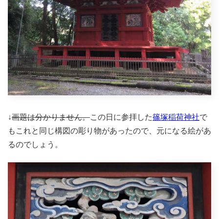
↓
画題は分かりません。
この日に参拝した
篠塚稲荷神社
で
もこれと同じ構図の彫り物があったので、元になる絵があ
るのでしょう。