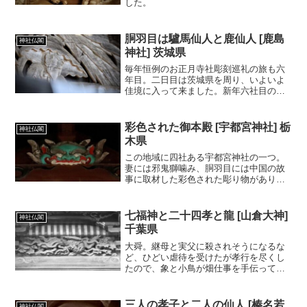
した。
胴羽目は驢馬仙人と鹿仙人 [鹿島
神社仏閣
神社] 茨城県
毎年恒例のお正月寺社彫刻巡礼の旅も六
年目。二日目は茨城県を周り、いよいよ
佳境に入って来ました。新年六社目の常
陸大宮市野田の鹿島神社は菊慈童の絵馬
や仙人の胴羽目が見どころです。
彩色された御本殿 [宇都宮神社] 栃
神社仏閣
木県
この地域に四社ある宇都宮神社の一つ。
妻には邪鬼獅噛み、胴羽目には中国の故
事に取材した彩色された彫り物がありま
した。
七福神と二十四孝と龍 [山倉大神]
神社仏閣
千葉県
大舜。継母と実父に殺されそうになるな
ど、ひどい虐待を受けたが孝行を尽くし
たので、象と小鳥が畑仕事を手伝ってく
れた。天はちゃんと見ていて報いてくだ
さるのだ。
三人の孝子と二人の仙人 [榛名若
神社仏閣