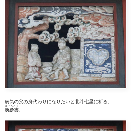
病気の父の身代わりになりたいと北斗七星に祈る、
ゆけんろう
庾黔婁
。