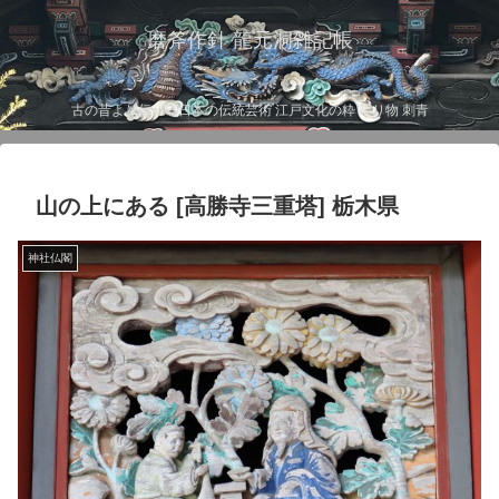
磨斧作針 龍元洞雑記帳
古の昔より伝わる日本の伝統芸術 江戸文化の粋 彫り物 刺青
山の上にある [高勝寺三重塔] 栃木県
神社仏閣