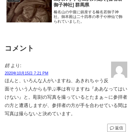
御子神社] 群馬県
榛名山の中腹に鎮座する榛名若御子神
社。御本殿は二十四孝の孝子や神仙で飾
られていました。
コメント
錺
より:
2020年10月15日 7:21 PM
ほんと、いろんな人がいますね、あきれちゃう反
面そういう人からも学ぶ事は有りますね『ああなってはい
けない』と。彫刻の写真を撮っているとたまぁ～に参拝者
の方と遭遇しますが、参拝者の方が手を合わせている間は
写真は撮らないと決めています。
返信