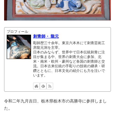
プロフィール
刺青師・ 龍元
彫師歴三十余年。東京六本木にて刺青芸術工
房龍元洞を主宰。
日本のみならず、世界中で日本伝統刺青に注
目が集まる中、世界の刺青大会に参加、北
米・南米・欧州・豪州など各国の刺青師と交
流。日本古来伝統の手彫りの技術の継承・研
鑽とともに、日本文化の紹介にも力を注いで
います。
令和二年九月吉日、栃木県栃木市の高勝寺に参拝しまし
た。