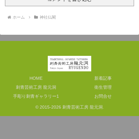
ホーム
神社仏閣
HOME
新着記事
刺青芸術工房 龍元洞
衛生管理
手彫り刺青ギャラリー1
お問合せ
© 2015-2026 刺青芸術工房 龍元洞.