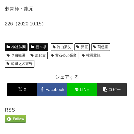
刺青師・龍元
226（2020.10.15）
神社仏閣
栃木県
許由巣父
郭巨
菊慈童
李白観瀑
庾黔婁
黄石公と張良
韓雲孟龍
韓退之孟東野
シェアする
X
Facebook
LINE
コピー
RSS