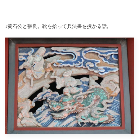
↓黄石公と張良。靴を拾って兵法書を授かる話。