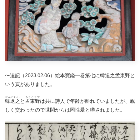
〜追記（2023.02.06）絵本寶鑑一巻第七に韓退之孟東野と
いう頁がありました。
かんたいし
もうとうや
韓退之
と
孟東野
は共に詩人で年齢が離れていましたが、親
しく交わったので世間からは同性愛と噂されました。