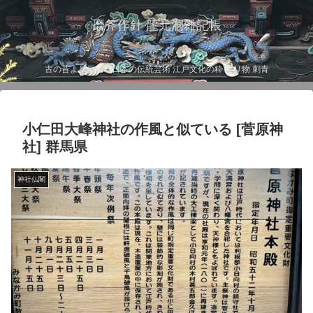
磨斧作針 龍元洞雑記帳
古の昔より伝わる日本の伝統芸術 江戸文化の粋 彫り物 刺青
小仁田大峰神社の作風と似ている [菅原神
社] 群馬県
神社仏閣