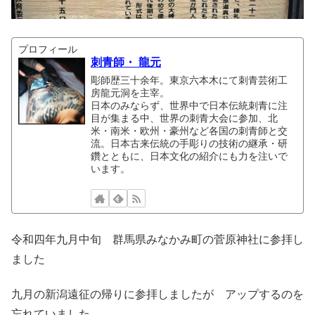
プロフィール
刺青師・ 龍元
彫師歴三十余年。東京六本木にて刺青芸術工
房龍元洞を主宰。
日本のみならず、世界中で日本伝統刺青に注
目が集まる中、世界の刺青大会に参加、北
米・南米・欧州・豪州など各国の刺青師と交
流。日本古来伝統の手彫りの技術の継承・研
鑽とともに、日本文化の紹介にも力を注いで
います。
令和四年九月中旬 群馬県みなかみ町の菅原神社に参拝し
ました
九月の新潟遠征の帰りに参拝しましたが アップするのを
忘れていました