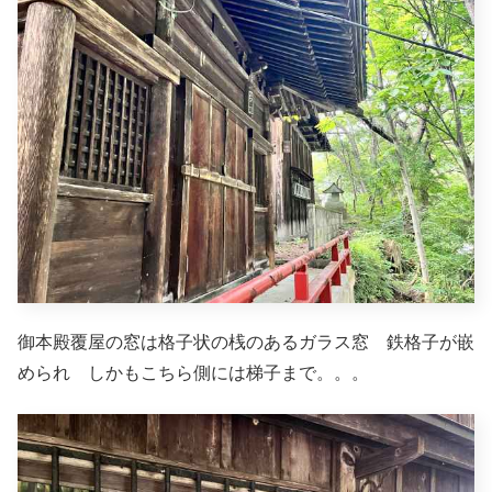
御本殿覆屋の窓は格子状の桟のあるガラス窓 鉄格子が嵌
められ しかもこちら側には梯子まで。。。