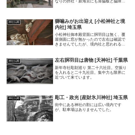
なりの摂社・新海宮にも扉脇板と脇障子
に彫り物があります。
獅噛みがお出迎え [小松神社と境
神社仏閣
内社] 埼玉県
小松神社御本殿背面に胴羽目は無く、覆
屋側面に窓が無かったので左右は確認で
きませんでしたが、境内社と思われる御
本殿には鶴の胴羽目彫刻がありました。
左右胴羽目は唐物 [天神社] 千葉県
神社仏閣
新年寺社彫刻巡り 第二十六社目。空振り
を入れると二十九社目。集中力も限界に
近づいて来ています。
彫工・政光 [産財氷川神社] 埼玉県
神社仏閣
街中にある神社の割には広い境内です
が、駐車場はありませんでした。