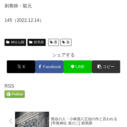
刺青師・龍元
145（2022.12.14）
神社仏閣
群馬県
鷹
梟
シェアする
X
Facebook
LINE
コピー
RSS
熊谷の人・小林源八正信の作と言われる
[早尾神社 其の二] 群馬県