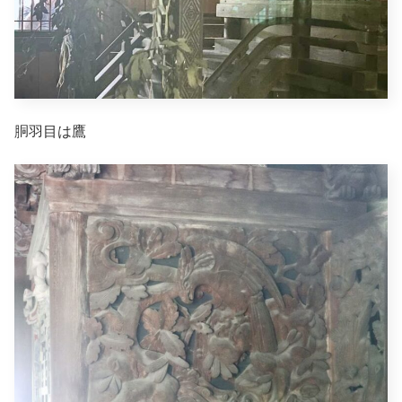
胴羽目は鷹