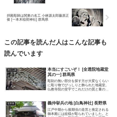
拝殿彫師は関東の名工 小林源太郎藤原正
俊 [一本木稲荷神社] 群馬県
この記事を読んだ人はこんな記事も
読んでいます
本当にすごいぞ！ [全透院地蔵堂
神社仏閣
其の一] 群馬県
彫刻の無い部分を探す方が大変なくらい
に彫り物でびっしりと飾られた地蔵堂。
仏教寺院の堂宇でこれだけの質と量の彫
り物というのはかなり珍しいのではない
かと思います。
義仲挙兵の地 [白鳥神社] 長野県
長野県
江戸中期から後期頃の造営と推定される
御本殿には紋様が彫られていました。と