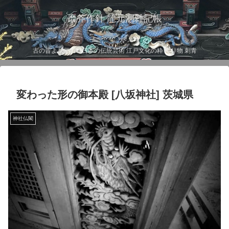
磨斧作針 龍元洞雑記帳
古の昔より伝わる日本の伝統芸術 江戸文化の粋 彫り物 刺青
変わった形の御本殿 [八坂神社] 茨城県
神社仏閣