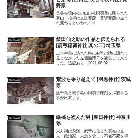
野県
長谷寺境内社の山口社胴羽目に彫られた
寒山・拾得は文殊菩薩・普賢菩薩の生ま
れ変わりといわれます
飯田仙之助の作品と伝えられる
神社仏閣
[箭弓稲荷神社 其の二] 埼玉県
二年半前に訪れた時に御幣の陰に隠れて
見えなかった左側脇障子を観賞して来ま
した。追記あり（2021.08.02）
荒波を乗り越えて [羽黒神社] 茨城
神社仏閣
県
波千鳥と親子亀の胴羽目彫刻を拝観する
事が出来ます。
蟠桃を盗んだ男 [春日神社] 神奈川
神社仏閣
県
東方朔は前漢・武帝に仕えた実在の文
人・政治家。人魚を食して不老不死を得