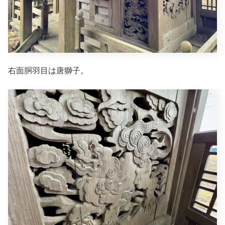
右面胴羽目は唐獅子。