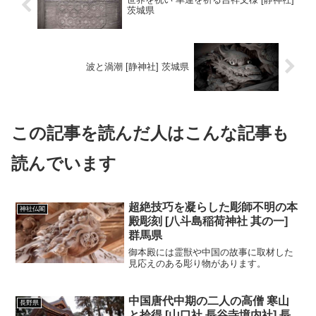
茨城県
波と渦潮 [静神社] 茨城県
この記事を読んだ人はこんな記事も
読んでいます
超絶技巧を凝らした彫師不明の本
神社仏閣
殿彫刻 [八斗島稲荷神社 其の一]
群馬県
御本殿には霊獣や中国の故事に取材した
見応えのある彫り物があります。
中国唐代中期の二人の高僧 寒山
長野県
と拾得 [山口社 長谷寺境内社] 長