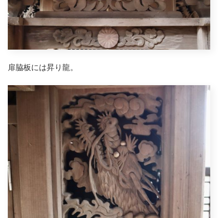
扉脇板には昇り龍。