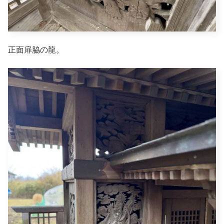
正面扉脇の龍。