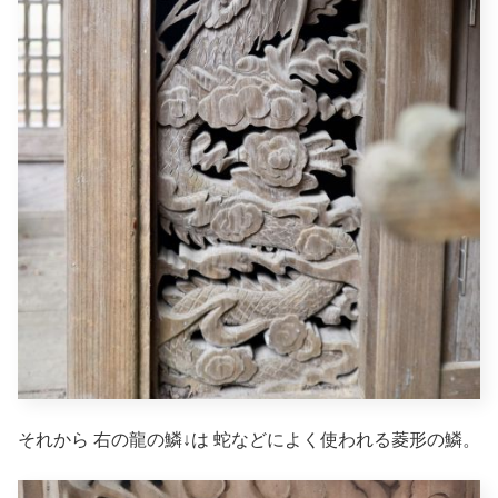
それから 右の龍の鱗↓は 蛇などによく使われる菱形の鱗。