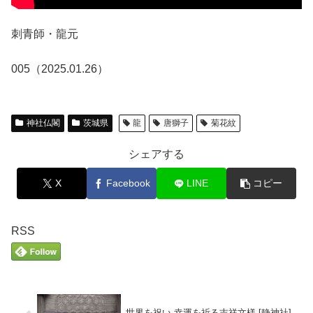
刺青師・龍元
005（2025.01.26）
神社仏閣
茨城県
龍
唐獅子
菊花紋
シェアする
X
Facebook
LINE
コピー
RSS
世界を祝い 幸運を祈る吉祥文様 [静神社]