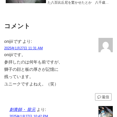
た八百比丘尼を驚かせたとか 八千歳の
浦島太郎に 自分は九千歳だとマウントを
取ったとか とにかく長生きの伝説には
事欠きません。
コメント
onijiiです
より:
2025年1月27日 11:31 AM
onijiiです。
参拝したのは何年も前ですが、
獅子の顔と板の厚さが記憶に
残っています。
ユニークですよねえ。（笑）
返信
刺青師・ 龍元
より:
2025年1月27日 10:42 PM