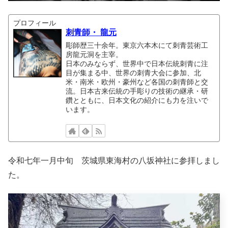
プロフィール
刺青師・ 龍元
彫師歴三十余年。東京六本木にて刺青芸術工
房龍元洞を主宰。
日本のみならず、世界中で日本伝統刺青に注
目が集まる中、世界の刺青大会に参加、北
米・南米・欧州・豪州など各国の刺青師と交
流。日本古来伝統の手彫りの技術の継承・研
鑽とともに、日本文化の紹介にも力を注いで
います。
令和七年一月中旬 茨城県東海村の八坂神社に参拝しまし
た。