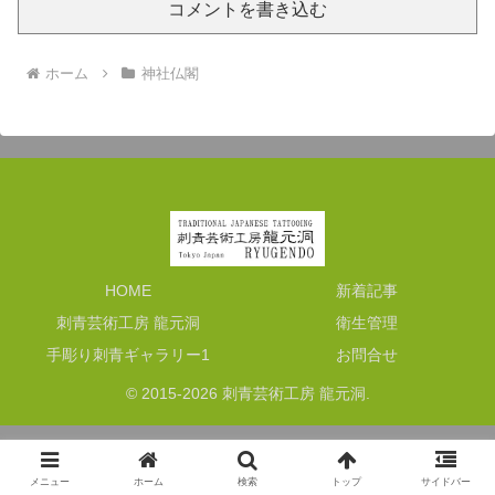
コメントを書き込む
ホーム
神社仏閣
HOME
新着記事
刺青芸術工房 龍元洞
衛生管理
手彫り刺青ギャラリー1
お問合せ
© 2015-2026 刺青芸術工房 龍元洞.
メニュー
ホーム
検索
トップ
サイドバー