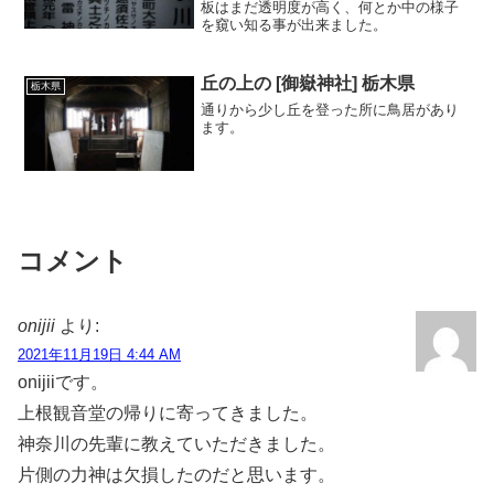
板はまだ透明度が高く、何とか中の様子
を窺い知る事が出来ました。
丘の上の [御嶽神社] 栃木県
栃木県
通りから少し丘を登った所に鳥居があり
ます。
コメント
onijii
より:
2021年11月19日 4:44 AM
onijiiです。
上根観音堂の帰りに寄ってきました。
神奈川の先輩に教えていただきました。
片側の力神は欠損したのだと思います。