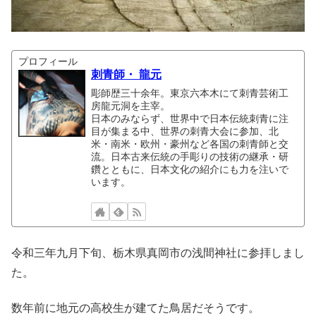
プロフィール
刺青師・ 龍元
彫師歴三十余年。東京六本木にて刺青芸術工
房龍元洞を主宰。
日本のみならず、世界中で日本伝統刺青に注
目が集まる中、世界の刺青大会に参加、北
米・南米・欧州・豪州など各国の刺青師と交
流。日本古来伝統の手彫りの技術の継承・研
鑽とともに、日本文化の紹介にも力を注いで
います。
令和三年九月下旬、栃木県真岡市の浅間神社に参拝しまし
た。
数年前に地元の高校生が建てた鳥居だそうです。