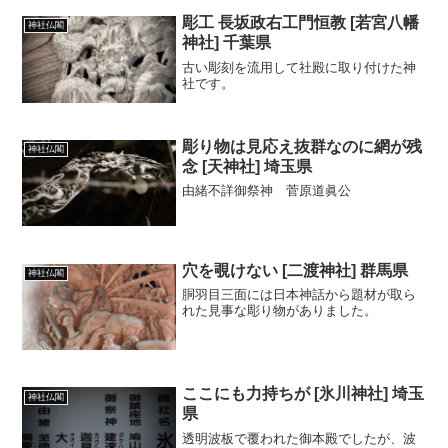
彫工 長坂政右工門恒教 [若宮八幡
神社仏閣
神社] 千葉県
古い彫刻を流用して社殿に取り付けた神
社です。
彫り物は見応え抜群なのに網が残
神社仏閣
念 [天神社] 埼玉県
由緒不詳御祭神 菅原道眞公
穴を覗けない [二渡神社] 群馬県
神社仏閣
胴羽目三面には日本神話から題材が取ら
れた見事な彫り物がありました。
ここにも力持ちが [氷川神社] 埼玉
神社仏閣
県
透明波板で覆われた御本殿でしたが、波