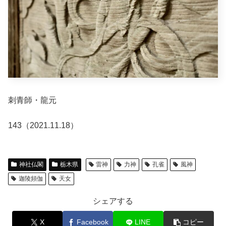
刺青師・龍元
143（2021.11.18）
神社仏閣
栃木県
雷神
力神
孔雀
風神
迦陵頻伽
天女
シェアする
X
Facebook
LINE
コピー