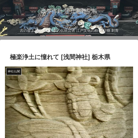
磨斧作針 龍元洞雑記帳
古の昔より伝わる日本の伝統芸術 江戸文化の粋 彫り物 刺青
極楽浄土に憧れて [浅間神社] 栃木県
神社仏閣