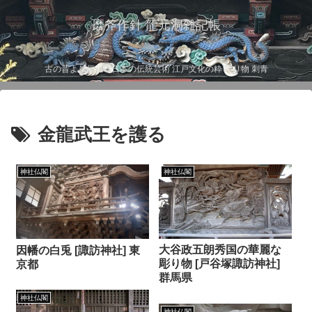
磨斧作針 龍元洞雑記帳
古の昔より伝わる日本の伝統芸術 江戸文化の粋 彫り物 刺青
金龍武王を護る
神社仏閣
神社仏閣
大谷政五朗秀国の華麗な
因幡の白兎 [諏訪神社] 東
彫り物 [戸谷塚諏訪神社]
京都
群馬県
神社仏閣
神社仏閣