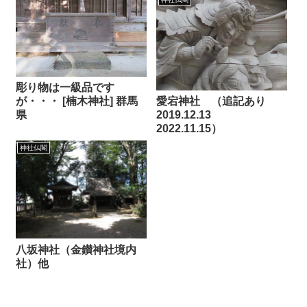
彫り物は一級品です
愛宕神社 （追記あり
が・・・ [楠木神社] 群馬
2019.12.13
県
2022.11.15）
神社仏閣
八坂神社（金鑚神社境内
社）他