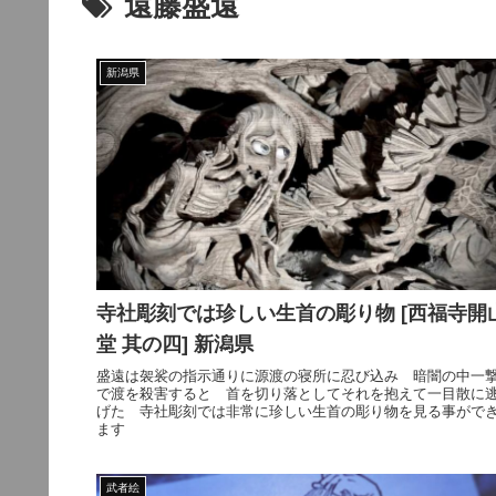
遠藤盛遠
新潟県
寺社彫刻では珍しい生首の彫り物 [西福寺開
堂 其の四] 新潟県
盛遠は袈裟の指示通りに源渡の寝所に忍び込み 暗闇の中一
で渡を殺害すると 首を切り落としてそれを抱えて一目散に
げた 寺社彫刻では非常に珍しい生首の彫り物を見る事がで
ます
武者絵