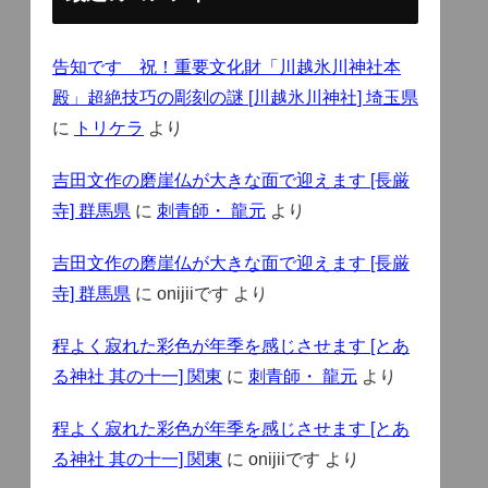
告知です 祝！重要文化財「川越氷川神社本
殿」超絶技巧の彫刻の謎 [川越氷川神社] 埼玉県
に
トリケラ
より
吉田文作の磨崖仏が大きな面で迎えます [長厳
寺] 群馬県
に
刺青師・ 龍元
より
吉田文作の磨崖仏が大きな面で迎えます [長厳
寺] 群馬県
に
onijiiです
より
程よく寂れた彩色が年季を感じさせます [とあ
る神社 其の十一] 関東
に
刺青師・ 龍元
より
程よく寂れた彩色が年季を感じさせます [とあ
る神社 其の十一] 関東
に
onijiiです
より