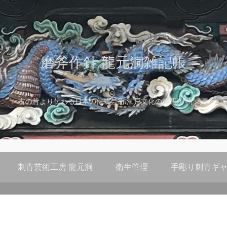
磨斧作針 龍元洞雑記帳
古の昔より伝わる日本の伝統芸術 江戸文化の粋 彫り物 刺青
刺青芸術工房 龍元洞
衛生管理
手彫り刺青ギャ