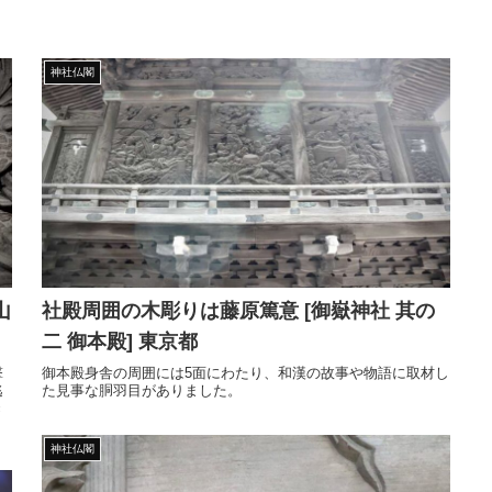
神社仏閣
山
社殿周囲の木彫りは藤原篤意 [御嶽神社 其の
二 御本殿] 東京都
撃
御本殿身舎の周囲には5面にわたり、和漢の故事や物語に取材し
逃
た見事な胴羽目がありました。
き
神社仏閣