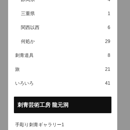
三重県
1
関西以西
6
何処か
29
刺青道具
8
旅
21
いろいろ
41
刺青芸術工房 龍元洞
手彫り刺青ギャラリー1