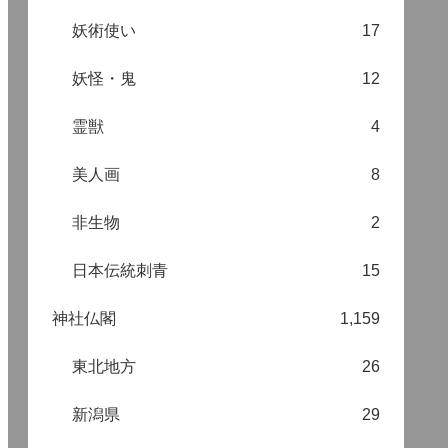
妖術使い
17
妖怪・鬼
12
霊獣
4
美人画
8
非生物
2
日本伝統刺青
15
神社仏閣
1,159
東北地方
26
新潟県
29