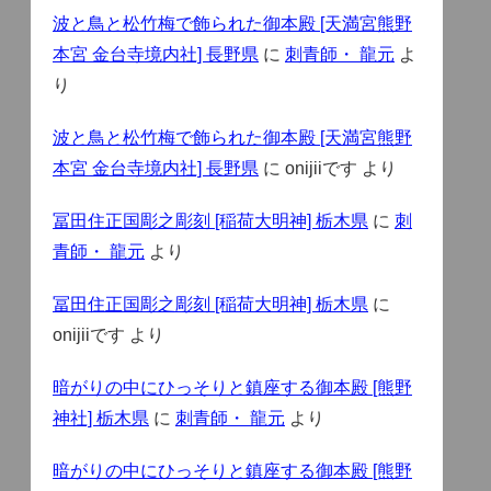
波と鳥と松竹梅で飾られた御本殿 [天満宮熊野
本宮 金台寺境内社] 長野県
に
刺青師・ 龍元
よ
り
波と鳥と松竹梅で飾られた御本殿 [天満宮熊野
本宮 金台寺境内社] 長野県
に
onijiiです
より
冨田住正国彫之彫刻 [稲荷大明神] 栃木県
に
刺
青師・ 龍元
より
冨田住正国彫之彫刻 [稲荷大明神] 栃木県
に
onijiiです
より
暗がりの中にひっそりと鎮座する御本殿 [熊野
神社] 栃木県
に
刺青師・ 龍元
より
暗がりの中にひっそりと鎮座する御本殿 [熊野