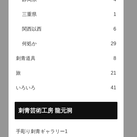
三重県
1
関西以西
6
何処か
29
刺青道具
8
旅
21
いろいろ
41
刺青芸術工房 龍元洞
手彫り刺青ギャラリー1