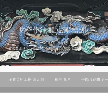
磨斧作針 龍元洞雑記帳
古の昔より伝わる日本の伝統芸術 江戸文化の粋 彫り物 刺青
刺青芸術工房 龍元洞
衛生管理
手彫り刺青ギャ