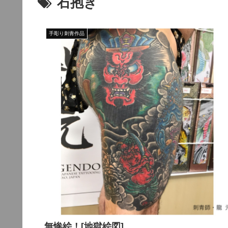
石抱き
手彫り刺青作品
無惨絵！[地獄絵図]