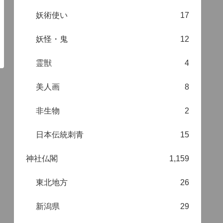
妖術使い
17
妖怪・鬼
12
霊獣
4
美人画
8
非生物
2
日本伝統刺青
15
神社仏閣
1,159
東北地方
26
新潟県
29