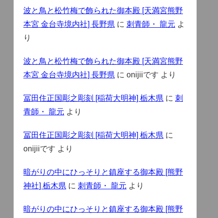
波と鳥と松竹梅で飾られた御本殿 [天満宮熊野
本宮 金台寺境内社] 長野県
に
刺青師・ 龍元
よ
り
波と鳥と松竹梅で飾られた御本殿 [天満宮熊野
本宮 金台寺境内社] 長野県
に
onijiiです
より
冨田住正国彫之彫刻 [稲荷大明神] 栃木県
に
刺
青師・ 龍元
より
冨田住正国彫之彫刻 [稲荷大明神] 栃木県
に
onijiiです
より
暗がりの中にひっそりと鎮座する御本殿 [熊野
神社] 栃木県
に
刺青師・ 龍元
より
暗がりの中にひっそりと鎮座する御本殿 [熊野