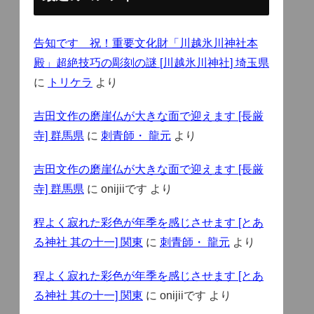
告知です 祝！重要文化財「川越氷川神社本
殿」超絶技巧の彫刻の謎 [川越氷川神社] 埼玉県
に
トリケラ
より
吉田文作の磨崖仏が大きな面で迎えます [長厳
寺] 群馬県
に
刺青師・ 龍元
より
吉田文作の磨崖仏が大きな面で迎えます [長厳
寺] 群馬県
に
onijiiです
より
程よく寂れた彩色が年季を感じさせます [とあ
る神社 其の十一] 関東
に
刺青師・ 龍元
より
程よく寂れた彩色が年季を感じさせます [とあ
る神社 其の十一] 関東
に
onijiiです
より