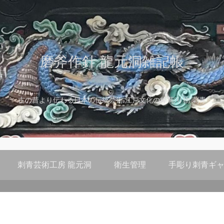
磨斧作針 龍元洞雑記帳
古の昔より伝わる日本の伝統芸術 江戸文化の粋 彫り物 刺青
刺青芸術工房 龍元洞
衛生管理
手彫り刺青ギャ