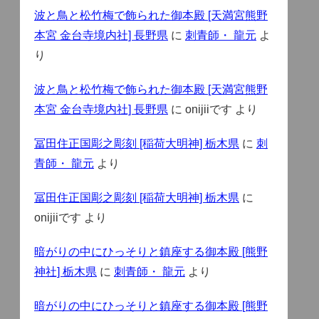
波と鳥と松竹梅で飾られた御本殿 [天満宮熊野
本宮 金台寺境内社] 長野県
に
刺青師・ 龍元
よ
り
波と鳥と松竹梅で飾られた御本殿 [天満宮熊野
本宮 金台寺境内社] 長野県
に
onijiiです
より
冨田住正国彫之彫刻 [稲荷大明神] 栃木県
に
刺
青師・ 龍元
より
冨田住正国彫之彫刻 [稲荷大明神] 栃木県
に
onijiiです
より
暗がりの中にひっそりと鎮座する御本殿 [熊野
神社] 栃木県
に
刺青師・ 龍元
より
暗がりの中にひっそりと鎮座する御本殿 [熊野