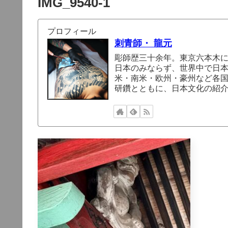
IMG_9540-1
プロフィール
刺青師・ 龍元
彫師歴三十余年。東京六本木
日本のみならず、世界中で日
米・南米・欧州・豪州など各
研鑽とともに、日本文化の紹