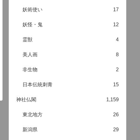
妖術使い
17
妖怪・鬼
12
霊獣
4
美人画
8
非生物
2
日本伝統刺青
15
神社仏閣
1,159
東北地方
26
新潟県
29