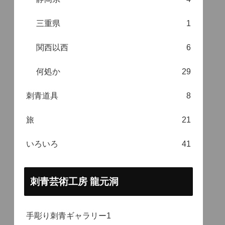
三重県
1
関西以西
6
何処か
29
刺青道具
8
旅
21
いろいろ
41
刺青芸術工房 龍元洞
手彫り刺青ギャラリー1