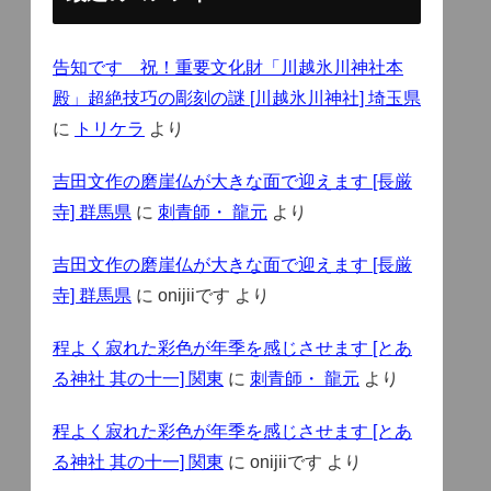
告知です 祝！重要文化財「川越氷川神社本
殿」超絶技巧の彫刻の謎 [川越氷川神社] 埼玉県
に
トリケラ
より
吉田文作の磨崖仏が大きな面で迎えます [長厳
寺] 群馬県
に
刺青師・ 龍元
より
吉田文作の磨崖仏が大きな面で迎えます [長厳
寺] 群馬県
に
onijiiです
より
程よく寂れた彩色が年季を感じさせます [とあ
る神社 其の十一] 関東
に
刺青師・ 龍元
より
程よく寂れた彩色が年季を感じさせます [とあ
る神社 其の十一] 関東
に
onijiiです
より