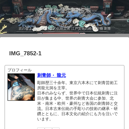
磨斧作針 龍元洞雑記帳
古の昔より伝わる日本の伝統芸術 江戸文化の粋 彫り物 刺青
IMG_7852-1
プロフィール
刺青師・ 龍元
彫師歴三十余年。東京六本木にて刺青芸術工
房龍元洞を主宰。
日本のみならず、世界中で日本伝統刺青に注
目が集まる中、世界の刺青大会に参加、北
米・南米・欧州・豪州など各国の刺青師と交
流。日本古来伝統の手彫りの技術の継承・研
鑽とともに、日本文化の紹介にも力を注いで
います。