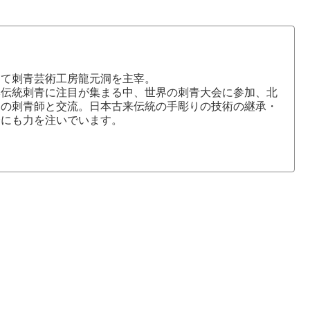
にて刺青芸術工房龍元洞を主宰。
本伝統刺青に注目が集まる中、世界の刺青大会に参加、北
国の刺青師と交流。日本古来伝統の手彫りの技術の継承・
介にも力を注いでいます。