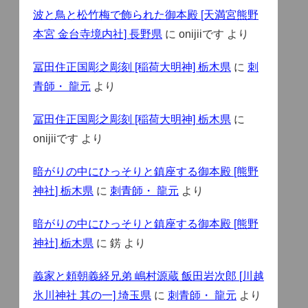
波と鳥と松竹梅で飾られた御本殿 [天満宮熊野
本宮 金台寺境内社] 長野県
に
onijiiです
より
冨田住正国彫之彫刻 [稲荷大明神] 栃木県
に
刺
青師・ 龍元
より
冨田住正国彫之彫刻 [稲荷大明神] 栃木県
に
onijiiです
より
暗がりの中にひっそりと鎮座する御本殿 [熊野
神社] 栃木県
に
刺青師・ 龍元
より
暗がりの中にひっそりと鎮座する御本殿 [熊野
神社] 栃木県
に
錺
より
義家と頼朝義経兄弟 嶋村源蔵 飯田岩次郎 [川越
氷川神社 其の一] 埼玉県
に
刺青師・ 龍元
より