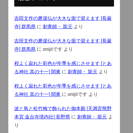
吉田文作の磨崖仏が大きな面で迎えます [長厳
寺] 群馬県
に
刺青師・ 龍元
より
吉田文作の磨崖仏が大きな面で迎えます [長厳
寺] 群馬県
に
onijiiです
より
程よく寂れた彩色が年季を感じさせます [とあ
る神社 其の十一] 関東
に
刺青師・ 龍元
より
程よく寂れた彩色が年季を感じさせます [とあ
る神社 其の十一] 関東
に
onijiiです
より
波と鳥と松竹梅で飾られた御本殿 [天満宮熊野
本宮 金台寺境内社] 長野県
に
刺青師・ 龍元
よ
り