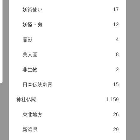
妖術使い
17
妖怪・鬼
12
霊獣
4
美人画
8
非生物
2
日本伝統刺青
15
神社仏閣
1,159
東北地方
26
新潟県
29