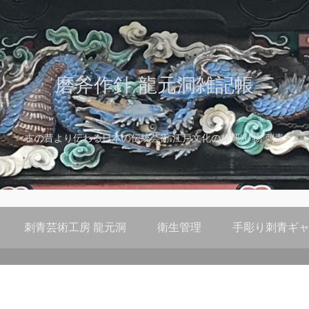
磨斧作針 龍元洞雑記帳
古の昔より伝わる日本の伝統芸術 江戸文化の粋 彫り物 刺青
刺青芸術工房 龍元洞
衛生管理
手彫り刺青ギャ