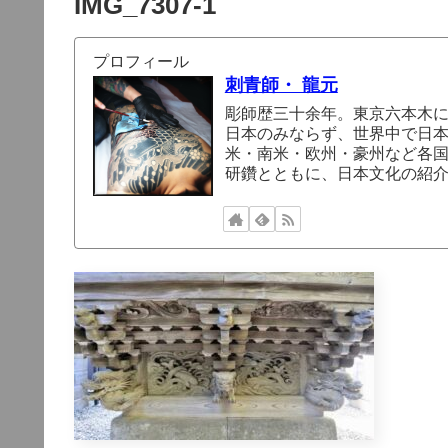
IMG_7307-1
プロフィール
刺青師・ 龍元
彫師歴三十余年。東京六本木
日本のみならず、世界中で日
米・南米・欧州・豪州など各
研鑽とともに、日本文化の紹