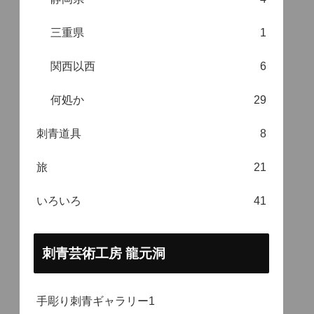
三重県
1
関西以西
6
何処か
29
刺青道具
8
旅
21
いろいろ
41
刺青芸術工房 龍元洞
手彫り刺青ギャラリー1