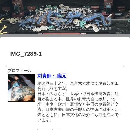
磨斧作針 龍元洞雑記帳
古の昔より伝わる日本の伝統芸術 江戸文化の粋 彫り物 刺青
IMG_7289-1
プロフィール
刺青師・ 龍元
彫師歴三十余年。東京六本木にて刺青芸術工
房龍元洞を主宰。
日本のみならず、世界中で日本伝統刺青に注
目が集まる中、世界の刺青大会に参加、北
米・南米・欧州・豪州など各国の刺青師と交
流。日本古来伝統の手彫りの技術の継承・研
鑽とともに、日本文化の紹介にも力を注いで
います。