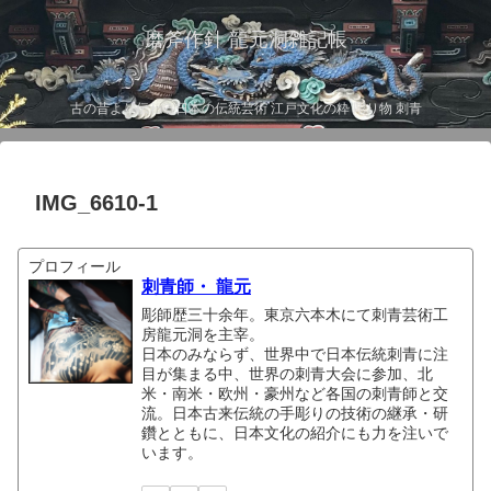
磨斧作針 龍元洞雑記帳
古の昔より伝わる日本の伝統芸術 江戸文化の粋 彫り物 刺青
IMG_6610-1
プロフィール
刺青師・ 龍元
彫師歴三十余年。東京六本木にて刺青芸術工
房龍元洞を主宰。
日本のみならず、世界中で日本伝統刺青に注
目が集まる中、世界の刺青大会に参加、北
米・南米・欧州・豪州など各国の刺青師と交
流。日本古来伝統の手彫りの技術の継承・研
鑽とともに、日本文化の紹介にも力を注いで
います。