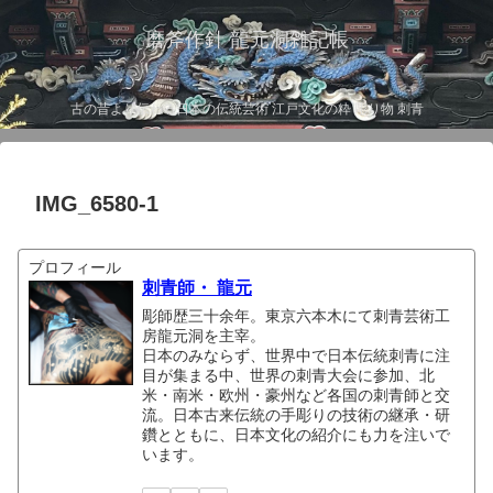
磨斧作針 龍元洞雑記帳
古の昔より伝わる日本の伝統芸術 江戸文化の粋 彫り物 刺青
IMG_6580-1
プロフィール
刺青師・ 龍元
彫師歴三十余年。東京六本木にて刺青芸術工
房龍元洞を主宰。
日本のみならず、世界中で日本伝統刺青に注
目が集まる中、世界の刺青大会に参加、北
米・南米・欧州・豪州など各国の刺青師と交
流。日本古来伝統の手彫りの技術の継承・研
鑽とともに、日本文化の紹介にも力を注いで
います。