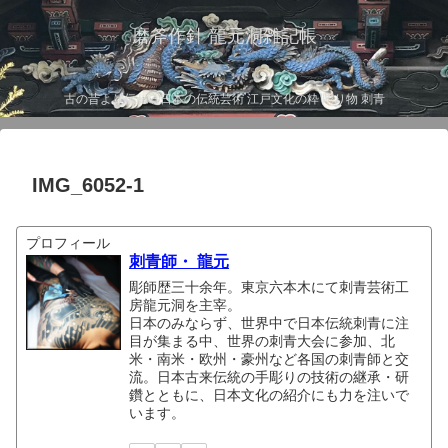
磨斧作針 龍元洞雑記帳
古の昔より伝わる日本の伝統芸術 江戸文化の粋 彫り物 刺青
IMG_6052-1
プロフィール
刺青師・ 龍元
彫師歴三十余年。東京六本木にて刺青芸術工
房龍元洞を主宰。
日本のみならず、世界中で日本伝統刺青に注
目が集まる中、世界の刺青大会に参加、北
米・南米・欧州・豪州など各国の刺青師と交
流。日本古来伝統の手彫りの技術の継承・研
鑽とともに、日本文化の紹介にも力を注いで
います。