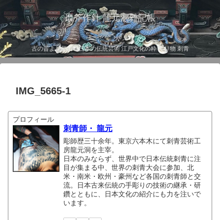
磨斧作針 龍元洞雑記帳
古の昔より伝わる日本の伝統芸術 江戸文化の粋 彫り物 刺青
IMG_5665-1
プロフィール
刺青師・ 龍元
彫師歴三十余年。東京六本木にて刺青芸術工
房龍元洞を主宰。
日本のみならず、世界中で日本伝統刺青に注
目が集まる中、世界の刺青大会に参加、北
米・南米・欧州・豪州など各国の刺青師と交
流。日本古来伝統の手彫りの技術の継承・研
鑽とともに、日本文化の紹介にも力を注いで
います。