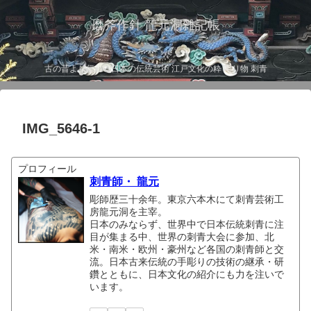
磨斧作針 龍元洞雑記帳
古の昔より伝わる日本の伝統芸術 江戸文化の粋 彫り物 刺青
IMG_5646-1
プロフィール
刺青師・ 龍元
彫師歴三十余年。東京六本木にて刺青芸術工
房龍元洞を主宰。
日本のみならず、世界中で日本伝統刺青に注
目が集まる中、世界の刺青大会に参加、北
米・南米・欧州・豪州など各国の刺青師と交
流。日本古来伝統の手彫りの技術の継承・研
鑽とともに、日本文化の紹介にも力を注いで
います。