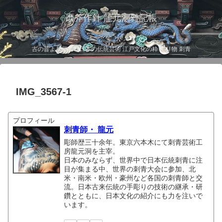
磨斧作針 龍元洞雑記帳
古の昔より伝わる日本の伝統芸術 江戸文化の粋 彫り物 刺青
IMG_3567-1
プロフィール
刺青師・ 龍元
彫師歴三十余年。東京六本木にて刺青芸術工
房龍元洞を主宰。
日本のみならず、世界中で日本伝統刺青に注
目が集まる中、世界の刺青大会に参加、北
米・南米・欧州・豪州など各国の刺青師と交
流。日本古来伝統の手彫りの技術の継承・研
鑽とともに、日本文化の紹介にも力を注いで
います。