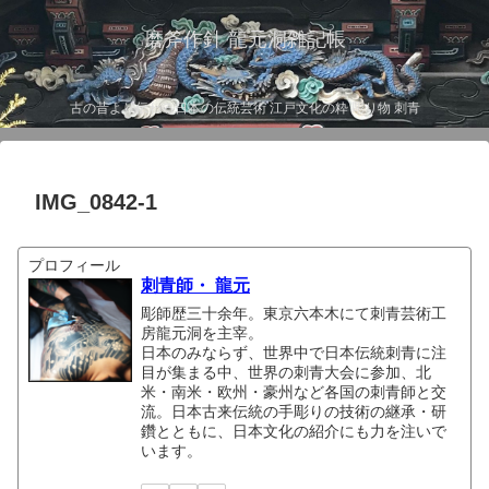
磨斧作針 龍元洞雑記帳
古の昔より伝わる日本の伝統芸術 江戸文化の粋 彫り物 刺青
IMG_0842-1
プロフィール
刺青師・ 龍元
彫師歴三十余年。東京六本木にて刺青芸術工
房龍元洞を主宰。
日本のみならず、世界中で日本伝統刺青に注
目が集まる中、世界の刺青大会に参加、北
米・南米・欧州・豪州など各国の刺青師と交
流。日本古来伝統の手彫りの技術の継承・研
鑽とともに、日本文化の紹介にも力を注いで
います。