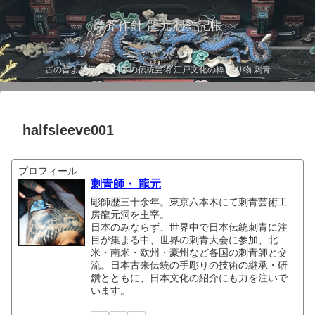
磨斧作針 龍元洞雑記帳
古の昔より伝わる日本の伝統芸術 江戸文化の粋 彫り物 刺青
halfsleeve001
プロフィール
刺青師・ 龍元
彫師歴三十余年。東京六本木にて刺青芸術工
房龍元洞を主宰。
日本のみならず、世界中で日本伝統刺青に注
目が集まる中、世界の刺青大会に参加、北
米・南米・欧州・豪州など各国の刺青師と交
流。日本古来伝統の手彫りの技術の継承・研
鑽とともに、日本文化の紹介にも力を注いで
います。