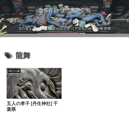
磨斧作針 龍元洞雑記帳
古の昔より伝わる日本の伝統芸術 江戸文化の粋 彫り物 刺青
龍舞
神社仏閣
五人の孝子 [丹生神社] 千
葉県