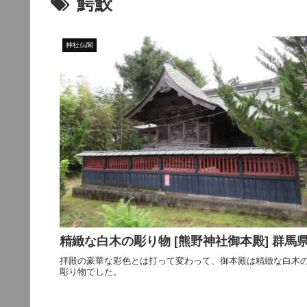
鰐鮫
神社仏閣
精緻な白木の彫り物 [熊野神社御本殿] 群馬
拝殿の豪華な彩色とは打って変わって、御本殿は精緻な白木
彫り物でした。