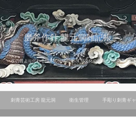
磨斧作針 龍元洞雑記帳
古の昔より伝わる日本の伝統芸術 江戸文化の粋 彫り物 刺青
刺青芸術工房 龍元洞
衛生管理
手彫り刺青ギャ