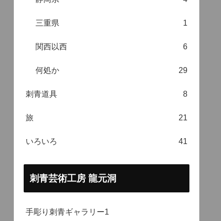
三重県
1
関西以西
6
何処か
29
刺青道具
8
旅
21
いろいろ
41
刺青芸術工房 龍元洞
手彫り刺青ギャラリー1