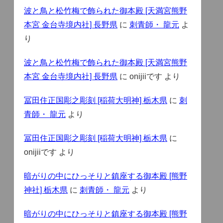
波と鳥と松竹梅で飾られた御本殿 [天満宮熊野
本宮 金台寺境内社] 長野県
に
刺青師・ 龍元
よ
り
波と鳥と松竹梅で飾られた御本殿 [天満宮熊野
本宮 金台寺境内社] 長野県
に
onijiiです
より
冨田住正国彫之彫刻 [稲荷大明神] 栃木県
に
刺
青師・ 龍元
より
冨田住正国彫之彫刻 [稲荷大明神] 栃木県
に
onijiiです
より
暗がりの中にひっそりと鎮座する御本殿 [熊野
神社] 栃木県
に
刺青師・ 龍元
より
暗がりの中にひっそりと鎮座する御本殿 [熊野