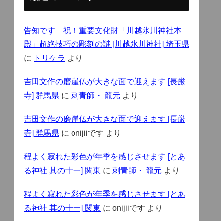
告知です 祝！重要文化財「川越氷川神社本
殿」超絶技巧の彫刻の謎 [川越氷川神社] 埼玉県
に
トリケラ
より
吉田文作の磨崖仏が大きな面で迎えます [長厳
寺] 群馬県
に
刺青師・ 龍元
より
吉田文作の磨崖仏が大きな面で迎えます [長厳
寺] 群馬県
に
onijiiです
より
程よく寂れた彩色が年季を感じさせます [とあ
る神社 其の十一] 関東
に
刺青師・ 龍元
より
程よく寂れた彩色が年季を感じさせます [とあ
る神社 其の十一] 関東
に
onijiiです
より