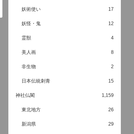
妖術使い
17
妖怪・鬼
12
霊獣
4
美人画
8
非生物
2
日本伝統刺青
15
神社仏閣
1,159
東北地方
26
新潟県
29