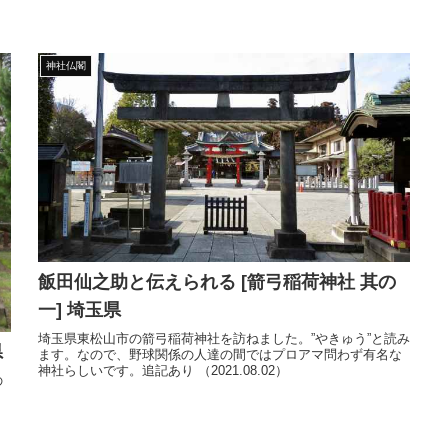
神社仏閣
飯田仙之助と伝えられる [箭弓稲荷神社 其の
一] 埼玉県
埼玉県東松山市の箭弓稲荷神社を訪ねました。”やきゅう”と読み
県
ます。なので、野球関係の人達の間ではプロアマ問わず有名な
神社らしいです。追記あり （2021.08.02）
の